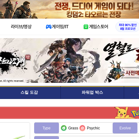
X
최대 90% 할인
라이브/영상
게이밍/IT
게임스토어
8월 프로모션
스킬 도감
파워업 박스
Type
Grass
Psychic
Evolve