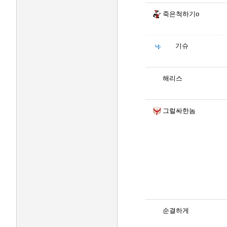
죽은척하기o
기슈
해리스
그럴싸한놈
순결하게