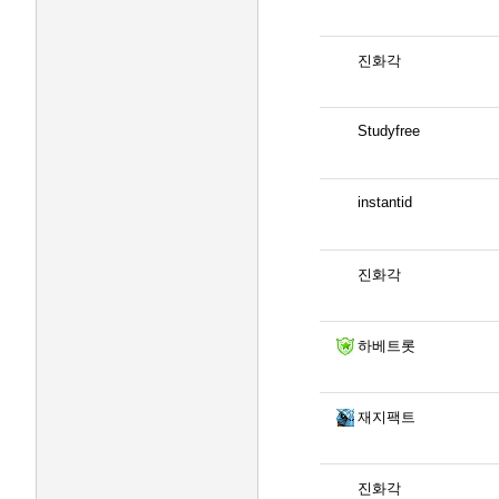
진화각
Studyfree
instantid
진화각
하베트롯
재지팩트
진화각