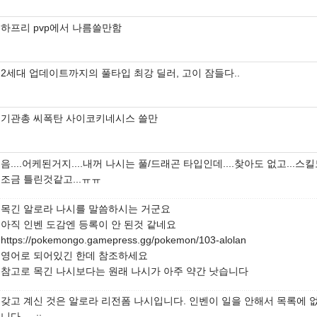
하프리 pvp에서 나름쓸만함
2세대 업데이트까지의 풀타입 최강 딜러, 고이 잠들다..
기관총 씨폭탄 사이코키네시스 쓸만
음....어케된거지....내꺼 나시는 풀/드래곤 타입인데....찾아도 없고...스
조금 틀린것같고...ㅠㅠ
목긴 알로라 나시를 말씀하시는 거군요
아직 인벤 도감엔 등록이 안 된것 같네요
https://pokemongo.gamepress.gg/pokemon/103-alolan
영어로 되어있긴 한데 참조하세요
참고로 목긴 나시보다는 원래 나시가 아주 약간 낫습니다
갖고 계신 것은 알로라 리전폼 나시입니다. 인벤이 일을 안해서 목록에 
니다.-_-;;