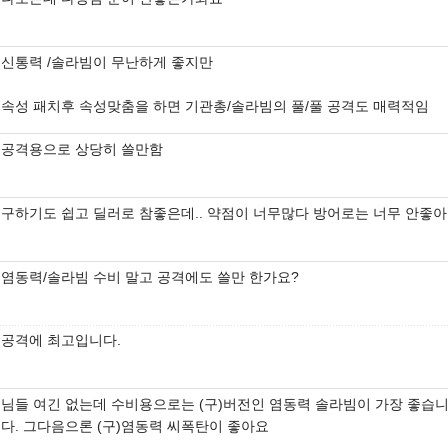
신통력 /솔라빔이 무난하게 좋지만
속성 패치후 속성맞춤을 하면 기관총/솔라빔의 풀/풀 공격도 매력적임
공격용으로 상당히 쓸만함
구하기도 쉽고 딜러로 참좋은데.. 약점이 너무많다 방어로는 너무 안좋아
염동력/솔라빔 수비 말고 공격에도 쓸만 한가요?
공격에 최고입니다.
님들 여긴 없는데 수비용으로는 (구)버전인 염동력 솔라빔이 가장 좋습
다. 그다음으론 (구)염동력 씨폭탄이 좋아요