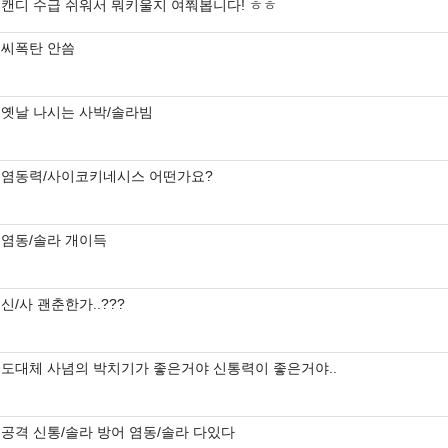
캔디 수급 쉬워서 뭐키울지 여쭤봅니다! ㅎㅎ
씨폭탄 안씀
옛날 나시는 사박/솔라빔
염동력/사이코키네시스 어떤가요?
염동/솔라 개이득
신/사 괜춘한가..???
도대체 사념의 박치기가 좋은거야 신통력이 좋은거야..
공격 신통/솔라 방어 염동/솔라 다있다