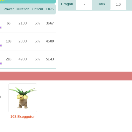
Dragon
Dark
-
1.6
Power
Duration
Critical
DPS
66
2100
5%
36.67
108
2800
5%
45.00
216
4900
5%
51.43
103.Exeggutor