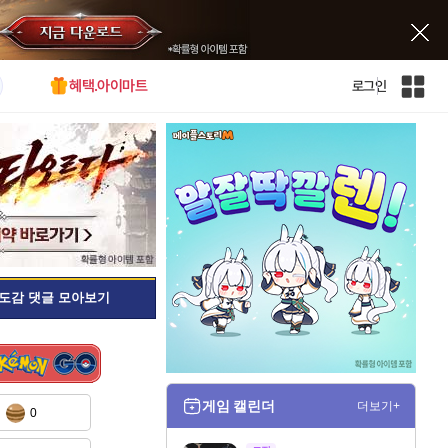
혜택.아이마트
로그인
인
벤
전
체
사
이
트
맵
도감 댓글 모아보기
게임 캘린더
더보기+
0