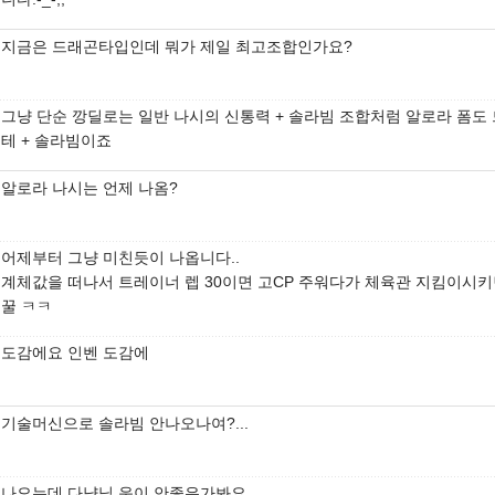
지금은 드래곤타입인데 뭐가 제일 최고조합인가요?
그냥 단순 깡딜로는 일반 나시의 신통력 + 솔라빔 조합처럼 알로라 폼도 
테 + 솔라빔이죠
알로라 나시는 언제 나옴?
어제부터 그냥 미친듯이 나옵니다..
계체값을 떠나서 트레이너 렙 30이면 고CP 주워다가 체육관 지킴이시
꿀 ㅋㅋ
도감에요 인벤 도감에
기술머신으로 솔라빔 안나오나여?...
나오는데 다냥님 운이 안좋은가봐요