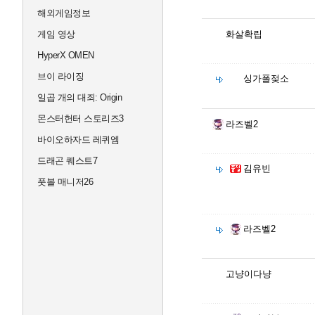
해외게임정보
게임 영상
화살확립
HyperX OMEN
브이 라이징
싱가폴젖소
일곱 개의 대죄: Origin
몬스터헌터 스토리즈3
라즈벨2
바이오하자드 레퀴엠
드래곤 퀘스트7
김유빈
풋볼 매니저26
라즈벨2
고냥이다냥