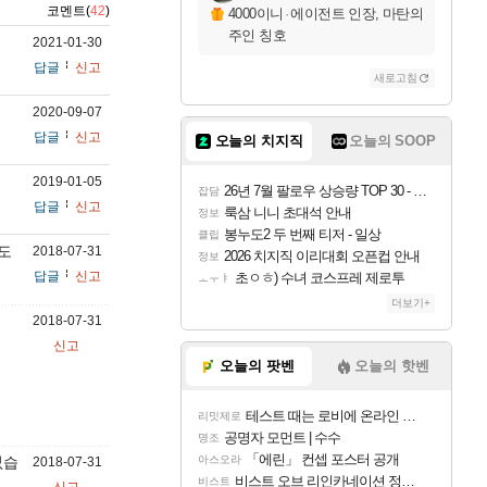
코멘트(
42
)
4000이니
·
에이전트 인장, 마탄의
주인 칭호
2021-01-30
답글
신고
새로고침
2020-09-07
답글
신고
오늘의 치지직
오늘의 SOOP
2019-01-05
26년 7월 팔로우 상승량 TOP 30 - 월간 치지직
잡담
답글
신고
룩삼 니니 초대석 안내
정보
봉누도2 두 번째 티저 - 일상
클립
킬도
2018-07-31
2026 치지직 이리대회 오픈컵 안내
정보
답글
신고
초ㅇㅎ) 수녀 코스프레 제로투
ㅗㅜㅑ
더보기+
2018-07-31
신고
오늘의 팟벤
오늘의 핫벤
테스트 때는 로비에 온라인 기능이 있는데
리밋제로
공명자 모먼트 | 수수
명조
「에린」 컨셉 포스터 공개
없습
아스오라
2018-07-31
비스트 오브 리인카네이션 정보/공략글 모음
비스트