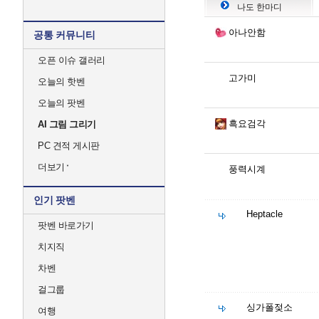
나도 한마디
아나안함
공통 커뮤니티
오픈 이슈 갤러리
고가미
오늘의 핫벤
오늘의 팟벤
흑요검각
AI 그림 그리기
PC 견적 게시판
더보기
풍력시계
인기 팟벤
Heptacle
팟벤 바로가기
치지직
차벤
걸그룹
싱가폴젖소
여행