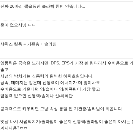
진짜 26마리 뽑을동안 솔라빔 한번 안뜹니다...
운이 없으시넹 ㄷㄷ
샤워즈 킬용 = 기관총 + 솔라빔
염동력은 공속은 느리지만, DPS, EPS가 가장 쎈 평타라서 수비용으로 
좋고
사념의 박치기는 신통력의 완벽한 하위호환입니다.
공속, 데미지는 같은데 신통력이 에너지가 더 많이차요.
수비용으로 키운다면 염/솔이나 염/씨폭탄이 가장 좋고
염동력 없으면 신통력/솔이나 신/씨폭탄.
공격력으로 키우려면 그냥 속성 통일 된 기관총/솔라빔이 최곱니다.
옛날 나시 사념박치기/솔라빔이 좋은지 신통력/솔라빔이 좋은지 아시는 
계시나용?ㅎㅎ