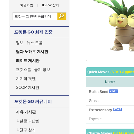
회원가입
ID/PW 찾기
포켓몬 GO 화제 집중
정보 · 뉴스 모음
팁과 노하우 게시판
레이드 게시판
포켓스톱 · 둥지 정보
Quick Moves
(STAB Applie
치지직 팟벤
Name
SOOP 게시판
Bullet Seed
Grass
포켓몬 GO 커뮤니티
Extrasensory
자유 게시판
Psychic
└
질문과 답변
└
친구 찾기
Charge Moves
(STAB Appli