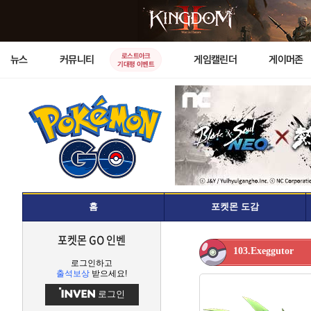
로스트아크
뉴스
커뮤니티
게임캘린더
게이머존
기대평 이벤트
홈
포켓몬 도감
포켓몬 GO 인벤
103.Exeggutor
로그인하고
출석보상
받으세요!
로그인