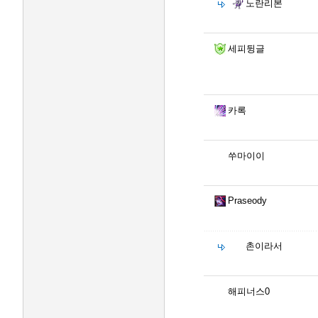
노란리본
세피뒹글
카록
쑤마이이
Praseody
촌이라서
해피너스0