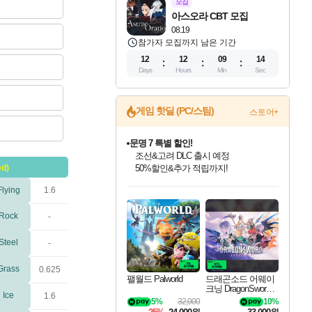
모집
아스오라 CBT 모집
08.19
참가자 모집까지 남은 기간
12
12
09
13
Days
Hours
Min
Sec
게임 핫딜 (PC/스팀)
스토어+
문명 7 특별 할인!
조선&고려 DLC 출시 예정
50%할인&추가 적립까지!
ed)
귀무자: 검의 길 예약 판매 중!
인벤게임즈 8월 특별 할인!
드래곤소드: 어웨이크닝 입점!
비스트 오브 리인카네이션 정식 출시!
커세어 코브 출시 기념 할인!
더 렐릭 퍼스트 가디언 정식 출시
베데스다 40주년 기념 할인 중!
마블 투혼 파이팅 소울즈 예약 판매 중!
캡콤 프렌차이즈 할인 진행 중!
캡콤 일부 상품 상시 할인
스타워즈 은하계 레이서
로블록스 기프트 카드 공식 입점
10% 할인과
Flying
1.6
인기 퍼블리셔 모음!
스팀으로 만나는 드래곤소드!
게임프릭 신작 IP
해적'섬'을 발전시키자!
설화x하드코어 액션!
베데스다의 명작들을
마블 히어로 총 출동&화려한 격투!
몬헌, 바하 등 인기 IP를
몬헌 와일즈 & 드래곤즈 도그마2
인벤게임즈에서 10% 추가 적립
Robux를 가장 안전하고
이니&베니 혜택까지!
최대 90% 할인가를 만나보세요!
네이버혜택과 함께 만나보세요!
네이버 혜택가와 함께 예약하세요!
할인&네이버혜택으로 만나보세요!
네이버페이 혜택과 만나보세요!
40주년 프로모션으로 만나보세요!
네이버 포인트 혜택까지!
할인가에 만나보세요!
일부 에디션 상시 할인!
혜택으로 예약 판매 중
편안하게 충전하세요
Rock
-
Steel
-
Grass
0.625
팰월드 Palworld
드래곤소드 어웨이
크닝 DragonSword A
Ice
1.6
wakening
5%
32,000
10%