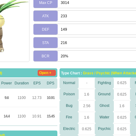
Max CP
3014
ATK
233
DEF
149
STA
216
BCR
20%
Open +
d)
Type Chart :
Grass / Psychic (When Attack
Normal
-
Fighting
0.625
Power
Duration
EPS
DPS
Poison
Ground
1.6
0.625
9.6
1100
12.73
10.91
Bug
Ghost
2.56
1.6
14.4
1100
10.91
15.45
Fire
Water
1.6
0.625
Electric
Psychic
0.625
0.625
ed)