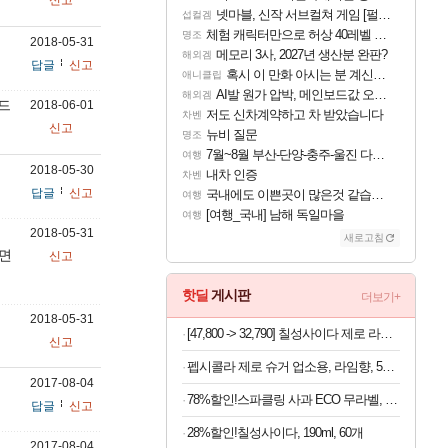
신고
넷마블, 신작 서브컬쳐 게임 [펄 인 블루] 티저 사이트 오픈
섭컬겜
체험 캐릭터만으로 허상 40레벨 하이와티아 5분 컷!｜에이메스·린네·모니에 명함
명조
2018-05-31
메모리 3사, 2027년 생산분 완판?
해외겜
답글
신고
혹시 이 만화 아시는 분 계신가요
애니클립
AI발 원가 압박, 메인보드값 오르나
해외겜
드
2018-06-01
저도 신차계약하고 차 받았습니다
차벤
신고
뉴비 질문
명조
7월~8월 부산-단양-충주-울진 다녀왔어요~
여행
2018-05-30
내차 인증
차벤
답글
신고
국내에도 이쁜곳이 많은것 같습니다
여행
[여행_국내] 남해 독일마을
여행
2018-05-31
새로고침
키면
신고
핫딜
게시판
더보기+
2018-05-31
[47,800 -> 32,790] 칠성사이다 제로 라임 355ml x 48개
신고
펩시콜라 제로 슈거 업소용, 라임향, 500ml, 20개
2017-08-04
78%할인!스파클링 사과 ECO 무라벨, 500ml 20개
답글
신고
28%할인!칠성사이다, 190ml, 60개
2017-08-04