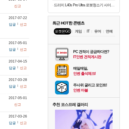
드리미 L40s Pro Ultra 로봇청소기 사이드 브러시 엉킴 방지 온수세척 열풍건조
신고
2017-07-22
최근 HOT한 콘텐츠
답글
신고
포켓몬GO
게임
IT
유머
연예
2017-05-01
답글
신고
PC 견적이 궁금하다면?
IT인벤 견적게시판
2017-04-15
답글
신고
매일매일,
인벤 출석체크!
2017-03-28
주사위 굴리고 포인트!
답글
신고
인벤 마블
2017-05-01
추천 코스프레 갤러리
신고
니
2017-03-26
답글
신고