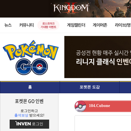
로스트아크
뉴스
커뮤니티
게임캘린더
게이머존
라이브/
기대평 이벤트
홈
포켓몬 도감
포켓몬 GO 인벤
104.Cubone
로그인하고
출석보상
받으세요!
로그인