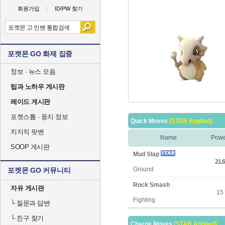
회원가입
ID/PW 찾기
포켓몬 GO 화제 집중
정보 · 뉴스 모음
팁과 노하우 게시판
레이드 게시판
포켓스톱 · 둥지 정보
Quick Moves
(STAB Applied)
치지직 팟벤
Name
Powe
SOOP 게시판
Mud Slap
21.6
Ground
포켓몬 GO 커뮤니티
Rock Smash
자유 게시판
15
Fighting
└
질문과 답변
└
친구 찾기
Charge Moves
(STAB Applied)