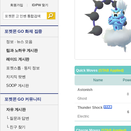
회원가입
ID/PW 찾기
포켓몬 GO 화제 집중
정보 · 뉴스 모음
팁과 노하우 게시판
레이드 게시판
포켓스톱 · 둥지 정보
Quick Moves
(STAB Applied)
치지직 팟벤
Name
Powe
SOOP 게시판
Astonish
8
Ghost
포켓몬 GO 커뮤니티
Thunder Shock
자유 게시판
6
Electric
└
질문과 답변
└
친구 찾기
Charge Moves
(STAB Applied)