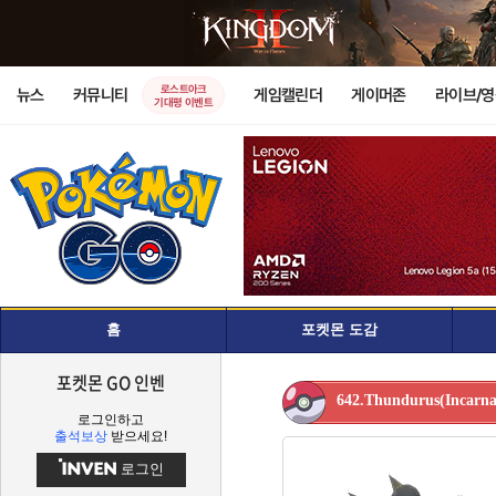
로스트아크
뉴스
커뮤니티
게임캘린더
게이머존
라이브/
기대평 이벤트
홈
포켓몬 도감
포켓몬 GO 인벤
642.Thundurus(Incarna
로그인하고
출석보상
받으세요!
로그인