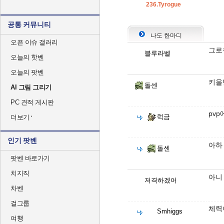
236.Tyrogue
공통 커뮤니티
나도 한마디
오픈 이슈 갤러리
그로
블루라벨
오늘의 핫벤
오늘의 팟벤
키울
돌센
AI 그림 그리기
PC 견적 게시판
pv
럭금
더보기
인기 팟벤
아하
돌센
팟벤 바로가기
치지직
아니
저격하겠어
차벤
걸그룹
체력
Smhiggs
여행