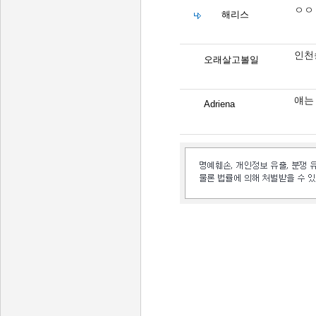
ㅇㅇ
해리스
인천
오래살고볼일
얘는
Adriena