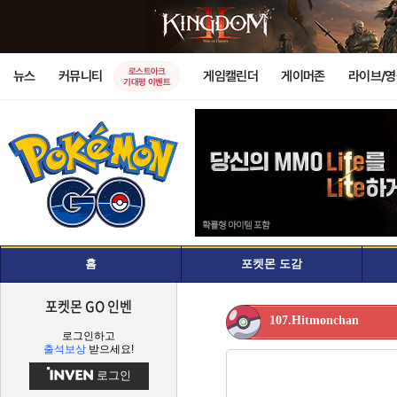
로스트아크
뉴스
커뮤니티
게임캘린더
게이머존
라이브/
기대평 이벤트
홈
포켓몬 도감
포켓몬 GO 인벤
107.Hitmonchan
로그인하고
출석보상
받으세요!
로그인