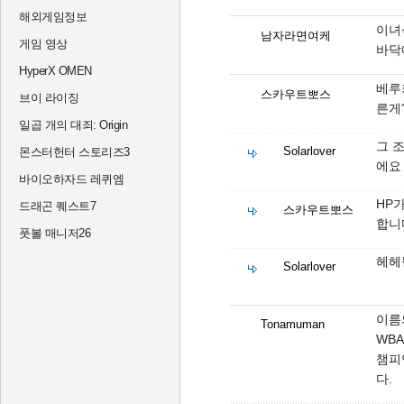
해외게임정보
이녀
남자라면여케
게임 영상
바닥
HyperX OMEN
베루
스카우트뽀스
브이 라이징
른게
일곱 개의 대죄: Origin
그 
Solarlover
몬스터헌터 스토리즈3
에요
바이오하자드 레퀴엠
HP
드래곤 퀘스트7
스카우트뽀스
합니
풋볼 매니저26
헤헤
Solarlover
이름
Tonamuman
WB
챔피언
다.