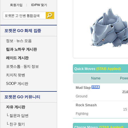
회원가입
ID/PW 찾기
포켓몬 GO 화제 집중
정보 · 뉴스 모음
팁과 노하우 게시판
레이드 게시판
포켓스톱 · 둥지 정보
Quick Moves
(STAB Applied)
치지직 팟벤
Name
Powe
SOOP 게시판
Mud Slap
21.6
Ground
포켓몬 GO 커뮤니티
Rock Smash
자유 게시판
15
Fighting
└
질문과 답변
└
친구 찾기
Charge Moves
(STAB Applied)