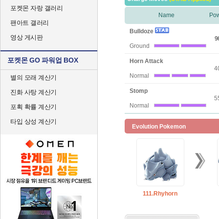
포켓몬 자랑 갤러리
Name
Po
팬아트 갤러리
Bulldoze
영상 게시판
9
Ground
포켓몬 GO 파워업 BOX
Horn Attack
4
Normal
별의 모래 계산기
Stomp
진화 사탕 계산기
5
Normal
포획 확률 계산기
타입 상성 계산기
Evolution Pokemon
111.Rhyhorn