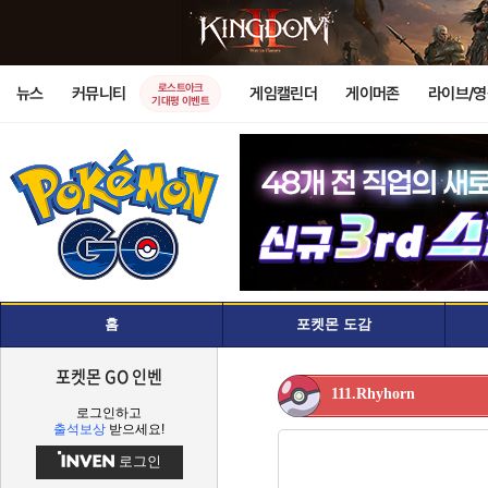
로스트아크
뉴스
커뮤니티
게임캘린더
게이머존
라이브/
기대평 이벤트
홈
포켓몬 도감
포켓몬 GO 인벤
111.Rhyhorn
로그인하고
출석보상
받으세요!
로그인