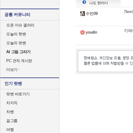
나도 한마디
7k
수민09
공통 커뮤니티
오픈 이슈 갤러리
기여
youdin
오늘의 핫벤
오늘의 팟벤
AI 그림 그리기
PC 견적 게시판
더보기
인기 팟벤
팟벤 바로가기
치지직
차벤
걸그룹
여행