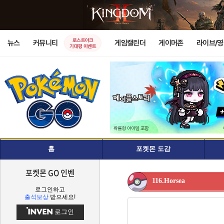
로스트아크
뉴스
커뮤니티
게임캘린더
게이머존
라이브/
기대평 이벤트
홈
포켓몬 도감
포켓몬 GO 인벤
116.Horsea
로그인하고
출석보상
받으세요!
로그인