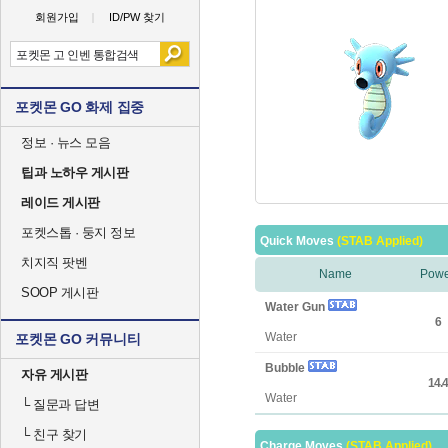
회원가입
ID/PW 찾기
포켓몬 GO 화제 집중
정보 · 뉴스 모음
팁과 노하우 게시판
레이드 게시판
포켓스톱 · 둥지 정보
Quick Moves
(STAB Applied)
치지직 팟벤
Name
Powe
SOOP 게시판
Water Gun
6
Water
포켓몬 GO 커뮤니티
Bubble
자유 게시판
14.4
Water
└
질문과 답변
└
친구 찾기
Charge Moves
(STAB Applied)