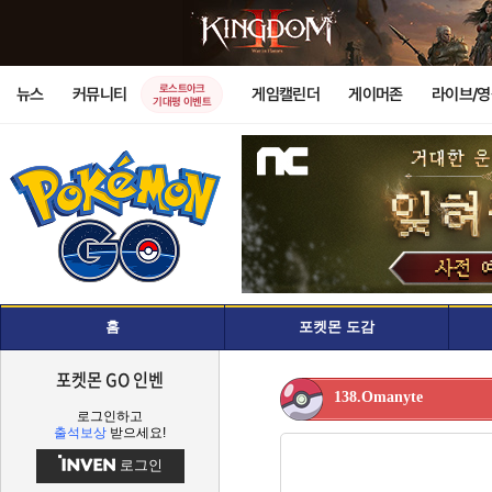
로스트아크
뉴스
커뮤니티
게임캘린더
게이머존
라이브/
기대평 이벤트
홈
포켓몬 도감
포켓몬 GO 인벤
138.Omanyte
로그인하고
출석보상
받으세요!
로그인