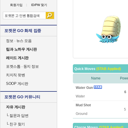
회원가입
ID/PW 찾기
포켓몬 GO 화제 집중
정보 · 뉴스 모음
팁과 노하우 게시판
레이드 게시판
포켓스톱 · 둥지 정보
Quick Moves
(STAB Applied)
치지직 팟벤
Name
Powe
SOOP 게시판
Water Gun
6
Water
포켓몬 GO 커뮤니티
Mud Shot
자유 게시판
5
Ground
└
질문과 답변
└
친구 찾기
Charge Moves
(STAB Applied)