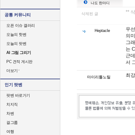
나도 한마디
**
삭제된 글
공통 커뮤니티
오픈 이슈 갤러리
우선
Heptacle
오늘의 핫벤
의미
그래
오늘의 팟벤
는 
AI 그림 그리기
근데
PC 견적 게시판
서 
더보기
최
마이리틀노틸
인기 팟벤
팟벤 바로가기
치지직
차벤
걸그룹
여행