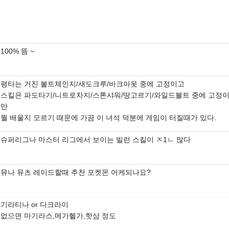
100% 뜸 ~
평타는 거진 볼트체인지/새도크루/바크아웃 중에 고정이고
스킬은 파도타기/니트로차지/스톤샤워/땅고르기/와일드볼트 중에 고정
만
뭘 배울지 모르기 때문에 가끔 이 녀석 덕분에 게임이 터질때가 있다.
슈퍼리그나 마스터 리그에서 보이는 빌런 스킬이 ㅈ1ㄴ 많다
뮤나 뮤츠 레이드할때 추천 포켓몬 어케되나요?
기라티나 or 다크라이
없으면 마기라스,메가헬가,핫삼 정도