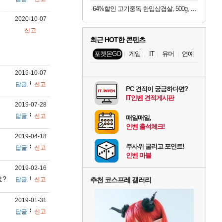
64%할인 고기중독 한입삼겹살, 500g, 4개
2020-10-07
신고
최근 HOT한 콘텐츠
포켓몬GO
게임
IT
유머
연예
2019-10-07
답글
신고
PC 견적이 궁금하다면?
IT인벤 견적게시판
2019-07-28
답글
신고
매일매일,
인벤 출석체크!
2019-04-18
주사위 굴리고 포인트!
답글
신고
인벤 마블
2019-02-16
요?
답글
신고
추천 코스프레 갤러리
2019-01-31
답글
신고