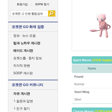
회원가입
ID/PW 찾기
포켓몬 GO 화제 집중
정보 · 뉴스 모음
팁과 노하우 게시판
레이드 게시판
포켓스톱 · 둥지 정보
Quick Moves
(STAB Applie
치지직 팟벤
Name
SOOP 게시판
Pound
Normal
포켓몬 GO 커뮤니티
Steel Wing
자유 게시판
Steel
└
질문과 답변
└
친구 찾기
Charge Moves
(STAB Appli