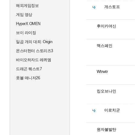
해외게임정보
개스토프
게임 영상
HyperX OMEN
후미카여신
브이 라이징
일곱 개의 대죄: Origin
맥스폐인
몬스터헌터 스토리즈3
바이오하자드 레퀴엠
드래곤 퀘스트7
Wtrwtr
풋볼 매니저26
킹오브나인
이로치군
원자불발탄