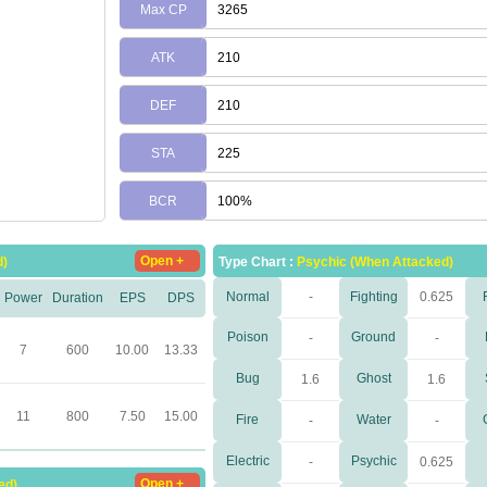
Max CP
3265
ATK
210
DEF
210
STA
225
BCR
100%
Open +
d)
Type Chart :
Psychic (When Attacked)
Normal
-
Fighting
0.625
Power
Duration
EPS
DPS
Poison
Ground
-
-
7
600
10.00
13.33
Bug
Ghost
1.6
1.6
11
800
7.50
15.00
Fire
Water
-
-
Electric
Psychic
-
0.625
Open +
ed)