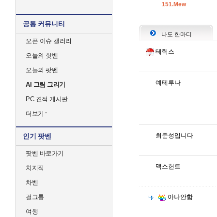
151.Mew
공통 커뮤니티
나도 한마디
오픈 이슈 갤러리
테릭스
오늘의 핫벤
오늘의 팟벤
예테루나
AI 그림 그리기
PC 견적 게시판
더보기
최준성입니다
인기 팟벤
팟벤 바로가기
맥스헌트
치지직
차벤
걸그룹
아나안함
여행