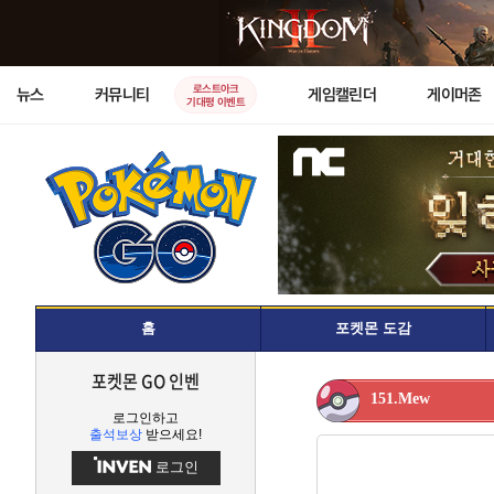
로스트아크
뉴스
커뮤니티
게임캘린더
게이머존
기대평 이벤트
홈
포켓몬 도감
포켓몬 GO 인벤
151.Mew
로그인하고
출석보상
받으세요!
로그인