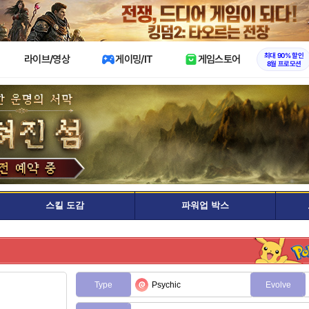
X
최대 90% 할인
라이브/영상
게이밍/IT
게임스토어
8월 프로모션
스킬 도감
파워업 박스
Type
Psychic
Evolve