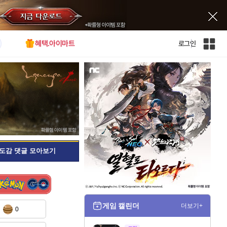
혜택.아이마트
로그인
인
벤
전
체
사
이
트
맵
도감 댓글 모아보기
게임 캘린더
더보기+
0