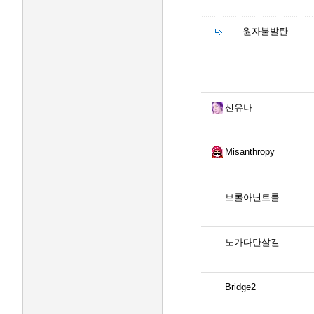
원자불발탄
신유나
Misanthropy
브롤아닌트롤
노가다만살길
Bridge2