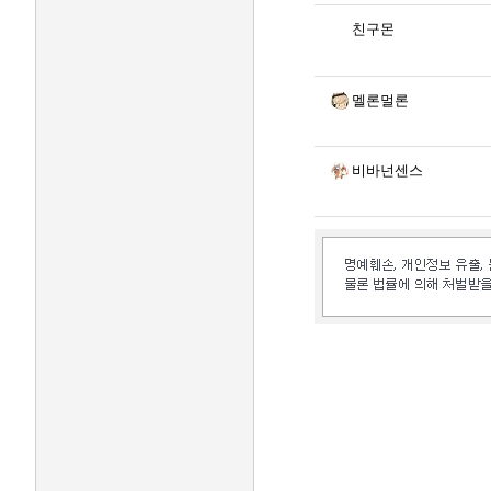
친구몬
멜론멀론
비바넌센스
인벤 공식 미디어 파트너 및 제휴 파트너