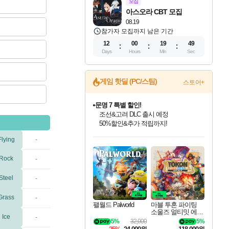
모집
아스오라 CBT 모집
08.19
참가자 모집까지 남은 기간
12
00
19
49
Days
Hours
Min
Sec
게임 핫딜 (PC/스팀)
스토어+
문명 7 특별 할인!
조선&고려 DLC 출시 예정
50%할인&추가 적립까지!
인벤게임즈 8월 특별 할인!
드래곤소드: 어웨이크닝 입점!
귀무자: 검의 길 예약 판매 중!
비스트 오브 리인카네이션 정식 출시!
커세어 코브 출시 기념 할인!
더 렐릭 퍼스트 가디언 정식 출시
베데스다 40주년 기념 할인 중!
마블 투혼 파이팅 소울즈 예약 판매 중!
캡콤 프렌차이즈 할인 진행 중!
캡콤 일부 상품 상시 할인
스타워즈 은하계 레이서
로블록스 기프트 카드 공식 입점
Flying
-
인기 퍼블리셔 모음!
스팀으로 만나는 드래곤소드!
10% 할인과
게임프릭 신작 IP
해적'섬'을 발전시키자!
설화x하드코어 액션!
베데스다의 명작들을
마블 히어로 총 출동&화려한 격투!
몬헌, 바하 등 인기 IP를
몬헌 와일즈 & 드래곤즈 도그마2
인벤게임즈에서 10% 추가 적립
Robux를 가장 안전하고
최대 90% 할인가를 만나보세요!
네이버혜택과 함께 만나보세요!
이니&베니 혜택까지!
네이버 혜택가와 함께 예약하세요!
할인&네이버혜택으로 만나보세요!
네이버페이 혜택과 만나보세요!
40주년 프로모션으로 만나보세요!
네이버 포인트 혜택까지!
할인가에 만나보세요!
일부 에디션 상시 할인!
혜택으로 예약 판매 중
편안하게 충전하세요
Rock
-
Steel
-
Grass
-
팰월드 Palworld
마블 투혼 파이팅
소울즈 얼티밋 에디
Ice
-
션 예약구매 MARV
5%
32,000
5%
EL Tokon Fighting S