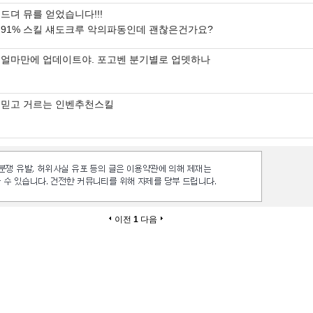
드뎌 뮤를 얻었습니다!!!
91% 스킬 섀도크루 악의파동인데 괜찮은건가요?
얼마만에 업데이트야. 포고벤 분기별로 업뎃하나
믿고 거르는 인벤추천스킬
이전
1
다음