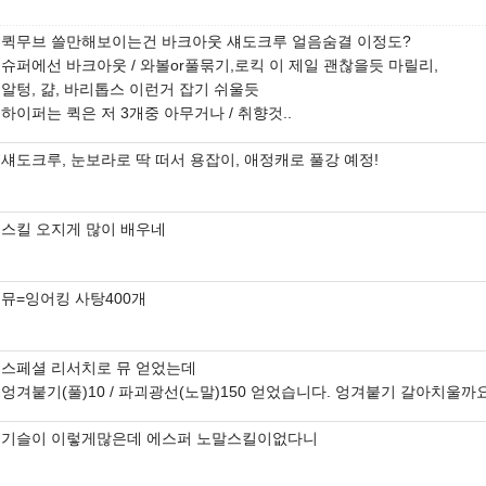
퀵무브 쓸만해보이는건 바크아웃 섀도크루 얼음숨결 이정도?
슈퍼에선 바크아웃 / 와볼or풀묶기,로킥 이 제일 괜찮을듯 마릴리,
알텅, 걂, 바리톱스 이런거 잡기 쉬울듯
하이퍼는 퀵은 저 3개중 아무거나 / 취향것..
섀도크루, 눈보라로 딱 떠서 용잡이, 애정캐로 풀강 예정!
스킬 오지게 많이 배우네
뮤=잉어킹 사탕400개
스페셜 리서치로 뮤 얻었는데
엉겨붙기(풀)10 / 파괴광선(노말)150 얻었습니다. 엉겨붙기 갈아치울까
기슬이 이렇게많은데 에스퍼 노말스킬이없다니