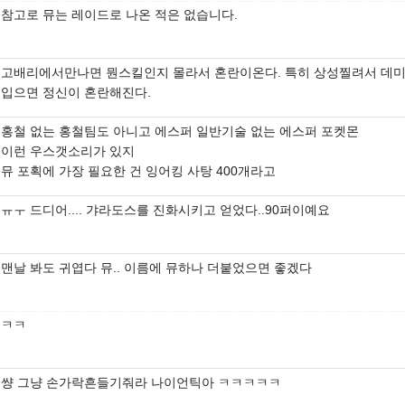
참고로 뮤는 레이드로 나온 적은 없습니다.
고배리에서만나면 뭔스킬인지 몰라서 혼란이온다. 특히 상성찔려서 데
입으면 정신이 혼란해진다.
홍철 없는 홍철팀도 아니고 에스퍼 일반기술 없는 에스퍼 포켓몬
이런 우스갯소리가 있지
뮤 포획에 가장 필요한 건 잉어킹 사탕 400개라고
ㅠㅜ 드디어.... 갸라도스를 진화시키고 얻었다..90퍼이예요
맨날 봐도 귀엽다 뮤.. 이름에 뮤하나 더붙었으면 좋겠다
ㅋㅋ
썅 그냥 손가락흔들기줘라 나이언틱아 ㅋㅋㅋㅋㅋ