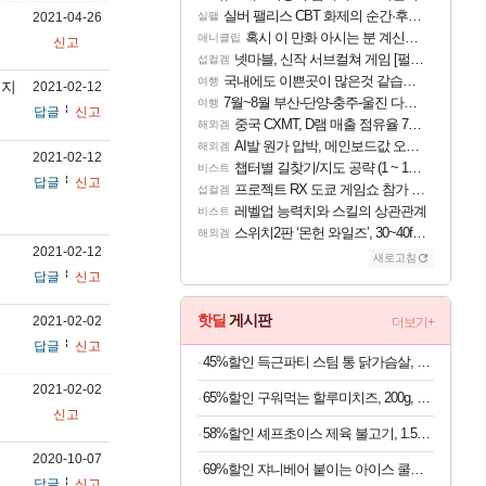
실버 팰리스 CBT 화제의 순간·후기 모음
2021-04-26
실팰
혹시 이 만화 아시는 분 계신가요
애니클립
신고
넷마블, 신작 서브컬쳐 게임 [펄 인 블루] 티저 사이트 오픈
섭컬겜
국내에도 이쁜곳이 많은것 같습니다
여행
미지
2021-02-12
7월~8월 부산-단양-충주-울진 다녀왔어요~
여행
답글
신고
중국 CXMT, D램 매출 점유율 7%…글로벌 4위로 부상
해외겜
AI발 원가 압박, 메인보드값 오르나
해외겜
2021-02-12
챕터별 길찾기/지도 공략 (1 ~ 12장)
비스트
답글
신고
프로젝트 RX 도쿄 게임쇼 참가 결정
섭컬겜
레벨업 능력치와 스킬의 상관관계
비스트
스위치2판 ‘몬헌 와일즈’, 30~40fps 목표 추정
해외겜
2021-02-12
새로고침
답글
신고
핫딜
게시판
2021-02-02
더보기+
답글
신고
45%할인 득근파티 스팀 통 닭가슴살, 6종 혼합, 100g, 30팩
2021-02-02
65%할인 구워먹는 할루미치즈, 200g, 3개
신고
58%할인 셰프초이스 제육 불고기, 1.5kg, 1개
2020-10-07
69%할인 쟈니베어 붙이는 아이스 쿨패치 쿨링시트, 30개, 1팩
답글
신고