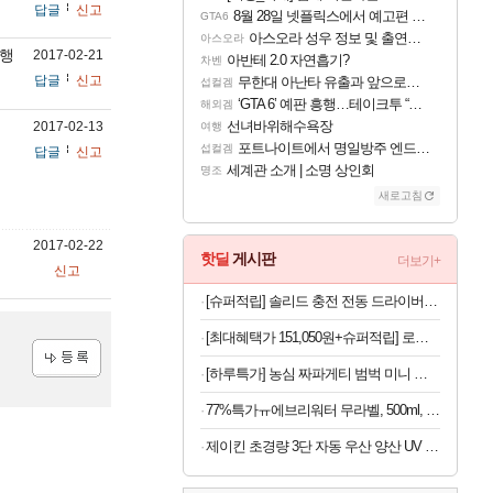
답글
신고
8월 28일 넷플릭스에서 예고편 공개 예정
GTA6
아스오라 성우 정보 및 출연작 모음
아스오라
비행
2017-02-21
아반테 2.0 자연흡기?
차벤
답글
신고
무한대 아난타 유출과 앞으로의 예상 (루머)
섭컬겜
‘GTA 6’ 예판 흥행…테이크투 “내부 예상 크게 넘어”
해외겜
선녀바위해수욕장
2017-02-13
여행
포트나이트에서 명일방주 엔드필드 [펠리카] 판매 예정
섭컬겜
답글
신고
세계관 소개 | 소명 상인회
명조
새로고침
2017-02-22
핫딜
게시판
더보기+
신고
[슈퍼적립] 솔리드 충전 전동 드라이버 드릴 가정용 미니 소형 무선 세트 스크류 S-MD40
[최대혜택가 151,050원+슈퍼적립] 로지텍코리아 공식 G502 X PLUS 무선 게이밍 마우스 화이트
[하루특가] 농심 짜파게티 범벅 미니 컵라면 70g, 12개
등록
77%특가ㅠ에브리워터 무라벨, 500ml, 40개
제이킨 초경량 3단 자동 우산 양산 UV 자외선 차단, 핑크, 1개