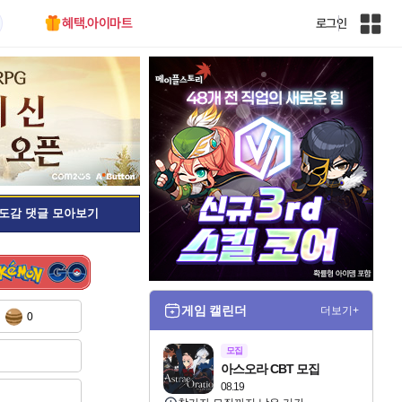
혜택.아이마트
로그인
인
벤
전
체
사
이
트
맵
도감 댓글 모아보기
게임 캘린더
더보기+
0
모집
아스오라 CBT 모집
08.19