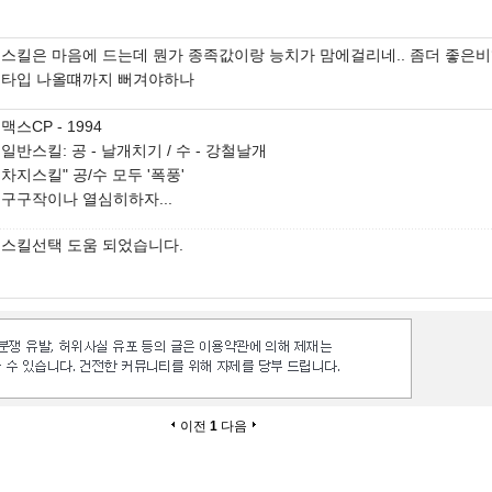
스킬은 마음에 드는데 뭔가 종족값이랑 능치가 맘에걸리네.. 좀더 좋은
타입 나올떄까지 뻐겨야하나
맥스CP - 1994
일반스킬: 공 - 날개치기 / 수 - 강철날개
차지스킬" 공/수 모두 '폭풍'
구구작이나 열심히하자...
스킬선택 도움 되었습니다.
이전
1
다음