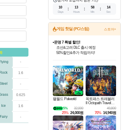
참가자 모집까지 남은 기간
10
13
58
13
Days
Hours
Min
Sec
게임 핫딜 (PC/스팀)
스토어+
문명 7 특별 할인!
조선&고려 DLC 출시 예정
d)
50%할인&추가 적립까지!
인벤게임즈 8월 특별 할인!
드래곤소드: 어웨이크닝 입점!
마블 투혼 파이팅 소울즈 정식출시!
귀무자: 검의 길 예약 판매 중!
비스트 오브 리인카네이션 정식 출시!
커세어 코브 출시 기념 할인!
더 렐릭 퍼스트 가디언 정식 출시
베데스다 40주년 기념 할인 중!
캡콤 프렌차이즈 할인 진행 중!
캡콤 일부 상품 상시 할인
스타워즈 은하계 레이서
로블록스 기프트 카드 공식 입점
Flying
-
인기 퍼블리셔 모음!
스팀으로 만나는 드래곤소드!
마블 히어로 총 출동&화려한 격투!
10% 할인과
게임프릭 신작 IP
해적'섬'을 발전시키자!
설화x하드코어 액션!
베데스다의 명작들을
몬헌, 바하 등 인기 IP를
몬헌 와일즈 & 드래곤즈 도그마2
인벤게임즈에서 10% 추가 적립
Robux를 가장 안전하고
최대 90% 할인가를 만나보세요!
네이버혜택과 함께 만나보세요!
네이버 포인트 혜택까지!
이니&베니 혜택까지!
네이버 혜택가와 함께 예약하세요!
할인&네이버혜택으로 만나보세요!
네이버페이 혜택과 만나보세요!
40주년 프로모션으로 만나보세요!
할인가에 만나보세요!
일부 에디션 상시 할인!
혜택으로 예약 판매 중
편안하게 충전하세요
Rock
1.6
Steel
-
Grass
0.625
팰월드 Palworld
옥토패스 트래블러
II Octopath Traveler I
Ice
1.6
I
5%
32,000
49,800
25%
24,000원
70%
14,940원
Fairy
-