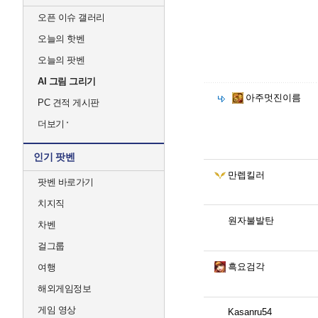
오픈 이슈 갤러리
오늘의 핫벤
오늘의 팟벤
AI 그림 그리기
아주멋진이름
PC 견적 게시판
더보기
인기 팟벤
만렙킬러
팟벤 바로가기
치지직
원자불발탄
차벤
걸그룹
흑요검각
여행
해외게임정보
게임 영상
Kasanru54