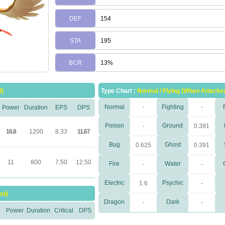
DEF
154
STA
195
BCR
13%
d)
Type Chart :
Normal / Flying (When Attacke
Normal
-
Fighting
-
Power
Duration
EPS
DPS
Poison
Ground
-
0.391
16.8
1200
8.33
11.67
Bug
Ghost
0.625
0.391
11
800
7.50
12.50
Fire
Water
-
-
Electric
Psychic
1.6
-
ed)
Dragon
Dark
-
-
Power
Duration
Critical
DPS