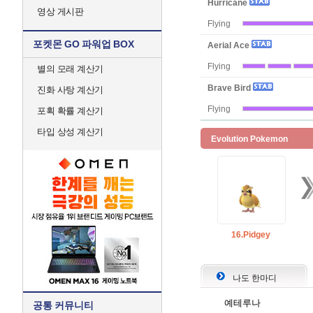
Hurricane
영상 게시판
Flying
포켓몬 GO 파워업 BOX
Aerial Ace
Flying
별의 모래 계산기
Brave Bird
진화 사탕 계산기
Flying
포획 확률 계산기
타입 상성 계산기
Evolution Pokemon
16.Pidgey
나도 한마디
예테루나
공통 커뮤니티