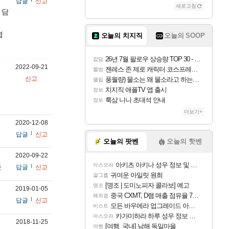
답글
신고
새로고침
 담
렵
오늘의 치지직
오늘의 SOOP
26년 7월 팔로우 상승량 TOP 30 - 월간 치지직
잡담
2022-09-21
젠레스 존 제로 캐릭터 코스프레한 꽁주
짤방
신고
풍월량) 물소는 왜 물소라고 하는거야? 아! 그만 ㅋㅋ
클립
치지직 애플TV 앱 출시
정보
룩삼 니니 초대석 안내
정보
더보기+
2020-12-08
답글
신고
오늘의 팟벤
오늘의 핫벤
2020-09-22
아키츠 아키나 성우 정보 및 주요 필모
아스오라
듯
답글
신고
귀여운 아일릿 원희
걸그룹
[명조 | 도미노피자 콜라보] 예고
명조
2019-01-05
중국 CXMT, D램 매출 점유율 7%…글로벌 4위로 부상
해외겜
답글
신고
모든 바우에라 업그레이드 아이템 획득 위치 공략 (89개)
비스트
카가미하라 하루 성우 정보 및 주요 필모
아스오라
2018-11-25
[여행_국내] 남해 독일마을
여행