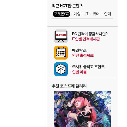
최근 HOT한 콘텐츠
포켓몬GO
게임
IT
유머
연예
PC 견적이 궁금하다면?
IT인벤 견적게시판
매일매일,
인벤 출석체크!
주사위 굴리고 포인트!
인벤 마블
추천 코스프레 갤러리