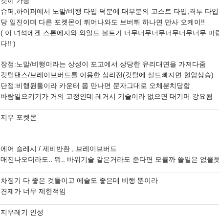
것이 가능
슈퍼,하이퍼에서 노말/비행 타입 덕분에 대부분의 고스트 타입,격투 타입
당 일진이며 다른 포켓몬이 튀어나와도 브버튀 하나면 만사 오케이!!
( 이 녀석에겐 스톤에지와 와일드 볼트가 너무너무너무너무너무너무 마
다!! )
장점:노말/비행이라는 상성이 포고에서 상당한 유리대면을 가져다줌
깃털댄스/브레이브버드를 이용한 심리전(깃털에 실드빠지면 혈압상승)
단점:비행원툴이라 카운터 몹 만나면 문자그대로 오체분치당함
바람일으키기가 거의 고정인데 레거시 기술이라 없으면 대기머 강요됨
지우 포켓몬
에어 슬레시 / 제비반환 , 브레이브버드
매진나오더라도.. 뭐.. 바위기술 같은거라도 준다면 모를까 쓸일은 없을
차징기 다 좋은 것들이고 에슬도 좋은데 비행 뿐이라
견제가 너무 제한적임
지우레기 인성