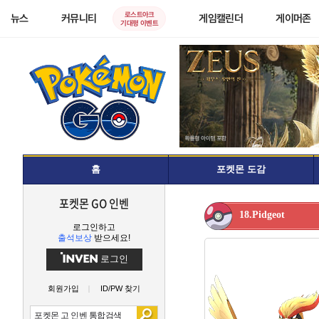
로스트아크
뉴스
커뮤니티
게임캘린더
게이머존
기대평 이벤트
홈
포켓몬 도감
포켓몬 GO 인벤
18.Pidgeot
로그인하고
출석보상
받으세요!
로그인
회원가입
ID/PW 찾기