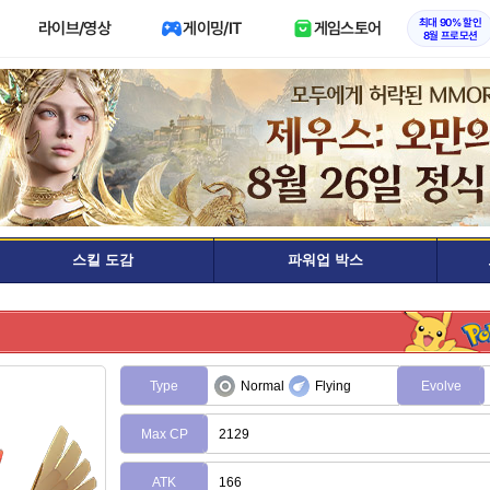
최대 90% 할인
라이브/영상
게이밍/IT
게임스토어
8월 프로모션
스킬 도감
파워업 박스
Type
Normal
Flying
Evolve
Max CP
2129
ATK
166