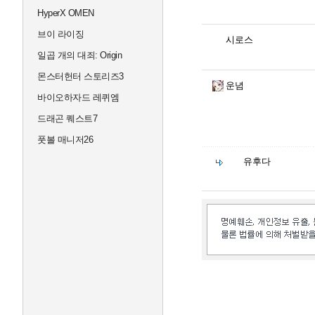
HyperX OMEN
브이 라이징
시로스
일곱 개의 대죄: Origin
몬스터헌터 스토리즈3
운념
바이오하자드 레퀴엠
드래곤 퀘스트7
풋볼 매니저26
유후다