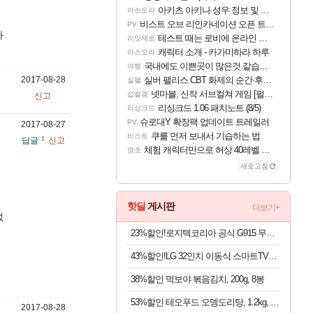
아키츠 아키나 성우 정보 및 주요 필모
아스오라
비스트 오브 리인카네이션 오픈 트레일러
PV
하
테스트 때는 로비에 온라인 기능이 있는데
리밋제로
캐릭터 소개 - 카가미하라 하루
아스오라
국내에도 이쁜곳이 많은것 같습니다
여행
2017-08-28
실버 팰리스 CBT 화제의 순간·후기 모음
실팰
넷마블, 신작 서브컬쳐 게임 [펄 인 블루] 티저 사이트 오픈
섭컬겜
신고
리싱크드 1.06 패치노트 (8/5)
리싱크드
슈로대Y 확장팩 업데이트 트레일러
PV
2017-08-27
쿠를 먼저 보내서 기습하는 법
비스트
답글
신고
체험 캐릭터만으로 허상 40레벨 하이와티아 5분 컷!｜에이메스·린네·모니에 명함
명조
새로고침
핫딜
게시판
더보기+
없
23%할인!로지텍코리아 공식 G915 무선 게이밍 키보드 화이트, 갈축
43%할인!LG 32인치 이동식 스마트TV모니터 스탠드 세트 삼탠바이미 스탠바이미
38%할인 먹보야 볶음김치, 200g, 8봉
53%할인 테오푸드 오뎅도리탕, 1.2kg, 1개
2017-08-28