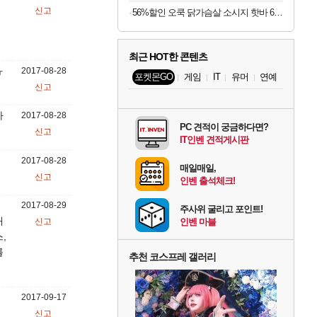
신고
56%할인 오쿡 닭가슴살 소시지 핫바 6종, 70g, 12개
최근 HOT한 콘텐츠
ㅠ
2017-08-28
포켓몬GO
게임
IT
유머
연예
신고
아
2017-08-28
PC 견적이 궁금하다면?
신고
IT인벤 견적게시판
2017-08-28
매일매일,
신고
인벤 출석체크!
2017-08-29
주사위 굴리고 포인트!
대
신고
인벤 마블
,
를
추천 코스프레 갤러리
2017-09-17
신고