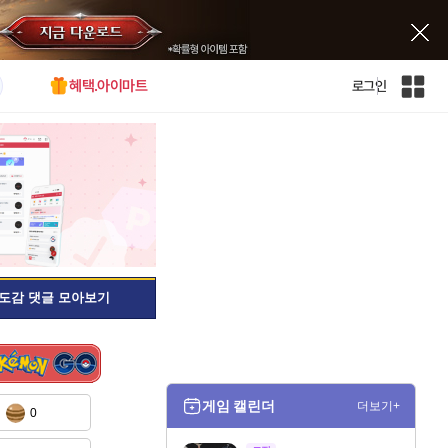
혜택.아이마트
로그인
인
벤
전
체
사
이
트
맵
도감 댓글 모아보기
게임 캘린더
더보기+
0