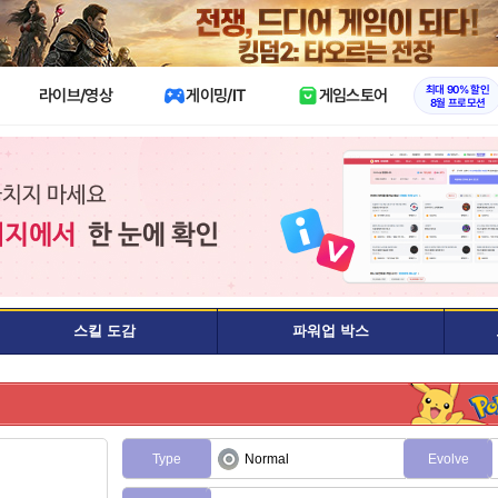
X
최대 90% 할인
라이브/영상
게이밍/IT
게임스토어
8월 프로모션
스킬 도감
파워업 박스
Type
Normal
Evolve