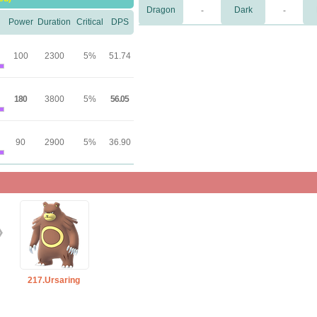
Dragon
Dark
-
-
Power
Duration
Critical
DPS
100
2300
5%
51.74
180
3800
5%
56.05
90
2900
5%
36.90
217.Ursaring