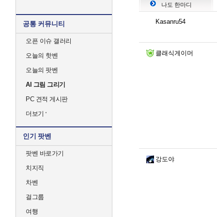
나도 한마디
Kasanru54
공통 커뮤니티
오픈 이슈 갤러리
클래식게이머
오늘의 핫벤
오늘의 팟벤
AI 그림 그리기
PC 견적 게시판
더보기
인기 팟벤
팟벤 바로가기
강도야
치지직
차벤
걸그룹
여행