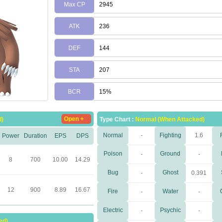
Max CP
2945
ATK
236
DEF
144
STA
207
BCR
15%
Open +
d)
Type Chart :
Normal (When Attacked)
Normal
-
Fighting
1.6
Power
Duration
EPS
DPS
Poison
Ground
-
-
8
700
10.00
14.29
Bug
Ghost
-
0.391
12
900
8.89
16.67
Fire
Water
-
-
Electric
Psychic
-
-
ed)