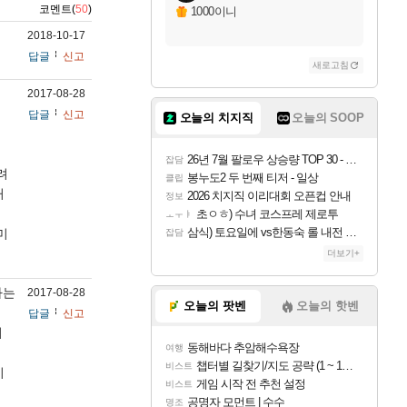
코멘트(
50
)
1000이니
2018-10-17
답글
신고
새로고침
.
2017-08-28
답글
신고
오늘의 치지직
오늘의 SOOP
26년 7월 팔로우 상승량 TOP 30 - 월간 치지직
잡담
려
봉누도2 두 번째 티저 - 일상
클립
거
2026 치지직 이리대회 오픈컵 안내
정보
초ㅇㅎ) 수녀 코스프레 제로투
ㅗㅜㅑ
삼식) 토요일에 vs한동숙 롤 내전 예정
미
잡담
더보기+
하는
2017-08-28
오늘의 팟벤
오늘의 핫벤
답글
신고
이
동해바다 추암해수욕장
여행
챕터별 길찾기/지도 공략 (1 ~ 12장)
비스트
이
게임 시작 전 추천 설정
비스트
공명자 모먼트 | 수수
명조