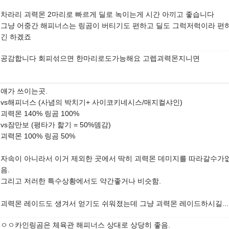
차라리 괴력몬 2마리로 빠르게 딜로 녹이는게 시간 아끼고 좋습니다
그냥 어중간 해피너스는 링곰이 버티기도 편하고 딜도 그럭저럭이라 편
긴 하겠죠
공감합니다 회피섞으면 한마리로도가능해요 고렙괴력몬지니면
얘가 쓰이는곳.
vs해피너스 (사념의 박치기+ 사이코키네시스/매지컬샤인)
괴력몬 140% 링곰 100%
vs잠만보 (평타가 핥기 = 50%뎀감)
괴력몬 100% 링곰 50%
자속이 아니라서 이거 제외한 곳에서 딱히 괴력몬 데미지를 따라갈수가
음.
그리고 저러한 특수상황에서도 약간좋거나 비슷함.
괴력몬 레이드도 생겨서 얻기도 쉬워졌는데 그냥 괴력몬 레이드하시길...
ㅇㅇ카인링곰은 체육관 해피너스 상대로 상당히 좋음.