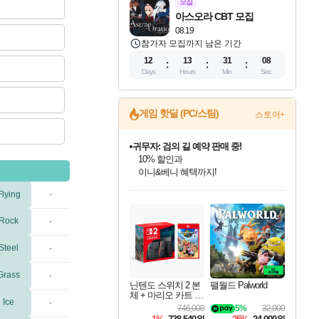
모집
아스오라 CBT 모집
08.19
참가자 모집까지 남은 기간
12
13
31
07
Days
Hours
Min
Sec
게임 핫딜 (PC/스팀)
스토어+
귀무자: 검의 길 예약 판매 중!
10% 할인과
이니&베니 혜택까지!
인벤게임즈 8월 특별 할인!
드래곤소드: 어웨이크닝 입점!
문명 7 특별 할인!
비스트 오브 리인카네이션 정식 출시!
커세어 코브 출시 기념 할인!
더 렐릭 퍼스트 가디언 정식 출시
베데스다 40주년 기념 할인 중!
마블 투혼 파이팅 소울즈 예약 판매 중!
캡콤 프렌차이즈 할인 진행 중!
캡콤 일부 상품 상시 할인
스타워즈 은하계 레이서
로블록스 기프트 카드 공식 입점
Flying
-
인기 퍼블리셔 모음!
스팀으로 만나는 드래곤소드!
조선&고려 DLC 출시 예정
게임프릭 신작 IP
해적'섬'을 발전시키자!
설화x하드코어 액션!
베데스다의 명작들을
마블 히어로 총 출동&화려한 격투!
몬헌, 바하 등 인기 IP를
몬헌 와일즈 & 드래곤즈 도그마2
인벤게임즈에서 10% 추가 적립
Robux를 가장 안전하고
최대 90% 할인가를 만나보세요!
네이버혜택과 함께 만나보세요!
50%할인&추가 적립까지!
네이버 혜택가와 함께 예약하세요!
할인&네이버혜택으로 만나보세요!
네이버페이 혜택과 만나보세요!
40주년 프로모션으로 만나보세요!
네이버 포인트 혜택까지!
할인가에 만나보세요!
일부 에디션 상시 할인!
혜택으로 예약 판매 중
편안하게 충전하세요
Rock
-
Steel
-
Grass
-
닌텐도 스위치 2 본
팰월드 Palworld
체 + 마리오 카트 월
Ice
-
드
746,000
5%
32,000