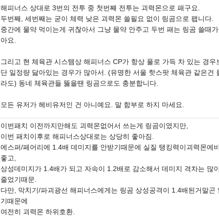
해피너스 상대로 3번의 전투 중 첫번째 전투는 괴력몬으로 패구요.
두번째, 세번째는 굳이 체력 낮은 괴력몬 쓸필요 없이 링곰으로 팹니다.
중간에 물약 먹이는게 귀찮아서 그냥 물약 안주고 두번 패는 링곰 쓸때가
아요.
그리고 현 체육관 시스템상 해피너스 CP가 항상 풀로 가득 차 있는 경우
단 일정량 닳아있는 경우가 많아서. (유명한 서울 핫스팟 체육관 같은건 
라도) 동네 체육관들 뚫을땐 링곰으로도 충분합니다.
모든 유저가 헤비유저인 건 아니예요. 말 함부로 하지 마세요.
이번패치 이전까지만해도 괴력몬없어서 쓰는게 링곰이였지만,
이번 패치이후로 해피너스상대로는 상당히 좋아짐.
에스퍼/페어리에 1.4배 데미지를 안받기때문에 실질 탱킹력이괴력몬에
좋고,
상성데미지가 1.4배가 되고 자속이 1.2배로 감소해서 데미지 격차는 많
줄었기때문.
다만, 막치기/파괴광선 해피너스에게는 링곰 상성공격이 1.4배된거말곤 
기때문에
여전히 괴력몬 하위호환.