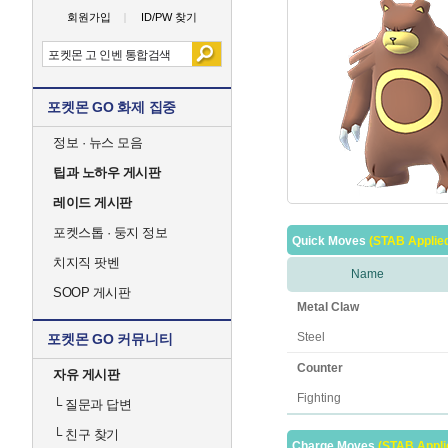
회원가입
ID/PW 찾기
포켓몬 GO 화제 집중
정보 · 뉴스 모음
팁과 노하우 게시판
레이드 게시판
포켓스톱 · 둥지 정보
Quick Moves
(STAB Applie
치지직 팟벤
Name
SOOP 게시판
Metal Claw
Steel
포켓몬 GO 커뮤니티
Counter
자유 게시판
Fighting
└
질문과 답변
└
친구 찾기
Charge Moves
(STAB Appli