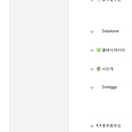
Solarlover
클래식게이머
사도객
Smhiggs
호우호우요