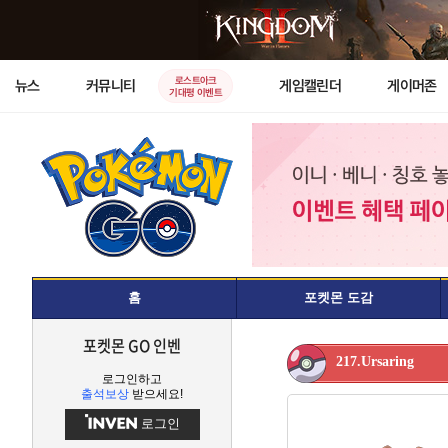
로스트아크
뉴스
커뮤니티
게임캘린더
게이머존
기대평 이벤트
홈
포켓몬 도감
포켓몬 GO 인벤
217.Ursaring
로그인하고
출석보상
받으세요!
로그인