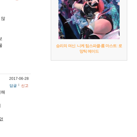
 많
보
몰
승리의 여신: 니케 팀스파클-륨 마스트: 로
망틱 메이드
2017-06-28
답글
신고
비해
이
없