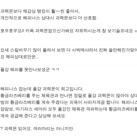
괴력몬보다 체감상 탱킹이 훨~~씬 좋아서,
개인적으로 해피너스 상대시 괴력몬보다 더 선호함.
호우호우요// 카폭 괴력몬없으신가봐요 자위하시는게 참 보기슬프네요 
요새 스킬바꾸기 많이 풀려서 보면 다 사박매샤라서 진짜 쓸만해진거맞
요 해피상대로만은...
풀강 해피를 못만나보셨군 ㅋㅋ
해피니스 잡는데 풀강 괴력몬이 최고입니다.
황금라즈베리를 주는 체육관과 만나면 정말로 풀강 괴력몬이 많아야 상
방의 황금라즈베리를 계속 주겠다는 의욕이 사라지게끔 합니다. 해피니스
잠맘보, 마기라스 세마리 모두 풀강인 체육관 격파하는데 황금라즈베리
계속 공급해 준다고 상상해 보세요.
? 괴력몬 있어요. 여러마리는 아니지만.