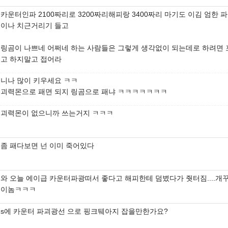
카운터인파 2100짜리로 3200짜리해피랑 3400짜리 마기도 이김 엄한 
이나 치근거리기 들고
링곰이 나쁘네 어쩌네 하는 사람들은 그렇게 생각없이 되는데로 하려면 
고 하지말고 접어라
니나 많이 키우세요 ㅋㅋ
괴력몬으로 패면 되지 링곰으로 패냐 ㅋㅋㅋㅋㅋㅋㅋ
괴력몬이 없으니까 쓰는거지 ㅋㅋㅋ
좀 패다보면 넌 이미 죽어있다
와 오늘 에이급 카운터파광떠서 좋다고 해피한테 덤볐다가 줫터짐....개
이놈ㅋㅋㅋ
s에 카운터 파괴광선 으로 핑크뒈아지 잡을만한가요?