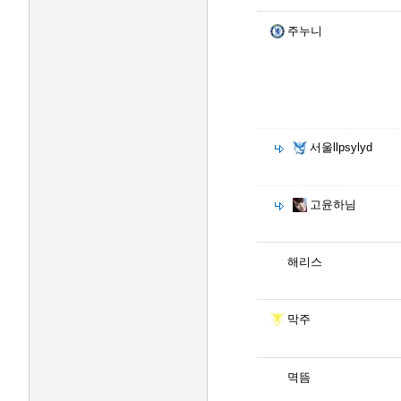
주누니
서울llpsylyd
고윤하님
해리스
막주
멱뜸