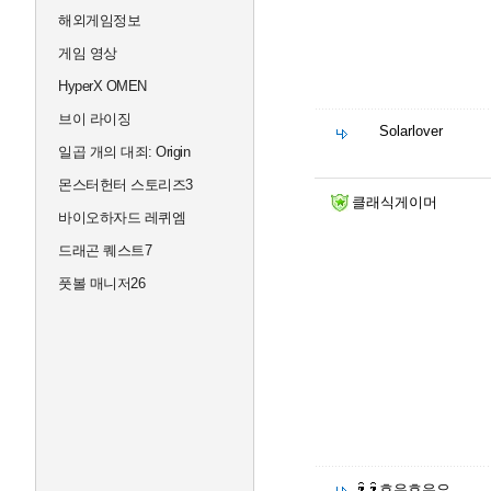
해외게임정보
게임 영상
HyperX OMEN
브이 라이징
Solarlover
일곱 개의 대죄: Origin
몬스터헌터 스토리즈3
클래식게이머
바이오하자드 레퀴엠
드래곤 퀘스트7
풋볼 매니저26
호우호우요