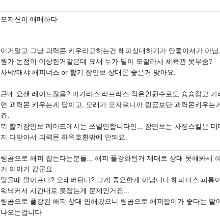
포지션이 애매하다
이거말고 그냥 괴력몬 키우라고하는건 해피상대하기가 안좋아서가 아님
뭔가 논점이 이상한거같은데 요새 누가 딜이 모잘라서 체육관 못부숨?
사박/매샤 해피너스 or 핥기 잠만보 상대론 좋은거 맞아요.
근데 요샌 레이드잖음? 마기라스,라프라스 적은인원수로도 슝슝잡고 가
면 괴력몬 키우는게 답이고, 모래가 모자르니까 링곰보단 괴력몬키우는
죠.
뭐 핥기잠만보 레이드에서는 쓰일만합니다만... 잠만보는 차징스킬은 데
지 다받아서 괴력몬 하위호환밖에 안되요.
링곰으로 해피 잡는다는분들... 해피 풀강화된거 제대로 상대 못해봐서 
거 이야기 같군요...
맞을때 덜아프다? 오래버틴다? 그게 중요한게 아닙니다 해피너스 피통
워낙커서 시간내로 못잡는게 문제인거죠...
링곰으로 풀강된 해피 상대 안해봤으니 링곰으로 해피잡이가 좋다는 말
나오는겁니다