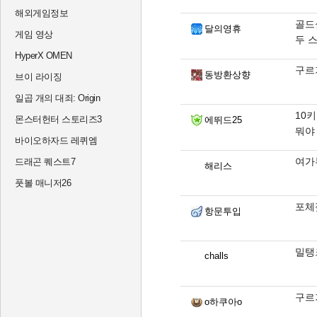
해외게임정보
골드
달의영휴
게임 영상
두 스
HyperX OMEN
구르
동방환상향
브이 라이징
일곱 개의 대죄: Origin
10키
몬스터헌터 스토리즈3
에뛰드25
뭐야
바이오하자드 레퀴엠
여가
드래곤 퀘스트7
해리스
풋볼 매니저26
포체젖
항문투입
밀탱
challs
구르
o하쿠아o