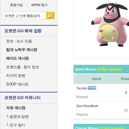
회원가입
ID/PW 찾기
포켓몬 GO 화제 집중
정보 · 뉴스 모음
팁과 노하우 게시판
레이드 게시판
포켓스톱 · 둥지 정보
Quick Moves
(STAB Applied)
치지직 팟벤
Name
Powe
SOOP 게시판
Tackle
6
Normal
포켓몬 GO 커뮤니티
Zen Headbutt
자유 게시판
12
Psychic
└
질문과 답변
└
친구 찾기
Charge Moves
(STAB Applied)