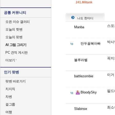
241.Miltank
공통 커뮤니티
나도 한마디
오픈 이슈 갤러리
스포
Manba
오늘의 핫벤
오늘의 팟벤
박사
만두꿀복아빠
AI 그림 그리기
PC 견적 게시판
꼭지
블루라벨
더보기
인기 팟벤
이거
battlezombie
팟벤 바로가기
치지직
필드
BloodySky
차벤
걸그룹
최소
Slabinse
여행