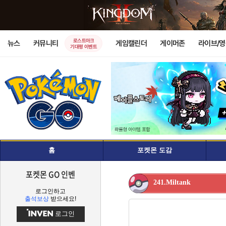
로스트아크
뉴스
커뮤니티
게임캘린더
게이머존
라이브/
기대평 이벤트
홈
포켓몬 도감
포켓몬 GO 인벤
241.Miltank
로그인하고
출석보상
받으세요!
로그인