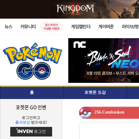
로스트아크
뉴스
커뮤니티
게임캘린더
게이머존
라이브/
기대평 이벤트
홈
포켓몬 도감
포켓몬 GO 인벤
256.Combusken
로그인하고
출석보상
받으세요!
로그인