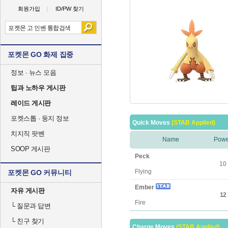
회원가입
ID/PW 찾기
포켓몬 GO 화제 집중
정보 · 뉴스 모음
팁과 노하우 게시판
레이드 게시판
포켓스톱 · 둥지 정보
Quick Moves
(STAB Applied)
치지직 팟벤
Name
Powe
SOOP 게시판
Peck
10
Flying
포켓몬 GO 커뮤니티
Ember
자유 게시판
12
Fire
└
질문과 답변
└
친구 찾기
Charge Moves
(STAB Applied)