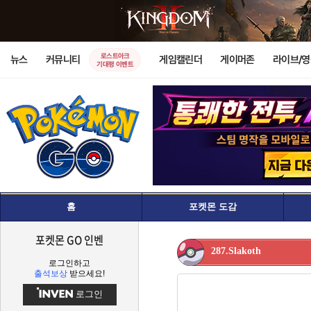
로스트아크
뉴스
커뮤니티
게임캘린더
게이머존
라이브/
기대평 이벤트
홈
포켓몬 도감
포켓몬 GO 인벤
287.Slakoth
로그인하고
출석보상
받으세요!
로그인