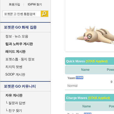
회원가입
ID/PW 찾기
포켓몬 GO 화제 집중
정보 · 뉴스 모음
팁과 노하우 게시판
레이드 게시판
포켓스톱 · 둥지 정보
Quick Moves
(STAB Applied)
치지직 팟벤
Name
Powe
SOOP 게시판
Yawn
0
Normal
포켓몬 GO 커뮤니티
자유 게시판
Charge Moves
(STAB Applied)
└
질문과 답변
Name
Po
└
친구 찾기