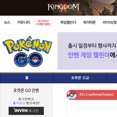
로스트아크
뉴스
커뮤니티
게임캘린더
게이머존
라이브/
기대평 이벤트
홈
포켓몬 도감
포켓몬 GO 인벤
351.Castform(Sunny)
로그인하고
출석보상
받으세요!
로그인