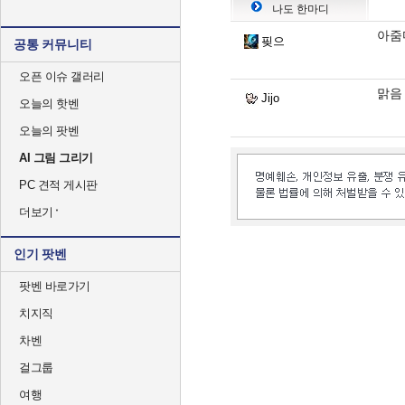
나도 한마디
아줌
핒으
공통 커뮤니티
오픈 이슈 갤러리
맑음
Jijo
오늘의 핫벤
오늘의 팟벤
AI 그림 그리기
PC 견적 게시판
더보기
인기 팟벤
팟벤 바로가기
치지직
차벤
걸그룹
여행