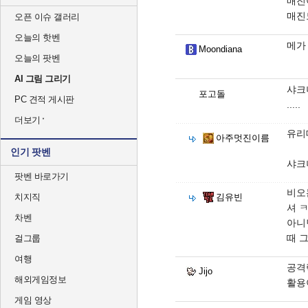
매진
매진
오픈 이슈 갤러리
오늘의 핫벤
메가
Moondiana
오늘의 팟벤
AI 그림 그리기
샤크
포고돌
PC 견적 게시판
.....
더보기
유리
아주멋진이름
인기 팟벤
샤크
팟벤 바로가기
비오
치지직
김유빈
셔 
차벤
아니
때 
걸그룹
여행
공격
Jijo
해외게임정보
활용
게임 영상