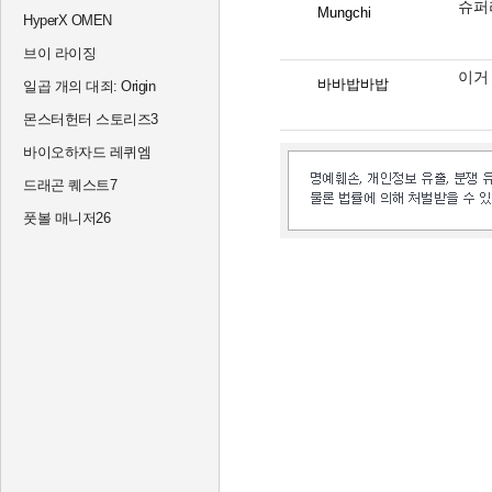
슈퍼
Mungchi
HyperX OMEN
브이 라이징
이거
바바밥바밥
일곱 개의 대죄: Origin
몬스터헌터 스토리즈3
바이오하자드 레퀴엠
드래곤 퀘스트7
풋볼 매니저26