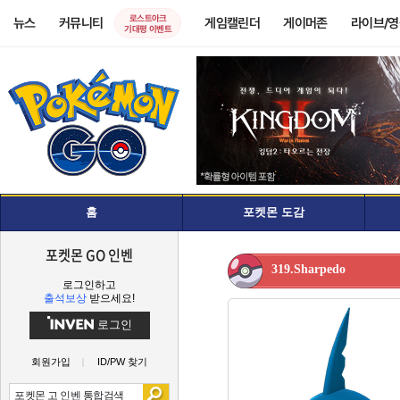
로스트아크
뉴스
커뮤니티
게임캘린더
게이머존
라이브/
기대평 이벤트
홈
포켓몬 도감
포켓몬 GO 인벤
319.Sharpedo
로그인하고
출석보상
받으세요!
로그인
회원가입
ID/PW 찾기