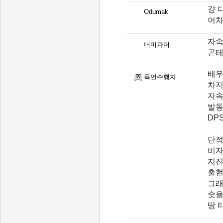
걍 
Odumak
어차
자속
버미파더
곤테
배우
묵언수행자
차지
자속
발동
DP
단적
비자
지진
출현
그래
숏을
땅 