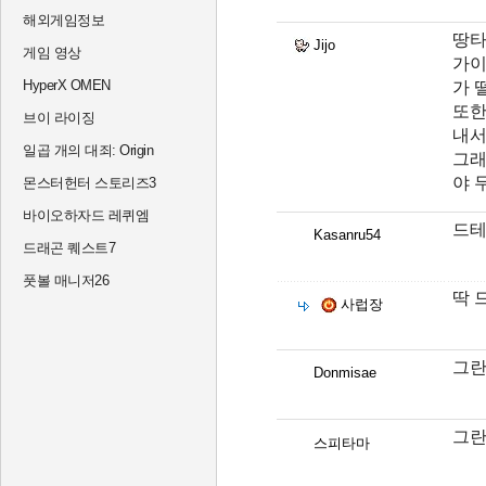
해외게임정보
땅타
Jijo
게임 영상
가이
HyperX OMEN
가 
또한
브이 라이징
내서
일곱 개의 대죄: Origin
그래
야 
몬스터헌터 스토리즈3
바이오하자드 레퀴엠
드테
Kasanru54
드래곤 퀘스트7
풋볼 매니저26
딱 
사럽장
그란
Donmisae
그란
스피타마