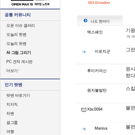
383.Groudon
공통 커뮤니티
나도 한마디
오픈 이슈 갤러리
기왕
맥스폐인
오늘의 핫벤
ㅋ
오늘의 팟벤
그란
이로치군
AI 그림 그리기
PC 견적 게시판
원시
더보기
후미카여신
렸다
인기 팟벤
스킬
원자불발탄
팟벤 바로가기
치지직
불펀
Xbc0094
차벤
걸그룹
불펀
Manisa
여행