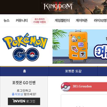
로스트아크
뉴스
커뮤니티
게임캘린더
게이머존
라이브/
기대평 이벤트
홈
포켓몬 도감
포켓몬 GO 인벤
383.Groudon
로그인하고
출석보상
받으세요!
로그인