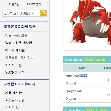
회원가입
ID/PW 찾기
포켓몬 GO 화제 집중
정보 · 뉴스 모음
팁과 노하우 게시판
레이드 게시판
포켓스톱 · 둥지 정보
Quick Moves
(STAB Applied)
치지직 팟벤
Name
Powe
SOOP 게시판
Mud Shot
6
Ground
포켓몬 GO 커뮤니티
Dragon Tail
자유 게시판
15
Dragon
└
질문과 답변
└
친구 찾기
Charge Moves
(STAB Applied)