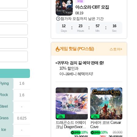
모집
아스오라 CBT 모집
08.19
참가자 모집까지 남은 기간
12
23
57
15
Days
Hours
Min
Sec
게임 핫딜 (PC/스팀)
스토어+
귀무자: 검의 길 예약 판매 중!
10% 할인과
이니&베니 혜택까지!
드래곤소드: 어웨이크닝 입점!
문명 7 특별 할인!
비스트 오브 리인카네이션 정식 출시!
커세어 코브 출시 기념 할인!
더 렐릭 퍼스트 가디언 정식 출시
베데스다 40주년 기념 할인 중!
마블 투혼 파이팅 소울즈 예약 판매 중!
캡콤 프렌차이즈 할인 진행 중!
캡콤 일부 상품 상시 할인
스타워즈 은하계 레이서
로블록스 기프트 카드 공식 입점
Flying
1.6
스팀으로 만나는 드래곤소드!
조선&고려 DLC 출시 예정
게임프릭 신작 IP
해적'섬'을 발전시키자!
설화x하드코어 액션!
베데스다의 명작들을
마블 히어로 총 출동&화려한 격투!
몬헌, 바하 등 인기 IP를
몬헌 와일즈 & 드래곤즈 도그마2
인벤게임즈에서 10% 추가 적립
Robux를 가장 안전하고
네이버혜택과 함께 만나보세요!
50%할인&추가 적립까지!
네이버 혜택가와 함께 예약하세요!
할인&네이버혜택으로 만나보세요!
네이버페이 혜택과 만나보세요!
40주년 프로모션으로 만나보세요!
네이버 포인트 혜택까지!
할인가에 만나보세요!
일부 에디션 상시 할인!
혜택으로 예약 판매 중
편안하게 충전하세요
Rock
1.6
Steel
-
Grass
0.625
드래곤소드 어웨이
커세어 코브 Corsair
크닝 DragonSword A
Cove
Ice
-
wakening
10%
10%
39,900