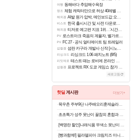
동해바다 추암해수욕장
여행
체험 캐릭터만으로 허상 40레벨 하이와티아 5분 컷!｜에이메스·린네·모니에 명함
명조
AI발 원가 압박, 메인보드값 오르나
해외겜
한국 출시시간 및 사전 다운로드 진행 - 비스트 오브 리인카네이션
비스트
티저로 예고편 지표 1위…‘시간의 오카리나’
해외겜
로스트아크 죽음의 계율자, 벨가르딘 티저
PV
FC 27 - 공식 얼티메이트 팀 트레일러
PV
섬란 카구라 개발사 신작 [시노비 넥서스] 연내 출시 예정
섭컬겜
리싱크드 1.06 패치노트 (8/5)
리싱크드
테스트 때는 로비에 온라인 기능이 있는데
리밋제로
프로젝트 RX 도쿄 게임쇼 참가 결정
섭컬겜
새로고침
핫딜
게시판
더보기+
목우촌 주부9단 나주배오리훈제슬라이스200gx8개
초초특가 성주 못난이 꿀참외 혼합과 외 대과 1+1
[백명란 할인]나래식품 무색소 못난이 백명란젓 파지, 300g, 1개
[빵과함께!] 필라델피아 크림치즈 미니, 41g, 16개