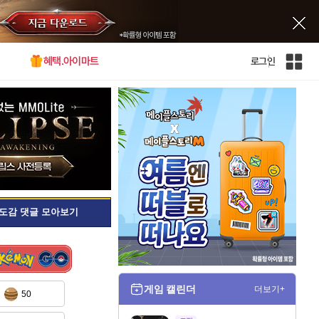
혜택.아이마트
로그인
인
벤
전
체
사
이
트
맵
도감 댓글 모아보기
게임 캘린더
더보기+
50