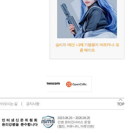
승리의 여신: 니케 기묭묭지 아르카나: 포
츈 메이트
아오시는 길
공지사항
2023.08.26 ~ 2026.08.25
인벤 온라인서비스 운영
(웹진, 커뮤니티, 마켓인벤)