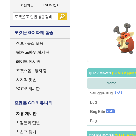
회원가입
ID/PW 찾기
포켓몬 GO 화제 집중
정보 · 뉴스 모음
팁과 노하우 게시판
레이드 게시판
포켓스톱 · 둥지 정보
Quick Moves
(STAB Applie
치지직 팟벤
Name
SOOP 게시판
Struggle Bug
Bug
포켓몬 GO 커뮤니티
Bug Bite
자유 게시판
Bug
└
질문과 답변
└
친구 찾기
Charge Moves
(STAB Appli