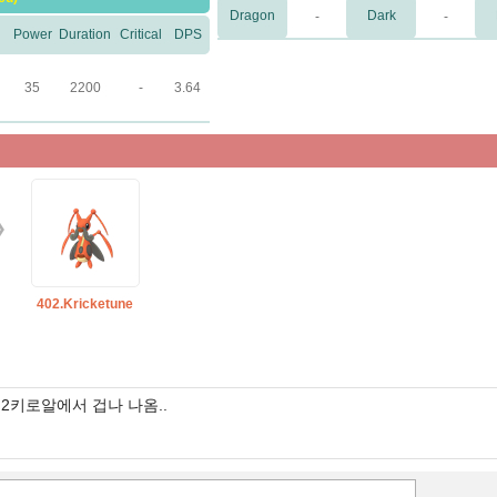
Dragon
Dark
-
-
Power
Duration
Critical
DPS
35
2200
-
3.64
402.Kricketune
2키로알에서 겁나 나옴..