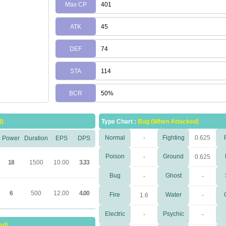
Max CP
401
ATK
45
DEF
74
STA
114
BCR
50%
d)
Type Chart :
Bug (When Attacked)
Normal
-
Fighting
0.625
Power
Duration
EPS
DPS
Poison
Ground
-
0.625
18
1500
10.00
3.33
Bug
Ghost
-
-
6
500
12.00
4.00
Fire
Water
1.6
-
Electric
Psychic
-
-
ed)