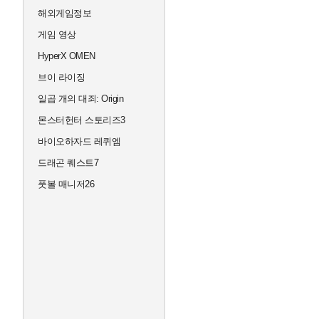
해외게임정보
게임 영상
HyperX OMEN
브이 라이징
일곱 개의 대죄: Origin
몬스터헌터 스토리즈3
바이오하자드 레퀴엠
드래곤 퀘스트7
풋볼 매니저26