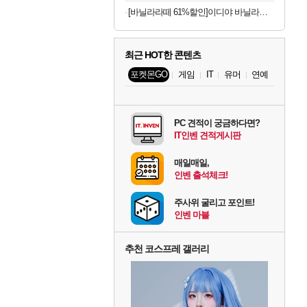
[바닐라라떼 61%할인]이디야 바닐라라떼, 500ml, 12개
최근 HOT한 콘텐츠
포켓몬GO
게임
IT
유머
연예
PC 견적이 궁금하다면?
IT인벤 견적게시판
매일매일,
인벤 출석체크!
주사위 굴리고 포인트!
인벤 마블
추천 코스프레 갤러리