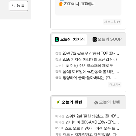
2000이니
·
100베니
등록
새로고침
오늘의 치지직
오늘의 SOOP
26년 7월 팔로우 상승량 TOP 30 - 월간 치지직
잡담
2026 치지직 이리대회 오픈컵 안내
정보
초ㅇㅎ) 수녀 코스프레 제로투
ㅗㅜㅑ
삼식) 토요일에 vs한동숙 롤 내전 예정
잡담
청량하게 콜라 쏟아버리는 유니 ㅋㅋㅋ
클립
더보기+
오늘의 팟벤
오늘의 핫벤
스위치2판 ‘몬헌 와일즈’, 30~40fps 목표 추정
해외겜
엔비디아 30%·AMD 10% - GPU 공급가 인상 보도
해외겜
비스트 오브 리인카네이션 오픈 트레일러
PV
저도 신차계약하고 차 받았습니다
차벤