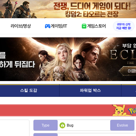
X
귀무자 신작
라이브/영상
게이밍/IT
게임스토어
지금 예판 중!
스킬 도감
파워업 박스
Type
Bug
Evolve