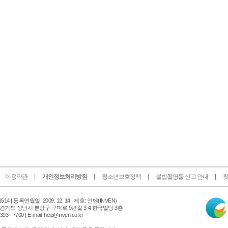
이용약관
개인정보처리방침
청소년보호정책
불법촬영물 신고 안내
찾
인
14 |
등록연월일: 2009. 12. 14 | 제호: 인벤
(INVEN)
터
 경기도 성남시 분당구 구미로 9번길 3-4 한국빌딩 3층
넷
 - 7700 | E-mail: help@inven.co.kr
신