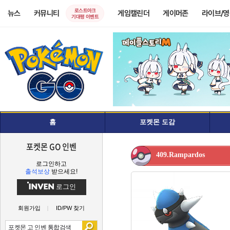
로스트아크
뉴스
커뮤니티
게임캘린더
게이머존
라이브/
기대평 이벤트
홈
포켓몬 도감
포켓몬 GO 인벤
409.Rampardos
로그인하고
출석보상
받으세요!
로그인
회원가입
ID/PW 찾기