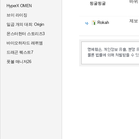
바위
뒹굴뒹굴
HyperX OMEN
브이 라이징
제보
Rokah
일곱 개의 대죄: Origin
몬스터헌터 스토리즈3
바이오하자드 레퀴엠
드래곤 퀘스트7
풋볼 매니저26