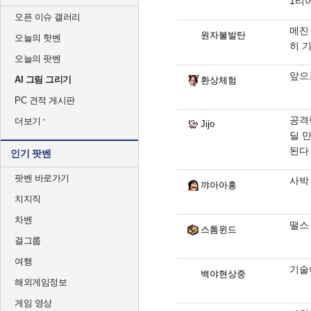
1티
오픈 이슈 갤러리
메진
원자불발탄
오늘의 핫벤
히 
오늘의 팟벤
앞으
AI 그림 그리기
환상체험
PC 견적 게시판
공격
더보기
Jijo
딜 
된다
인기 팟벤
팟벤 바로가기
사박 
꺄아아홍
치지직
차벤
떨스
스톰윈드
걸그룹
여행
기술
백야현상중
해외게임정보
게임 영상