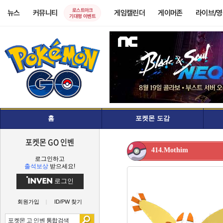
로스트아크
뉴스
커뮤니티
게임캘린더
게이머존
라이브/
기대평 이벤트
홈
포켓몬 도감
포켓몬 GO 인벤
414.Mothim
로그인하고
출석보상
받으세요!
로그인
회원가입
ID/PW 찾기