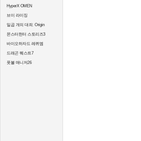
HyperX OMEN
브이 라이징
일곱 개의 대죄: Origin
몬스터헌터 스토리즈3
바이오하자드 레퀴엠
드래곤 퀘스트7
풋볼 매니저26