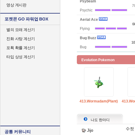
Psybeam
영상 게시판
7
Psychic
포켓몬 GO 파워업 BOX
Aerial Ace
6
Flying
별의 모래 계산기
Bug Buzz
진화 사탕 계산기
10
Bug
포획 확률 계산기
타입 상성 계산기
Evolution Pokemon
413.Wormadam(Plant)
413.Wo
나도 한마디
수컷
Jijo
공통 커뮤니티