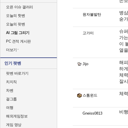
손보
오픈 이슈 갤러리
병삼
원자불발탄
오늘의 핫벤
숟가
오늘의 팟벤
슈퍼
AI 그림 그리기
고가미
가는
PC 견적 게시판
이 
열을
더보기
해피
인기 팟벤
Jijo
하게
팟벤 바로가기
체력
잘시
치지직
차벤
체력
스톰윈드
걸그룹
여행
비행
Gneiss0813
해외게임정보
게임 영상