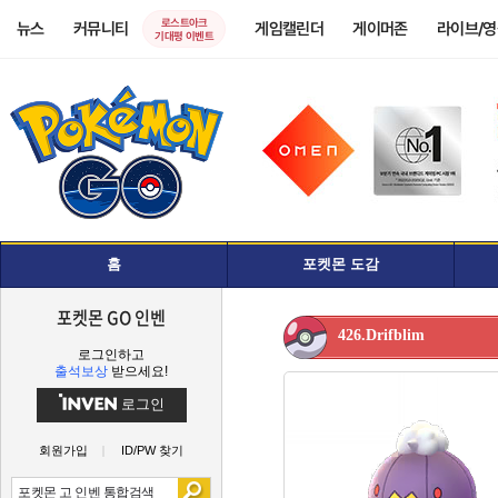
로스트아크
뉴스
커뮤니티
게임캘린더
게이머존
라이브/
기대평 이벤트
홈
포켓몬 도감
포켓몬 GO 인벤
426.Drifblim
로그인하고
출석보상
받으세요!
로그인
회원가입
ID/PW 찾기