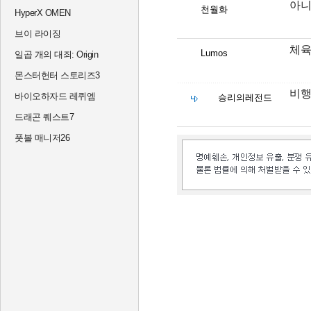
아니
천월화
HyperX OMEN
브이 라이징
체육
Lumos
일곱 개의 대죄: Origin
몬스터헌터 스토리즈3
비행
바이오하자드 레퀴엠
승리의레전드
드래곤 퀘스트7
풋볼 매니저26