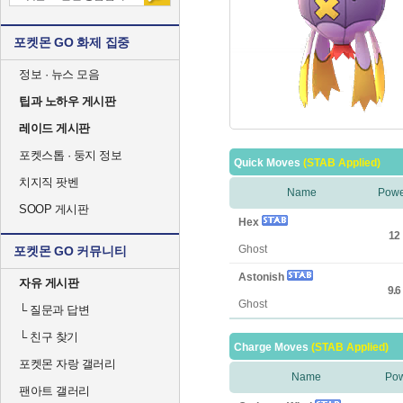
포켓몬 GO 화제 집중
정보 · 뉴스 모음
팁과 노하우 게시판
레이드 게시판
포켓스톱 · 둥지 정보
Quick Moves
(STAB Applied)
치지직 팟벤
Name
Powe
SOOP 게시판
Hex
12
Ghost
포켓몬 GO 커뮤니티
Astonish
자유 게시판
9.6
Ghost
└
질문과 답변
└
친구 찾기
Charge Moves
(STAB Applied)
포켓몬 자랑 갤러리
Name
Po
팬아트 갤러리