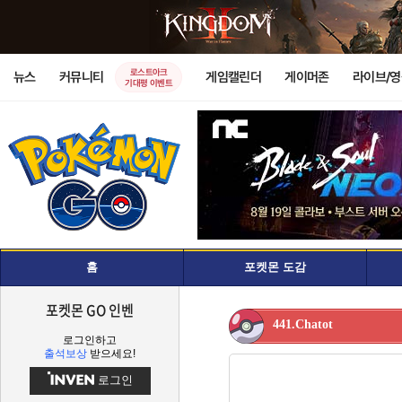
로스트아크
뉴스
커뮤니티
게임캘린더
게이머존
라이브/
기대평 이벤트
홈
포켓몬 도감
포켓몬 GO 인벤
441.Chatot
로그인하고
출석보상
받으세요!
로그인