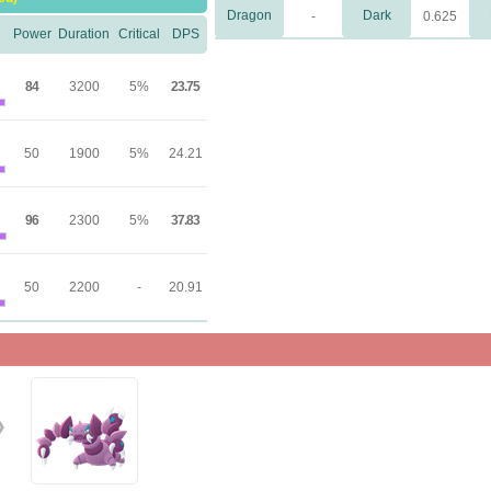
Dragon
Dark
-
0.625
Power
Duration
Critical
DPS
84
3200
5%
23.75
50
1900
5%
24.21
96
2300
5%
37.83
50
2200
-
20.91