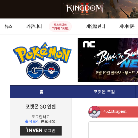
로스트아크
뉴스
커뮤니티
게임캘린더
게이머존
기대평 이벤트
홈
포켓몬 도감
포켓몬 GO 인벤
452.Drapion
로그인하고
출석보상
받으세요!
로그인