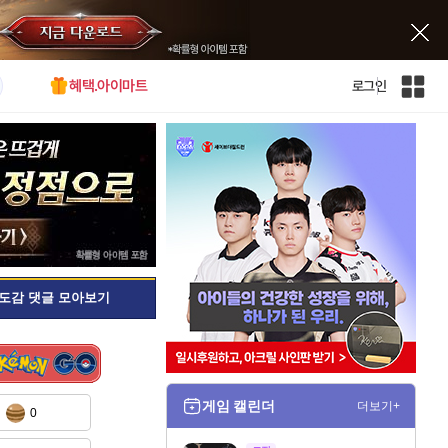
혜택.아이마트
로그인
인
벤
전
체
사
이
트
맵
도감 댓글 모아보기
게임 캘린더
더보기+
0