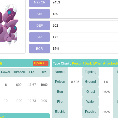
Max CP
2453
ATK
180
DEF
202
STA
172
BCR
15%
Open +
d)
Type Chart :
Poison / Dark (When Attacked)
Normal
-
Fighting
-
Power
Duration
EPS
DPS
Poison
Ground
0.625
1.6
6
600
11.67
10.00
Bug
Ghost
-
0.625
10
1100
12.73
9.09
Fire
Water
-
-
Electric
Psychic
-
0.625
ed)