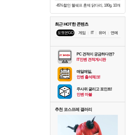
45%할인 웰쉐프 훈제 닭다리, 180g, 10개
최근 HOT한 콘텐츠
포켓몬GO
게임
IT
유머
연예
PC 견적이 궁금하다면?
IT인벤 견적게시판
매일매일,
인벤 출석체크!
주사위 굴리고 포인트!
인벤 마블
추천 코스프레 갤러리