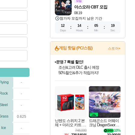
모집
아스오라 CBT 모집
08.19
참가자 모집까지 남은 기간
12
14
05
19
Days
Hours
Min
Sec
게임 핫딜 (PC/스팀)
스토어+
문명 7 특별 할인!
조선&고려 DLC 출시 예정
50%할인&추가 적립까지!
인벤게임즈 8월 특별 할인!
드래곤소드: 어웨이크닝 입점!
귀무자: 검의 길 예약 판매 중!
비스트 오브 리인카네이션 정식 출시!
커세어 코브 출시 기념 할인!
더 렐릭 퍼스트 가디언 정식 출시
베데스다 40주년 기념 할인 중!
마블 투혼 파이팅 소울즈 예약 판매 중!
캡콤 프렌차이즈 할인 진행 중!
캡콤 일부 상품 상시 할인
스타워즈 은하계 레이서
로블록스 기프트 카드 공식 입점
Flying
-
인기 퍼블리셔 모음!
스팀으로 만나는 드래곤소드!
10% 할인과
게임프릭 신작 IP
해적'섬'을 발전시키자!
설화x하드코어 액션!
베데스다의 명작들을
마블 히어로 총 출동&화려한 격투!
몬헌, 바하 등 인기 IP를
몬헌 와일즈 & 드래곤즈 도그마2
인벤게임즈에서 10% 추가 적립
Robux를 가장 안전하고
최대 90% 할인가를 만나보세요!
네이버혜택과 함께 만나보세요!
이니&베니 혜택까지!
네이버 혜택가와 함께 예약하세요!
할인&네이버혜택으로 만나보세요!
네이버페이 혜택과 만나보세요!
40주년 프로모션으로 만나보세요!
네이버 포인트 혜택까지!
할인가에 만나보세요!
일부 에디션 상시 할인!
혜택으로 예약 판매 중
편안하게 충전하세요
Rock
-
Steel
-
Grass
0.625
닌텐도 스위치 2 본
드래곤소드 어웨이
체 + 마리오 카트 월
크닝 DragonSword A
Ice
-
드
wakening
746,000
10%