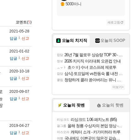
5000이니
코멘트(
5
)
새로고침
2021-05-28
답글
신고
오늘의 치지직
오늘의 SOOP
2021-01-02
26년 7월 팔로우 상승량 TOP 30 - 월간 치지직
잡담
답글
신고
2026 치지직 이리대회 오픈컵 안내
정보
초ㅇㅎ) 수녀 코스프레 제로투
ㅗㅜㅑ
.
2020-10-18
삼식) 토요일에 vs한동숙 롤 내전 예정
잡담
답글
신고
청량하게 콜라 쏟아버리는 유니 ㅋㅋㅋ
클립
더보기+
로
2020-09-07
능
답글
신고
땅
오늘의 팟벤
오늘의 핫벤
리싱크드 1.06 패치노트 (8/5)
리싱크드
2019-04-27
올해 청룡 수상자의 본업 영상 - 스테이씨 윤
걸그룹
캐릭터 소개 - 카가미하라 하루
아스오라
답글
신고
국내에도 이쁜곳이 많은것 같습니다
여행