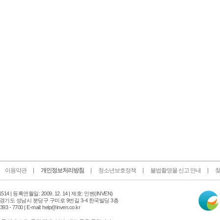
이용약관
개인정보처리방침
청소년보호정책
불법촬영물 신고 안내
찾
인
14 |
등록연월일: 2009. 12. 14 | 제호: 인벤
(INVEN)
터
 경기도 성남시 분당구 구미로 9번길 3-4 한국빌딩 3층
넷
 - 7700 | E-mail: help@inven.co.kr
신