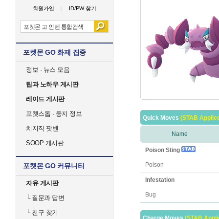
회원가입
ID/PW 찾기
포켓몬 GO 화제 집중
정보 · 뉴스 모음
팁과 노하우 게시판
레이드 게시판
포켓스톱 · 둥지 정보
Quick Moves
(STAB Applie
치지직 팟벤
Name
SOOP 게시판
Poison Sting
Poison
포켓몬 GO 커뮤니티
Infestation
자유 게시판
Bug
└
질문과 답변
└
친구 찾기
Charge Moves
(STAB Appli