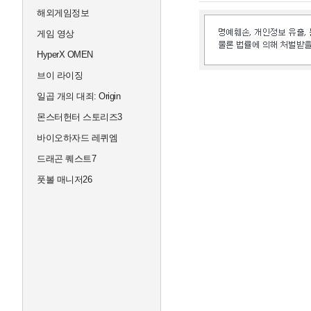
해외게임정보
게임 영상
HyperX OMEN
브이 라이징
일곱 개의 대죄: Origin
몬스터헌터 스토리즈3
바이오하자드 레퀴엠
드래곤 퀘스트7
풋볼 매니저26