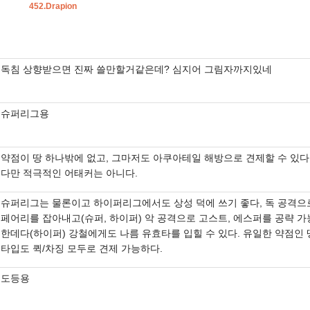
452.Drapion
독침 상향받으면 진짜 쓸만할거같은데? 심지어 그림자까지있네
슈퍼리그용
약점이 땅 하나밖에 없고, 그마저도 아쿠아테일 해방으로 견제할 수 있다
다만 적극적인 어태커는 아니다.
슈퍼리그는 물론이고 하이퍼리그에서도 상성 덕에 쓰기 좋다, 독 공격으
페어리를 잡아내고(슈퍼, 하이퍼) 악 공격으로 고스트, 에스퍼를 공략 가
한데다(하이퍼) 강철에게도 나름 유효타를 입힐 수 있다. 유일한 약점인 
타입도 퀵/차징 모두로 견제 가능하다.
도등용