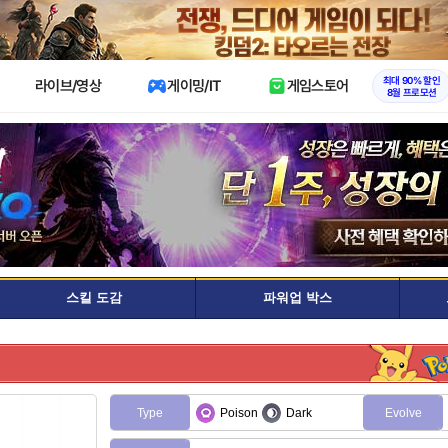
X
최대 90% 할인
라이브/영상
게이밍/IT
게임스토어
8월 프로모션
스킬 도감
파워업 박스
Type
Poison
Dark
Evolve