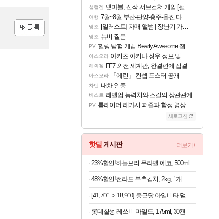
넷마블, 신작 서브컬쳐 게임 [펄 인 블루] 티저 사이트 오픈
섭컬겜
7월~8월 부산-단양-충주-울진 다녀왔어요~
여행
[일러스트] 자매 앨범 | 장난기 가득한 오후의 공원 (리메이크판)
명조
뉴비 질문
명조
등록
힐링 탐험 게임 Bearly Awesome 챕터 1 트레일러
PV
아키츠 아키나 성우 정보 및 주요 필모
아스오라
FF7 외전 세계관, 완결편에 집결
해외겜
「에린」 컨셉 포스터 공개
아스오라
내차 인증
차벤
레벨업 능력치와 스킬의 상관관계
비스트
툼레이더 레가시 퍼즐과 함정 영상
PV
새로고침
핫딜
게시판
더보기+
23%할인!하늘보리 무라벨 에코, 500ml, 20개
48%할인!전라도 부추김치, 2kg, 1개
[41,700 -> 18,900] 종근당 아임비타 멀티비타민 30정 x 3박스
롯데칠성 레쓰비 마일드, 175ml, 30캔