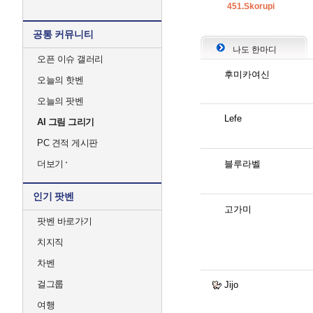
451.Skorupi
공통 커뮤니티
나도 한마디
오픈 이슈 갤러리
후미카여신
오늘의 핫벤
오늘의 팟벤
Lefe
AI 그림 그리기
PC 견적 게시판
더보기
블루라벨
인기 팟벤
고가미
팟벤 바로가기
치지직
차벤
걸그룹
Jijo
여행