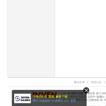
인벤 공식 미디어 파트너 및 제휴 파트너
회사소개
비즈니스
명칭:
주식회사 인벤
| 등록번호: 경기 아515
드래곤소드 '압긍' 달성 기념
발행인: 박규상 | 편집인: 강민우 |
발행소:
발행연월일: 2004 11. 11 |
전화번호: 02 - 6393
축하 댓글달면 10 명에게 코드 증정