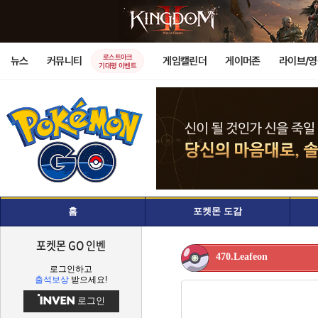
로스트아크
뉴스
커뮤니티
게임캘린더
게이머존
라이브/
기대평 이벤트
홈
포켓몬 도감
포켓몬 GO 인벤
470.Leafeon
로그인하고
출석보상
받으세요!
로그인