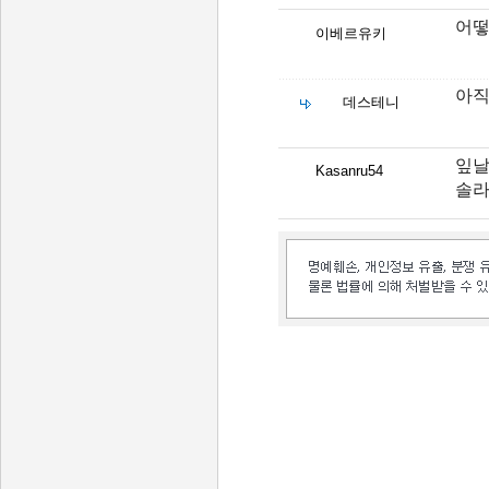
어떻
이베르유키
아직
데스테니
잎날
Kasanru54
솔라