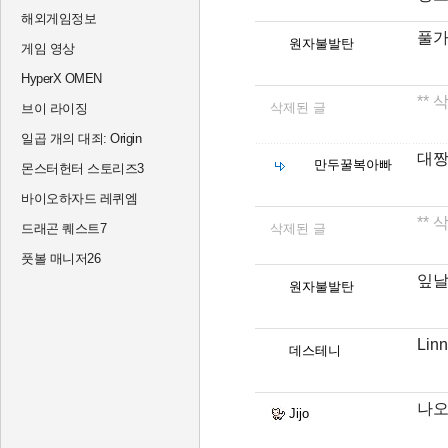
해외게임정보
풀
원자불발탄
게임 영상
HyperX OMEN
**
삭제된 글
브이 라이징
일곱 개의 대죄: Origin
대짱
만두꿀복아빠
몬스터헌터 스토리즈3
바이오하자드 레퀴엠
**
드래곤 퀘스트7
삭제된 글
풋볼 매니저26
잎날
원자불발탄
Li
데스테니
나오
Jijo