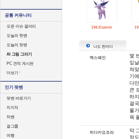
공통 커뮤니티
오픈 이슈 갤러리
196.Espeon
19
오늘의 핫벤
오늘의 팟벤
나도 한마디
AI 그림 그리기
몇 
맥스폐인
잎날
PC 견적 게시판
쳐맞
더보기
기에
다만
인기 팟벤
큰 
하지
팟벤 바로가기
결국
치지직
풀가
욕 
차벤
걸그룹
막 
히다카요조라
여행
정도