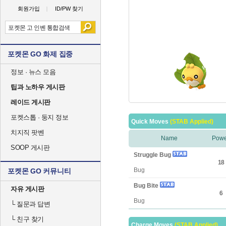
회원가입
ID/PW 찾기
포켓몬 GO 화제 집중
정보 · 뉴스 모음
팁과 노하우 게시판
레이드 게시판
포켓스톱 · 둥지 정보
Quick Moves
(STAB Applied)
치지직 팟벤
Name
Powe
SOOP 게시판
Struggle Bug
18
Bug
포켓몬 GO 커뮤니티
Bug Bite
자유 게시판
6
Bug
└
질문과 답변
└
친구 찾기
Charge Moves
(STAB Applied)