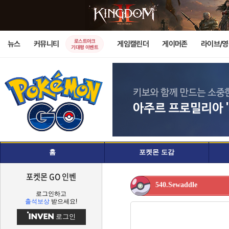
로스트아크
뉴스
커뮤니티
게임캘린더
게이머존
라이브/
기대평 이벤트
홈
포켓몬 도감
포켓몬 GO 인벤
540.Sewaddle
로그인하고
출석보상
받으세요!
로그인