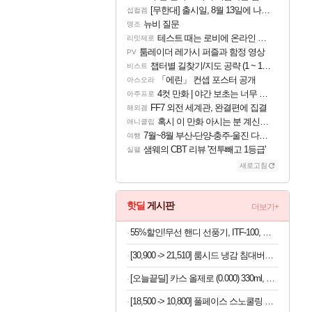
[무한대] 출시일, 8월 13일에 나오나
섭컬겜
뉴비 질문
명조
테스트 때는 로비에 온라인 기능이 있는데
리밋제로
툼레이더 레가시 퍼즐과 함정 영상
PV
챕터별 길찾기/지도 공략 (1 ~ 12장)
비스트
「에린」 컨셉 포스터 공개
아스오라
4컷 만화 | 야간 보초는 너무 힘들어
아주프로
FF7 외전 세계관, 완결편에 집결
해외겜
혹시 이 만화 아시는 분 계신가요
애니클립
7월~8월 부산-단양-충주-울진 다녀왔어요~
여행
샘웨의 CBT 리뷰 '전투빼고 1등급'
실팰
새로고침
핫딜
게시판
더보기+
55%할인!무선 핸디 선풍기, ITF-100, 화이트, 1개
[30,900 -> 21,510] 룸시드 냉감 침대버커 Q사이즈
[오늘끝딜] 카스 올제로 (0.000) 330ml, 20개 [원산지:상세설명에 표시]
[18,500 -> 10,800] 풀페이스 스노쿨링 마스크