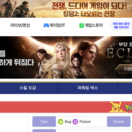
X
최대 90% 할인
라이브/영상
게이밍/IT
게임스토어
8월 프로모션
스킬 도감
파워업 박스
Type
Bug
Poison
Evolve