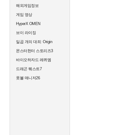
해외게임정보
게임 영상
HyperX OMEN
브이 라이징
일곱 개의 대죄: Origin
몬스터헌터 스토리즈3
바이오하자드 레퀴엠
드래곤 퀘스트7
풋볼 매니저26