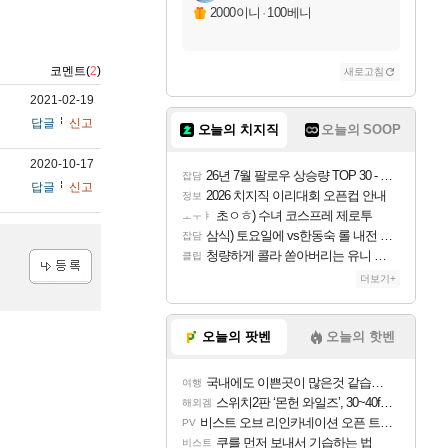
2000이니
·
100베니
코멘트(
2
)
새로고침
2021-02-19
답글
신고
오늘의 치지직
오늘의 SOOP
2020-10-17
26년 7월 팔로우 상승량 TOP 30 - 월간 치지직
잡담
답글
신고
2026 치지직 이리대회 오픈컵 안내
정보
초ㅇㅎ) 수녀 코스프레 제로투
ㅗㅜㅑ
삼식) 토요일에 vs한동숙 롤 내전 예정
잡담
청량하게 콜라 쏟아버리는 유니 ㅋㅋㅋ
클립
더보기+
등록
오늘의 팟벤
오늘의 핫벤
국내에도 이쁜곳이 많은것 같습니다
여행
스위치2판 ‘몬헌 와일즈’, 30~40fps 목표 추정
해외겜
비스트 오브 리인카네이션 오픈 트레일러
PV
쿠를 먼저 보내서 기습하는 법
비스트