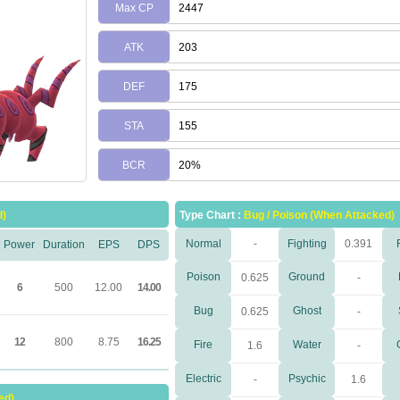
Max CP
2447
ATK
203
DEF
175
STA
155
BCR
20%
d)
Type Chart :
Bug / Poison (When Attacked)
Normal
-
Fighting
0.391
Power
Duration
EPS
DPS
Poison
Ground
0.625
-
6
500
12.00
14.00
Bug
Ghost
0.625
-
12
800
8.75
16.25
Fire
Water
1.6
-
Electric
Psychic
-
1.6
ed)