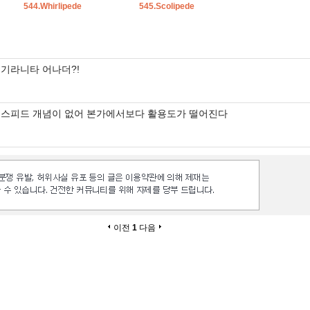
544.Whirlipede
545.Scolipede
기라니타 어나더?!
스피드 개념이 없어 본가에서보다 활용도가 떨어진다
이전
1
다음