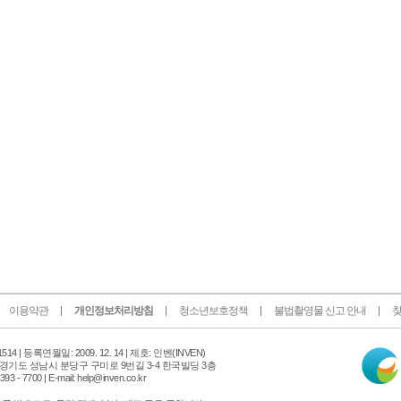
이용약관
개인정보처리방침
청소년보호정책
불법촬영물 신고 안내
찾
인
14 |
등록연월일: 2009. 12. 14 | 제호: 인벤
(INVEN)
터
 경기도 성남시 분당구 구미로 9번길 3-4 한국빌딩 3층
넷
 - 7700 | E-mail: help@inven.co.kr
신