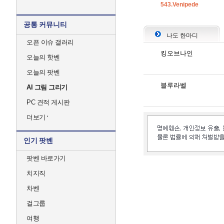
543.Venipede
공통 커뮤니티
나도 한마디
오픈 이슈 갤러리
킹오브나인
오늘의 핫벤
오늘의 팟벤
블루라벨
AI 그림 그리기
PC 견적 게시판
더보기
인기 팟벤
팟벤 바로가기
치지직
차벤
걸그룹
여행