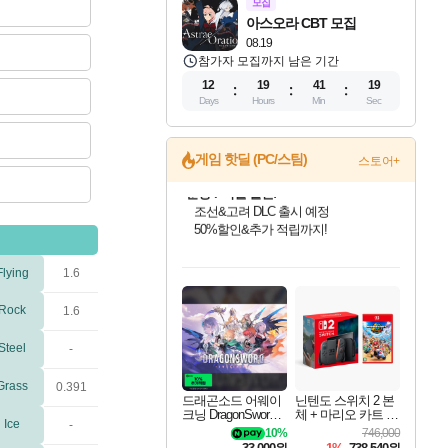
모집
아스오라 CBT 모집
08.19
참가자 모집까지 남은 기간
12
19
41
18
Days
Hours
Min
Sec
게임 핫딜 (PC/스팀)
스토어+
귀무자: 검의 길 예약 판매 중!
10% 할인과
이니&베니 혜택까지!
인벤게임즈 8월 특별 할인!
드래곤소드: 어웨이크닝 입점!
문명 7 특별 할인!
비스트 오브 리인카네이션 정식 출시!
커세어 코브 출시 기념 할인!
더 렐릭 퍼스트 가디언 정식 출시
베데스다 40주년 기념 할인 중!
마블 투혼 파이팅 소울즈 예약 판매 중!
캡콤 프렌차이즈 할인 진행 중!
캡콤 일부 상품 상시 할인
스타워즈 은하계 레이서
로블록스 기프트 카드 공식 입점
Flying
1.6
인기 퍼블리셔 모음!
스팀으로 만나는 드래곤소드!
조선&고려 DLC 출시 예정
게임프릭 신작 IP
해적'섬'을 발전시키자!
설화x하드코어 액션!
베데스다의 명작들을
마블 히어로 총 출동&화려한 격투!
몬헌, 바하 등 인기 IP를
몬헌 와일즈 & 드래곤즈 도그마2
인벤게임즈에서 10% 추가 적립
Robux를 가장 안전하고
최대 90% 할인가를 만나보세요!
네이버혜택과 함께 만나보세요!
50%할인&추가 적립까지!
네이버 혜택가와 함께 예약하세요!
할인&네이버혜택으로 만나보세요!
네이버페이 혜택과 만나보세요!
40주년 프로모션으로 만나보세요!
네이버 포인트 혜택까지!
할인가에 만나보세요!
일부 에디션 상시 할인!
혜택으로 예약 판매 중
편안하게 충전하세요
Rock
1.6
Steel
-
Grass
0.391
드래곤소드 어웨이
닌텐도 스위치 2 본
크닝 DragonSword A
체 + 마리오 카트 월
Ice
-
wakening
드
10%
746,000