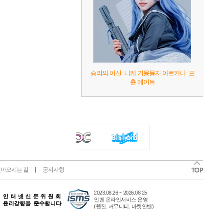
승리의 여신: 니케 기묭묭지 아르카나: 포
츈 메이트
아오시는 길
공지사항
2023.08.26 ~ 2026.08.25
인벤 온라인서비스 운영
(웹진, 커뮤니티, 마켓인벤)