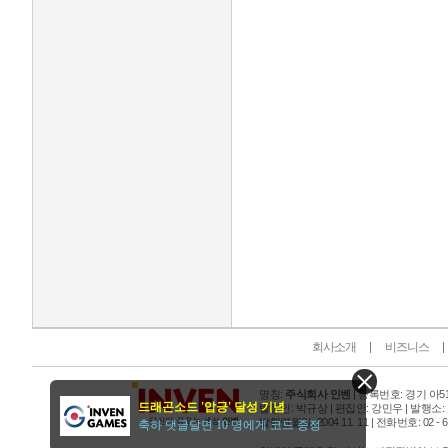
인벤 공식 미디어 파트너 및 제휴 파트너
회사소개
비즈니스
명칭:
주식회사 인벤
| 등록번호: 경기 아515
드래곤소드 '압긍' 달성 기념
발행인: 박규상 | 편집인: 강민우 |
발행소:
발행연월일: 2004 11. 11 |
전화번호: 02 - 6393
축하 댓글달면 10 명에게 코드 증정