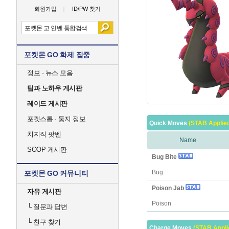
회원가입
ID/PW 찾기
포켓몬 GO 화제 집중
정보 · 뉴스 모음
팁과 노하우 게시판
레이드 게시판
포켓스톱 · 둥지 정보
Quick Moves
(STAB Applie
치지직 팟벤
Name
SOOP 게시판
Bug Bite
Bug
포켓몬 GO 커뮤니티
Poison Jab
자유 게시판
Poison
└
질문과 답변
└
친구 찾기
Charge Moves
(STAB Appli