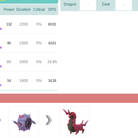
Dragon
Dark
-
-
Power
Duration
Critical
DPS
132
2200
5%
60.91
96
2300
5%
42.61
80
3300
5%
24.85
54
1600
5%
34.38