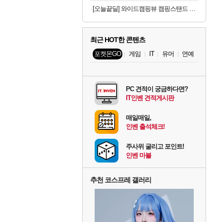
[오늘끝딜] 와이드캠핑뷰 캠핑스탠드 티비가방 배터리 셋트 유 무선 QLED 81cm(32인치) FHD 스마트 TV 화이트에디션
최근 HOT한 콘텐츠
포켓몬GO
게임
IT
유머
연예
PC 견적이 궁금하다면?
IT인벤 견적게시판
매일매일,
인벤 출석체크!
주사위 굴리고 포인트!
인벤 마블
추천 코스프레 갤러리