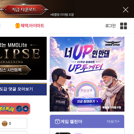
혜택.아이마트
로그인
인
벤
전
체
사
이
트
맵
도감 댓글 모아보기
게임 캘린더
더보기+
0