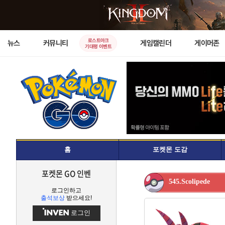
로스트아크
뉴스
커뮤니티
게임캘린더
게이머존
기대평 이벤트
홈
포켓몬 도감
포켓몬 GO 인벤
545.Scolipede
로그인하고
출석보상
받으세요!
로그인