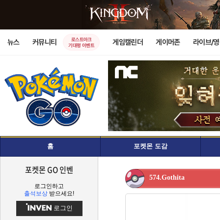
로스트아크
뉴스
커뮤니티
게임캘린더
게이머존
라이브/
기대평 이벤트
홈
포켓몬 도감
포켓몬 GO 인벤
574.Gothita
로그인하고
출석보상
받으세요!
로그인