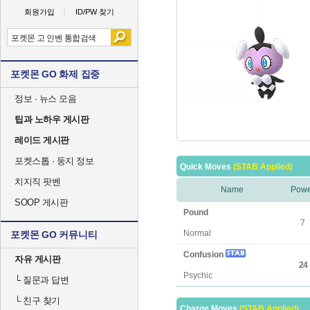
회원가입
ID/PW 찾기
포켓몬 GO 화제 집중
정보 · 뉴스 모음
팁과 노하우 게시판
레이드 게시판
포켓스톱 · 둥지 정보
Quick Moves
(STAB Applied)
치지직 팟벤
Name
Powe
SOOP 게시판
Pound
7
Normal
포켓몬 GO 커뮤니티
Confusion
자유 게시판
24
Psychic
└
질문과 답변
└
친구 찾기
Charge Moves
(STAB Applied)