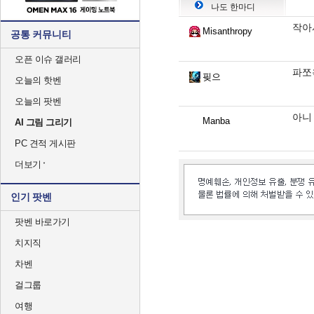
나도 한마디
작아
Misanthropy
공통 커뮤니티
오픈 이슈 갤러리
파쪼
핒으
오늘의 핫벤
오늘의 팟벤
아니
Manba
AI 그림 그리기
PC 견적 게시판
더보기
인기 팟벤
팟벤 바로가기
치지직
차벤
걸그룹
여행