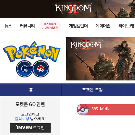
로스트아크
뉴스
커뮤니티
게임캘린더
게이머존
라이브/
기대평 이벤트
홈
포켓몬 도감
포켓몬 GO 인벤
595.Joltik
로그인하고
출석보상
받으세요!
로그인