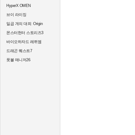
HyperX OMEN
브이 라이징
일곱 개의 대죄: Origin
몬스터헌터 스토리즈3
바이오하자드 레퀴엠
드래곤 퀘스트7
풋볼 매니저26