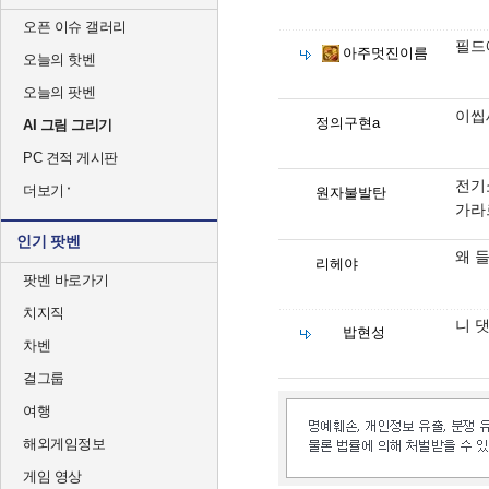
오픈 이슈 갤러리
필드
아주멋진이름
오늘의 핫벤
오늘의 팟벤
이씹
정의구현a
AI 그림 그리기
PC 견적 게시판
전기쇼
더보기
원자불발탄
가라
인기 팟벤
왜 
리헤야
팟벤 바로가기
치지직
니 
밥현성
차벤
걸그룹
여행
해외게임정보
게임 영상