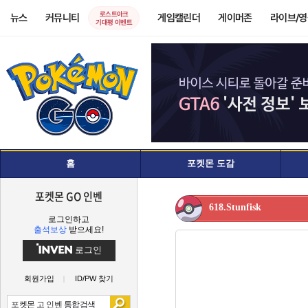
로스트아크
뉴스
커뮤니티
게임캘린더
게이머존
라이브/
기대평 이벤트
홈
포켓몬 도감
포켓몬 GO 인벤
618.Stunfisk
로그인하고
출석보상
받으세요!
로그인
회원가입
ID/PW 찾기