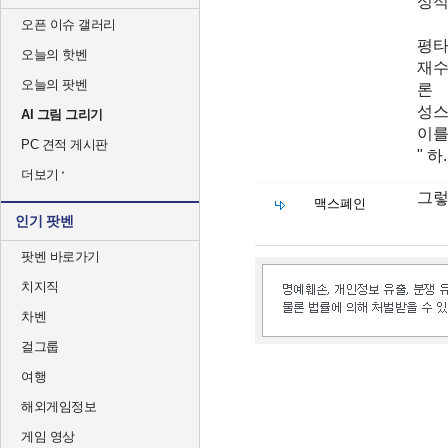
성적
오픈 이슈 갤러리
평타
오늘의 핫벤
재수
오늘의 팟벤
론
성스
AI 그림 그리기
이를
PC 견적 게시판
" 
더보기
그렇
맥스폐인
인기 팟벤
팟벤 바로가기
치지직
차벤
걸그룹
여행
해외게임정보
게임 영상