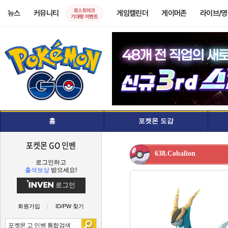
로스트아크
뉴스
커뮤니티
게임캘린더
게이머존
라이브/
기대평 이벤트
홈
포켓몬 도감
포켓몬 GO 인벤
638.Cobalion
로그인하고
출석보상
받으세요!
로그인
회원가입
ID/PW 찾기