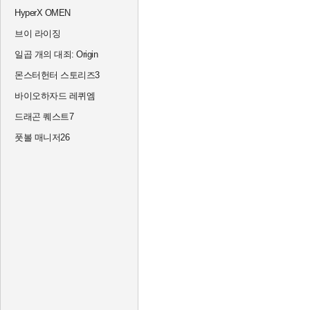
HyperX OMEN
브이 라이징
일곱 개의 대죄: Origin
몬스터헌터 스토리즈3
바이오하자드 레퀴엠
드래곤 퀘스트7
풋볼 매니저26