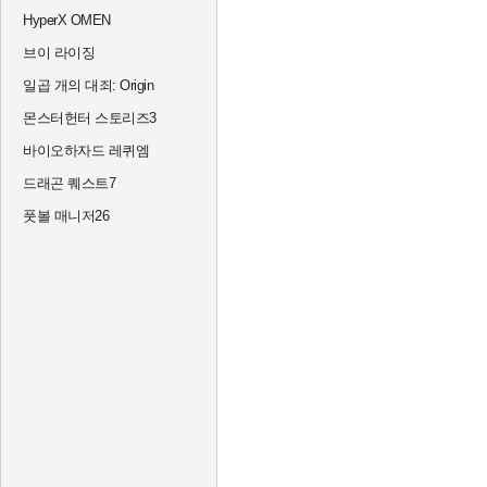
HyperX OMEN
브이 라이징
일곱 개의 대죄: Origin
몬스터헌터 스토리즈3
바이오하자드 레퀴엠
드래곤 퀘스트7
풋볼 매니저26