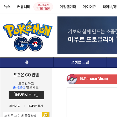
로스트아크
뉴스
커뮤니티
게임캘린더
게이머존
라이브/
기대평 이벤트
홈
포켓몬 도감
포켓몬 GO 인벤
19.Rattata(Aloan)
로그인하고
출석보상
받으세요!
로그인
회원가입
ID/PW 찾기