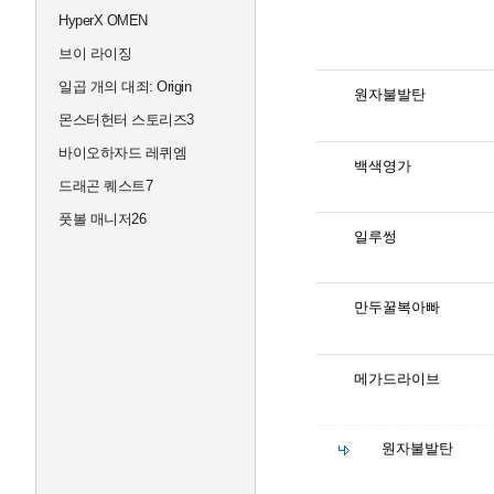
HyperX OMEN
브이 라이징
일곱 개의 대죄: Origin
원자불발탄
몬스터헌터 스토리즈3
바이오하자드 레퀴엠
백색영가
드래곤 퀘스트7
풋볼 매니저26
일루썽
만두꿀복아빠
메가드라이브
원자불발탄