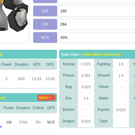
DEF
190
STA
264
BCR
30%
d)
Type Chart :
Steel (When Attacked)
Normal
0.625
Fighting
1.6
Power
Duration
EPS
DPS
Poison
Ground
0.391
1.6
5
600
13.33
10.00
Bug
Ghost
0.625
-
Open +
ed)
Fire
Water
1.6
-
Power
Duration
Critical
DPS
Electric
Psychic
-
0.625
Dragon
Dark
0.625
-
120
2700
5%
50.37