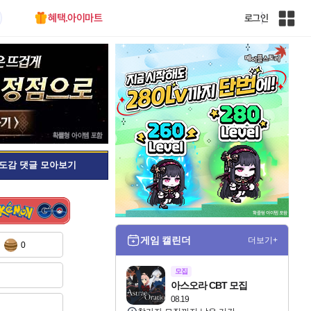
혜택.아이마트
로그인
인
벤
전
체
사
이
트
맵
도감 댓글 모아보기
게임 캘린더
더보기+
0
모집
아스오라 CBT 모집
08.19