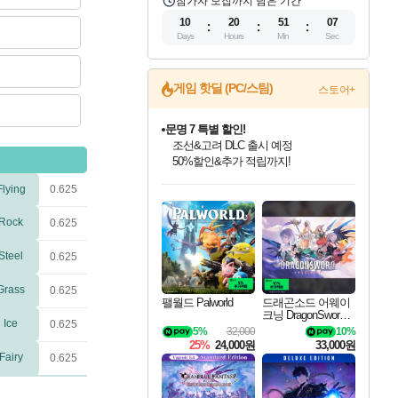
참가자 모집까지 남은 기간
10
20
51
06
Days
Hours
Min
Sec
게임 핫딜 (PC/스팀)
스토어+
문명 7 특별 할인!
조선&고려 DLC 출시 예정
50%할인&추가 적립까지!
인벤게임즈 8월 특별 할인!
드래곤소드: 어웨이크닝 입점!
마블 투혼 파이팅 소울즈 정식출시!
귀무자: 검의 길 예약 판매 중!
비스트 오브 리인카네이션 정식 출시!
커세어 코브 출시 기념 할인!
더 렐릭 퍼스트 가디언 정식 출시
베데스다 40주년 기념 할인 중!
캡콤 프렌차이즈 할인 진행 중!
캡콤 일부 상품 상시 할인
스타워즈 은하계 레이서
로블록스 기프트 카드 공식 입점
Flying
0.625
인기 퍼블리셔 모음!
스팀으로 만나는 드래곤소드!
마블 히어로 총 출동&화려한 격투!
10% 할인과
게임프릭 신작 IP
해적'섬'을 발전시키자!
설화x하드코어 액션!
베데스다의 명작들을
몬헌, 바하 등 인기 IP를
몬헌 와일즈 & 드래곤즈 도그마2
인벤게임즈에서 10% 추가 적립
Robux를 가장 안전하고
최대 90% 할인가를 만나보세요!
네이버혜택과 함께 만나보세요!
네이버 포인트 혜택까지!
이니&베니 혜택까지!
네이버 혜택가와 함께 예약하세요!
할인&네이버혜택으로 만나보세요!
네이버페이 혜택과 만나보세요!
40주년 프로모션으로 만나보세요!
할인가에 만나보세요!
일부 에디션 상시 할인!
혜택으로 예약 판매 중
편안하게 충전하세요
Rock
0.625
Steel
0.625
Grass
0.625
팰월드 Palworld
드래곤소드 어웨이
크닝 DragonSword A
Ice
0.625
wakening
5%
32,000
10%
25%
24,000원
33,000원
Fairy
0.625