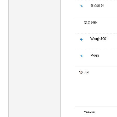
맥스폐인
포고헌터
Wlsqja1001
Mqqq
Jijo
Yeekku