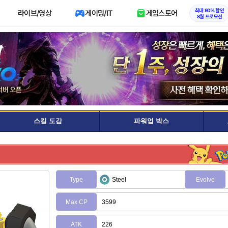
최대 90% 할인
라이브/영상
게이밍/IT
게임스토어
8월 프로모션
스킬 도감
파워업 박스
Type
Steel
Evolve
Max CP
3599
ATK
226