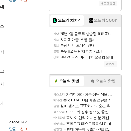
답글
신고
새로고침
절대
오늘의 치지직
오늘의 SOOP
키스
26년 7월 팔로우 상승량 TOP 30 - 월간 치지직
잡담
치지직 애플TV 앱 출시
정보
룩삼 니니 초대석 안내
정보
봉누도2 두 번째 티저 - 일상
아가
클립
2026 치지직 이리대회 오픈컵 안내
정보
더보기+
 그
오늘의 팟벤
오늘의 핫벤
프게
카가미하라 하루 성우 정보 및 주요 필모
아스오라
중국 CXMT, D램 매출 점유율 7%…글로벌 4위로 부상
해외겜
문에
실버 팰리스 CBT 화제의 순간·후기 모음
실팰
아스오라 성우 정보 및 출연작 모음
아스오라
혹시 이 만화 아시는 분 계신가요
애니클립
2022-01-04
프롤로그 테스트를 마치고.. (feat. 리아)
리밋제로
답글
신고
무한대 아난타 유출과 앞으로의 예상 (루머)
섭컬겜