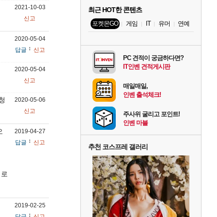
2021-10-03
최근 HOT한 콘텐츠
신고
포켓몬GO
게임
IT
유머
연예
2020-05-04
답글
신고
PC 견적이 궁금하다면?
IT인벤 견적게시판
2020-05-04
신고
매일매일,
인벤 출석체크!
청
2020-05-06
신고
주사위 굴리고 포인트!
인벤 마블
오
2019-04-27
답글
신고
추천 코스프레 갤러리
이로
2019-02-25
답글
신고