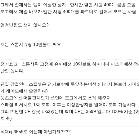
그래서 존재하는 템이 이상한 상자...한시간 열면 사탕 400개 금방 모임
포고에서 제일 바보가 멜탄 사탕 400개를 파트너로 걸어서 모으는 사람
엄청난힘도 쓰지 않나요?
저는 스톤샤워랑 10만볼트 써요
전기쇼크+ 스톤샤워 고정에 슈퍼에선 10만볼트 하이퍼나 마스터에선 엄
난힘 씁니다
단일 강철인데 스킬셋은 전기로밖에 못맞추는녀석 (따라서 눈보라 가이
가 레이드에서 쓸만하다)
렛츠고에선 더블핀처인가 쓰던데 포고에서도 쓰게 해주지
스페셜 리서치로 1회 포획. 이후는 이상한상자를 열어야 포획 가능하다
그리고 인벤 CP 잘못 나와있는데 최대 CP는 3599 입니다 100% 기준 (
치 有)
최대cp3559로 아는데 아닌가요????