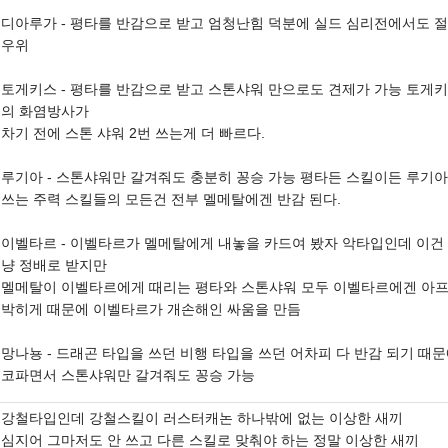
디아루가 - 평타를 반감으로 받고 엄청난힘 덕분에 실드 심리전에서도 
우위
토게키스 - 평타를 반감으로 받고 스톤샤워 만으로도 견제가 가능 토게
의 화염방사가
차기 전에 스톤 샤워 2번 쓰는게 더 빠르다.
루기아 - 스톤샤워만 갈겨줘도 충분히 꽁승 가능 평타든 스킬이든 루기
쓰는 주력 스킬들의 모든건 전부 멜메탈에겐 반감 된다.
이벨타르 - 이벨타르가 멜메탈에게 내놓을 카드여 봤자 악타입인데 이건
냥 정배로 받지만
멜메탈이 이벨타르에게 때리는 평타와 스톤샤워 모두 이벨타르에겐 아
박히게 때문에 이벨타르가 개손해인 싸움을 만듬
망나뇽 - 드래곤 타입을 쓰던 비행 타입을 쓰던 어차피 다 반감 되기 때
코파면서 스톤샤워만 갈겨줘도 꽁승 가능
강철타입인데 강철스킬이 러스터캐논 하나밖에 없는 이상한 새끼
심지어 그마저도 안 쓰고 다른 스킬로 맞춰야 하는 정말 이상한 새끼