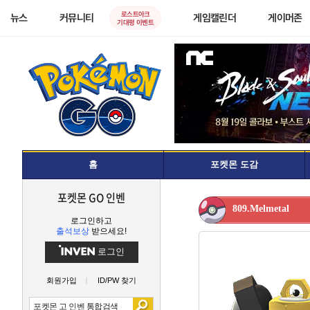
로스트아크
뉴스
커뮤니티
게임캘린더
게이머존
기대평 이벤트
홈
포켓몬 도감
포켓몬 GO 인벤
809.Melmetal
로그인하고
출석보상
받으세요!
로그인
회원가입
ID/PW 찾기