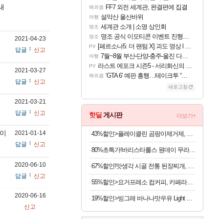
새
FF7 외전 세계관, 완결편에 집결
해외겜
설악산 울산바위
여행
세계관 소개 | 소명 상인회
명조
명조 공식 이모티콘 이벤트 진행해봤습니다! 참여부터 추첨까지????
명조
2021-04-23
[페르소나5: 더 팬텀 X] 괴도 영상 l 타카마키 안·댄싱 스타
PV
답글
신고
7월~8월 부산-단양-충주-울진 다녀왔어요~
여행
라스트 에포크 시즌5 - 서리화신의 분노 티저
PV
2021-03-27
‘GTA 6’ 예판 흥행…테이크투 “내부 예상 크게 넘어”
해외겜
답글
신고
새로고침
2021-03-21
답글
신고
핫딜
게시판
더보기+
많이
2021-01-14
43%할인>플레이클린 곰팡이제거제, 500ml, 1개
답글
신고
80%초특가!바리스타룰스 원데이 무라벨, 아메리카노, 350ml, 20개
2020-06-10
67%할인!맛생각 시골 전통 된장찌개, 600g, 5개
답글
신고
55%할인>요거프레소 컵커피, 카페라떼 200ml 10개 + 카페모카 200ml 10개, 20개
2020-06-16
19%할인>빙그레 바나나맛우유 Light 단지우유, 240ml, 24개
신고