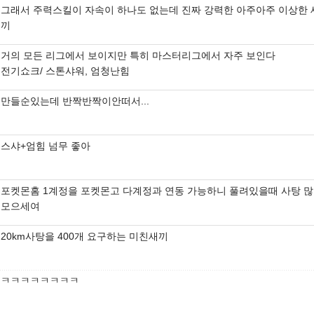
그래서 주력스킬이 자속이 하나도 없는데 진짜 강력한 아주아주 이상한 
끼
거의 모든 리그에서 보이지만 특히 마스터리그에서 자주 보인다
전기쇼크/ 스톤샤워, 엄청난힘
만들순있는데 반짝반짝이안떠서...
스샤+엄힘 넘무 좋아
포켓몬홈 1계정을 포켓몬고 다계정과 연동 가능하니 풀려있을때 사탕 
모으세여
20km사탕을 400개 요구하는 미친새끼
ㅋㅋㅋㅋㅋㅋㅋㅋ