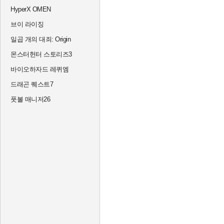
HyperX OMEN
브이 라이징
일곱 개의 대죄: Origin
몬스터헌터 스토리즈3
바이오하자드 레퀴엠
드래곤 퀘스트7
풋볼 매니저26