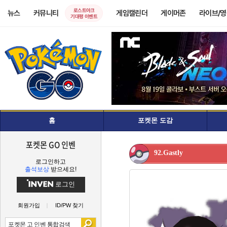
로스트아크
뉴스
커뮤니티
게임캘린더
게이머존
라이브/
기대평 이벤트
홈
포켓몬 도감
포켓몬 GO 인벤
92.Gastly
로그인하고
출석보상
받으세요!
로그인
회원가입
ID/PW 찾기