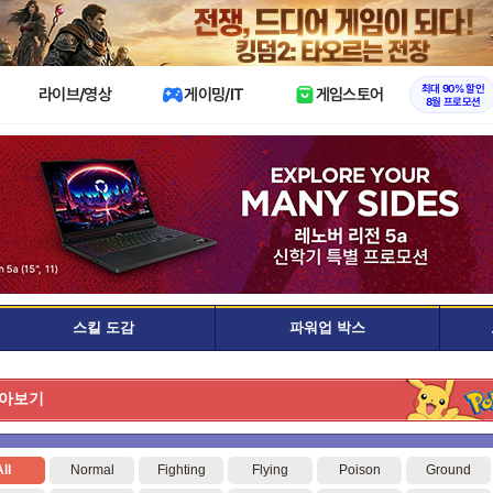
X
최대 90% 할인
라이브/영상
게이밍/IT
게임스토어
8월 프로모션
스킬 도감
파워업 박스
아보기
ll
Normal
Fighting
Flying
Poison
Ground