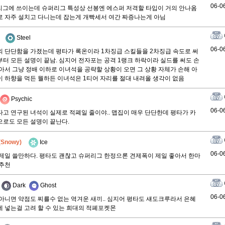
06-0
퍼리그에 쓰이는데 슈퍼리그 특성상 선봉엔 에스퍼 저격할 타입이 거의 안나옴
 자주 설치고 다니는데 잡는게 개빡세서 여간 짜증나는게 아님
Steel
06-0
 단단함을 가졌는데 평타가 록온이라 1차징급 스킬들을 2차징급 속도로 써
터 모든 설명이 끝남. 심지어 전자포는 공격 1랭크 하락이라 실드를 써도 손
아서 그냥 정배 이하로 이녀석을 공략할 상황이 오면 그 상황 자체가 손해 아
 하향을 먹든 뭘하든 이녀석은 1티어 자리를 절대 내려올 생각이 없음
Psychic
06-0
고 연구된 녀석이 실제로 적폐일 줄이야.. 맵집이 매우 단단한데 평타가 카
로도 모든 설명이 끝난다.
(Snowy)
Ice
06-0
제일 쓸만하다. 평타도 괜찮고 슈퍼리그 한정으론 견제폭이 제일 좋아서 한마
 추천
Dark
Ghost
06-0
아니면 약점도 찌를수 없는 역겨운 새끼.. 심지어 평타도 섀도크루라서 은혜
 넣는걸 고려 할 수 있는 희대의 적폐포켓몬