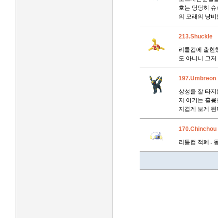
호는 당당히 슈
의 모래의 낭비
213.Shuckle
리틀컵에 출현했
도 아니니 그저
197.Umbreon
상성을 잘 타지
지 이기는 훌륭
지겹게 보게 된
170.Chinchou
리틀컵 적폐..
인벤 공식 미디어 파트너 및 제휴 파트너