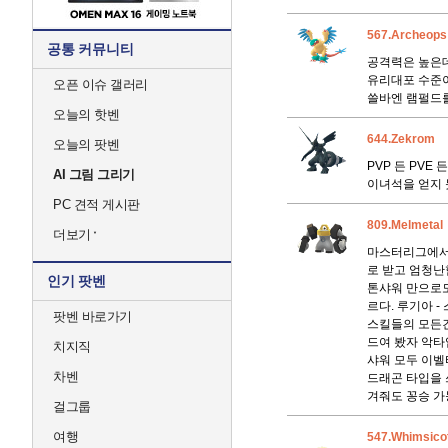
567.Archeops
공통 커뮤니티
공격력은 높은데
유리대포 수준이
오픈 이슈 갤러리
쓸바엔 램펄드
오늘의 핫벤
644.Zekrom
오늘의 팟벤
PVP 든 PVE
AI 그림 그리기
이녀석을 얻지 
PC 견적 게시판
809.Melmetal
더보기
마스터리그에서 
로 받고 엄청난
인기 팟벤
톤샤워 만으로도
르다. 루기아 
팟벤 바로가기
스킬들의 모든건
드여 봤자 악타
치지직
샤워 모두 이벨
차벤
드래곤 타입을 
겨줘도 꽁승 가
걸그룹
여행
547.Whimsico