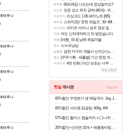
6
60프레임 나오는데 정상일까요?
레퀴엠
모든 성소 위치 공략 (40개) - 귀환한 영혼 도전과제
비스트
예테루나
리싱크드 1.06 패치노트 (8/5)
리싱크드
스위치2판 ‘몬헌 와일즈’, 30~40fps 목표 추정
해외겜
6
아키츠 아키나 성우 정보 및 주요 필모
아스오라
저도 신차계약하고 차 받았습니다
차벤
[여행_국내] 남해 독일마을
여행
스누피냥님
명조
예테루나
섬란 카구라 개발사 신작 [시노비 넥서스] 연내 출시 예정
섭컬겜
6
[무무기획 · 새출발] 기간 한정 의뢰 이벤트
명조
4컷 만화 | 야간 보초는 너무 힘들어
아주프로
새로고침
예테루나
6
핫딜
게시판
더보기+
예테루나
65%할인 우정본가 생 메밀국수, 1kg, 1팩 + 시원한 메밀장, 40g, 6개
6
65%할인 사리원 닭곰탕, 600g, 4팩
57%할인 할리스 캡슐커피 시그니처 블렌드, 5g, 10개입, 10개
20%할인>신라면 10개 + 배홍동비빔면 8개, 1박스
예테루나