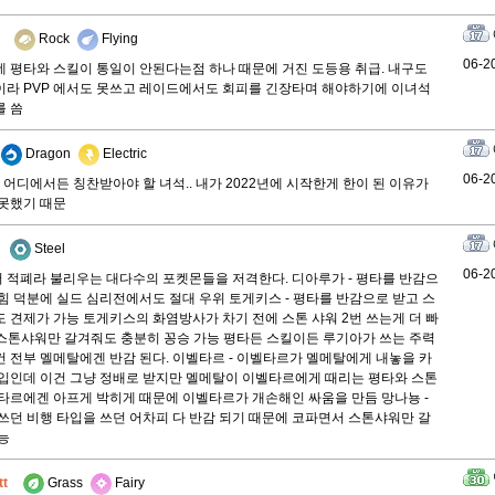
Rock
Flying
06-2
 평타와 스킬이 통일이 안된다는점 하나 때문에 거진 도등용 취급. 내구도
라 PVP 에서도 못쓰고 레이드에서도 회피를 긴장타며 해야하기에 이녀석
를 씀
Dragon
Electric
06-2
 든 어디에서든 칭찬받아야 할 녀석.. 내가 2022년에 시작한게 한이 된 이유가
못했기 때문
Steel
06-2
적폐라 불리우는 대다수의 포켓몬들을 저격한다. 디아루가 - 평타를 반감으
힘 덕분에 실드 심리전에서도 절대 우위 토게키스 - 평타를 반감으로 받고 스
 견제가 가능 토게키스의 화염방사가 차기 전에 스톤 샤워 2번 쓰는게 더 빠
- 스톤샤워만 갈겨줘도 충분히 꽁승 가능 평타든 스킬이든 루기아가 쓰는 주력
 전부 멜메탈에겐 반감 된다. 이벨타르 - 이벨타르가 멜메탈에게 내놓을 카
입인데 이건 그냥 정배로 받지만 멜메탈이 이벨타르에게 때리는 평타와 스톤
타르에겐 아프게 박히게 때문에 이벨타르가 개손해인 싸움을 만듬 망나뇽 -
쓰던 비행 타입을 쓰던 어차피 다 반감 되기 때문에 코파면서 스톤샤워만 갈
능
tt
Grass
Fairy