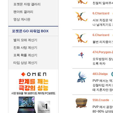
친절히 알려주
포켓몬 자랑 갤러리
팬아트 갤러리
6.Charizard
영상 게시판
서브 차징은 닥
나 날개치기도 
포켓몬 GO 파워업 BOX
6.Charizard
별의 모래 계산기
블번 리자몽이 
진화 사탕 계산기
474.Porygon-
포획 확률 계산기
오두방정이 장난
타입 상성 계산기
도록 하자
483.Dialga
PVP 에서는 
강철타입 까지 
때 지혼자만 정
558.Crustle
PVP 에서 굉
80~90% 상