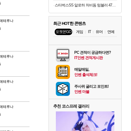
6
스타벅스SS 알로하 처비돔 텀블러 473ml
예테루나
최근 HOT한 콘텐츠
6
포켓몬GO
게임
IT
유머
연예
PC 견적이 궁금하다면?
예테루나
IT인벤 견적게시판
6
매일매일,
인벤 출석체크!
예테루나
주사위 굴리고 포인트!
6
인벤 마블
추천 코스프레 갤러리
예테루나
6