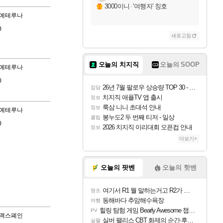
3000이니
·
'여행자' 칭호
예테루나
0
새로고침
오늘의 치지직
오늘의 SOOP
예테루나
0
26년 7월 팔로우 상승량 TOP 30 - 월간 치지직
잡담
치지직 애플TV 앱 출시
정보
룩삼 니니 초대석 안내
정보
예테루나
봉누도2 두 번째 티저 - 일상
클립
0
2026 치지직 이리대회 오픈컵 안내
정보
더보기+
오늘의 팟벤
오늘의 핫벤
여기서 R1 뭘 말하는거고 R2가 뭘말하는걸까요?
명조
동해바다 추암해수욕장
여행
힐링 탐험 게임 Bearly Awesome 챕터 1 트레일러
PV
맥스폐인
실버 팰리스 CBT 화제의 순간·후기 모음
실팰