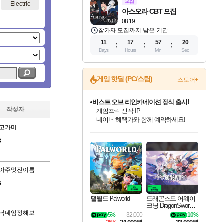
모집
Electric
아스오라 CBT 모집
08.19
참가자 모집까지 남은 기간
11
17
57
19
Days
Hours
Min
Sec
게임 핫딜 (PC/스팀)
스토어+
비스트 오브 리인카네이션 정식 출시!
작성자
게임프릭 신작 IP
네이버 혜택가와 함께 예약하세요!
고가미
인벤게임즈 8월 특별 할인!
드래곤소드: 어웨이크닝 입점!
문명 7 특별 할인!
마블 투혼 파이팅 소울즈 정식출시!
귀무자: 검의 길 예약 판매 중!
커세어 코브 출시 기념 할인!
더 렐릭 퍼스트 가디언 정식 출시
베데스다 40주년 기념 할인 중!
캡콤 프렌차이즈 할인 진행 중!
캡콤 일부 상품 상시 할인
스타워즈 은하계 레이서
로블록스 기프트 카드 공식 입점
인기 퍼블리셔 모음!
스팀으로 만나는 드래곤소드!
조선&고려 DLC 출시 예정
마블 히어로 총 출동&화려한 격투!
10% 할인과
해적'섬'을 발전시키자!
설화x하드코어 액션!
베데스다의 명작들을
몬헌, 바하 등 인기 IP를
몬헌 와일즈 & 드래곤즈 도그마2
인벤게임즈에서 10% 추가 적립
Robux를 가장 안전하고
8
최대 90% 할인가를 만나보세요!
네이버혜택과 함께 만나보세요!
50%할인&추가 적립까지!
네이버 포인트 혜택까지!
이니&베니 혜택까지!
할인&네이버혜택으로 만나보세요!
네이버페이 혜택과 만나보세요!
40주년 프로모션으로 만나보세요!
할인가에 만나보세요!
일부 에디션 상시 할인!
혜택으로 예약 판매 중
편안하게 충전하세요
아주멋진이름
6
팰월드 Palworld
드래곤소드 어웨이
크닝 DragonSword A
wakening
닉네임정해보
5%
32,000
10%