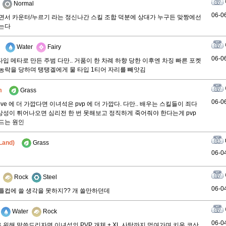
Normal
06-0
면서 카운터/누르기 라는 정신나간 스킬 조합 덕분에 상대가 누구든 맞짱에선
않는다
Water
Fairy
06-0
입 메타로 만든 주범 다만.. 거품이 한 차례 하향 당한 이후엔 차징 빠른 포켓
농락을 당하며 탱탱겔에게 물 타입 1티어 자리를 빼앗김
m
Grass
06-0
e 에 더 가깝다면 이녀석은 pvp 에 더 가깝다. 다만.. 배우는 스킬들이 죄다
성이 튀어나오면 심리전 한 번 못해보고 정직하게 죽어줘야 한다는게 pvp
드는 원인
Land)
Grass
06-0
Rock
Steel
06-0
틀컵에 쓸 생각을 못하지?? 개 쓸만하던데
Water
Rock
06-0
위해 말씀드리자면 이녀석의 PVP 개체 + XL 사탕까지 먹여가며 키운 코산