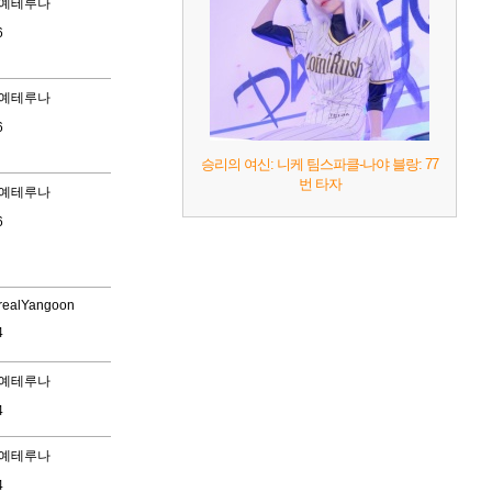
예테루나
6
예테루나
6
승리의 여신: 니케 팀스파클-나야 블랑: 77
번 타자
예테루나
6
realYangoon
4
예테루나
4
예테루나
4