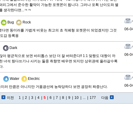
퍼리그에서 준수한 활약이 가능한 포켓몬이 됩니다. 그러나 포획 난이도와 별
를 생각한다면...ㅋㅋ
Bug
Rock
06-0
다면 동미러를 가볍게 비웃는 최고의 초 적폐형 포켓몬이 되었겠지만 그것
 도감 등록용
Dark
06-0
않아 평균적으로 보면 바리톱스 보단 더 잘 버텨준다!! 1:1 맞짱도 대짱이 까
한 녀석 뒀다쓰기나 사키는 둘중 취향껏 배우면 되지만 상위권에 올라갈수록
다.
Water
Electric
06-0
 동미러 만큼은 아니지만 거품광선에 농락당하다 보면 굉장히 짜증난다.
이전
1
|
2
|
3
|
4
|
5
|
6
|
7
|
8
|
9
|
10
|
...
|
177
다음