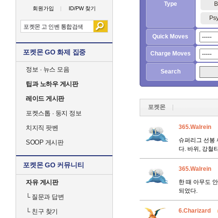
Type
B
회원가입
ID/PW 찾기
Psy
Quick Moves
포켓몬 GO 화제 집중
Charge Moves
정보 · 뉴스 모음
Search
팁과 노하우 게시판
레이드 게시판
포켓몬
포켓스톱 · 둥지 정보
365.Walrein
치지직 팟벤
슈퍼리그 선봉 
SOOP 게시판
다. 바위, 강
포켓몬 GO 커뮤니티
365.Walrein
자유 게시판
한 때 아무도 
되었다.
└
질문과 답변
6.Charizard
└
친구 찾기