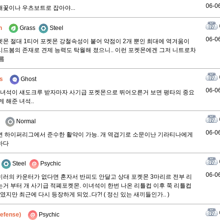
06-0
꽃이나 우츠보트로 잡아야...
n
Grass
Steel
06-0
몬 절대 1티어 포켓몬 강철속성이 붙어 약점이 2개 뿐인 희대에 역겨움이
드봄의 존재로 견제 능력도 탁월해 졌으니.. 이런 포켓몬에겐 그저 니트로차
름
s
Ghost
06-0
 녀석이 섀도크루 받자마자 사기급 포켓몬으로 뛰어오른거 보면 평타의 중요
 해준 녀석..
Normal
06-0
 하이퍼리그에서 준수한 활약이 가능. 개 역겹기로 소문이난 기라티나에게
하다
Steel
Psychic
06-0
러의 카운터가 없다면 혼자서 반피도 안달고 상대 포켓몬 3마리르 전부 리
거 부터 개 사기급 적폐포켓몬. 이녀석이 한번 나온 리틀컵 이후 쭉 리틀컵
였지만 최근에 다시 등장하게 되었..다?! ( 정신 있는 새끼들인가.. )
efense)
Psychic