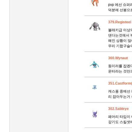
pvp 에선 슈
덕분에 선봉으로
379.Registeel
블래키급 이상의
댄다는것에서 부
해인 상황이 많
무리 기합구슬이
360.Wynaut
동미러를 잡겠다
운터라는 것만으
351.Castform
캐스퐁 중에선 
리 잡아두는거
302.Sableye
페어리 타입이 
갚기도 스킬셋에