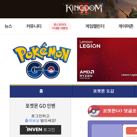
로스트아크
뉴스
커뮤니티
게임캘린더
게이머존
기대평 이벤트
홈
포켓몬 도감
포켓몬 GO 인벤
댓글모
포켓몬GO
로그인하고
출석보상
받으세요!
로그인
A