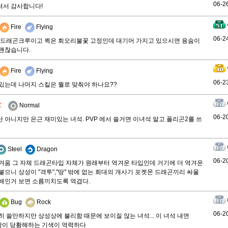
06-2
셔서 감사합니다!
Fire
Flying
06-2
 드래곤크루이고 퀵은 회오리불꽃 고정인데 대기머 가지고 있으시면 용숨이
괜찮습니다.
Fire
Flying
06-2
있는데 나머지 스킬은 뭘로 맞춰야 하나요??
Z
Normal
06-2
 아니지만 은근 재미있는 녀석. PVP 에서 쓸거면 이녀석 말고 폴리곤2를 쓰
Steel
Dragon
06-2
역겨움 그 자체 드래곤타입 자체가 원래부터 역겨운 타입인데 거기에 더 역겨운
붙으니 상성이 "격투","땅" 밖에 없는 희대의 개사기 포켓몬 드래곤끼리 싸울
배인거 보면 소름끼치도록 역겹다.
Bug
Rock
06-2
장히 쓸만하지만 상성상에 불리함 때문에 보이질 않는 녀석... 이 녀석 내면
대방이 당황해하는 기색이 역력하다