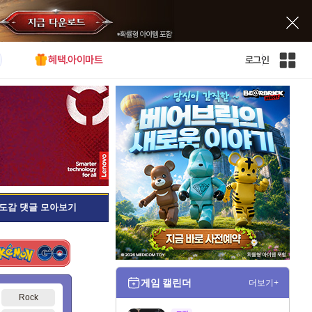
혜택.아이마트
로그인
인
벤
전
체
사
이
트
맵
도감 댓글 모아보기
게임 캘린더
더보기+
Rock