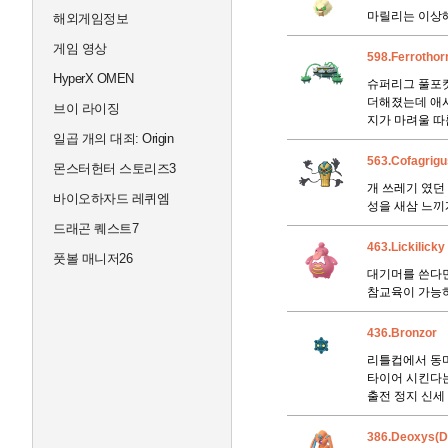
마릴리는 이상해
해외게임정보
게임 영상
598.Ferrothor
HyperX OMEN
슈퍼리그 풀포켓
더해졌는데 애시
브이 라이징
지가 마려울 따
일곱 개의 대죄: Origin
563.Cofagrigu
몬스터헌터 스토리즈3
개 쓰레기 였던
바이오하자드 레퀴엠
성을 새삼 느끼게
드래곤 퀘스트7
463.Lickilicky
풋볼 매니저26
대기머를 쓴다면
참교육이 가능
436.Bronzor
리틀컵에서 동미
타이어 시킨다는
출전 정지 신세 
386.Deoxys(D