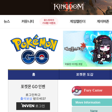
로스트아크
뉴스
커뮤니티
게임캘린더
게이머존
기대평 이벤트
홈
포켓몬 도감
포켓몬 GO 인벤
Fury Cutter
로그인하고
출석보상
받으세요!
Move Information
로그인
Name