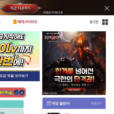
혜택.아이마트
로그인
인
벤
전
체
사
이
트
맵
도감 댓글 모아보기
게임 캘린더
더보기+
ype