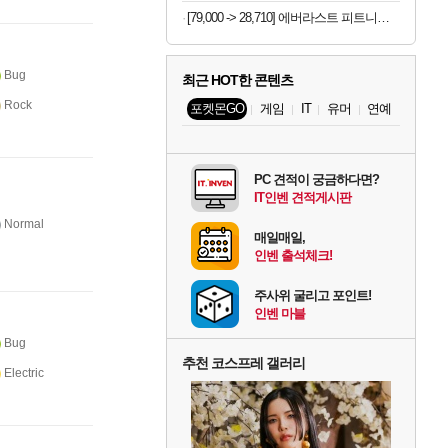
[79,000 -> 28,710] 에버라스트 피트니스 운동화 230mm
Bug
최근 HOT한 콘텐츠
Rock
포켓몬GO
게임
IT
유머
연예
PC 견적이 궁금하다면?
IT인벤 견적게시판
Normal
매일매일,
인벤 출석체크!
주사위 굴리고 포인트!
인벤 마블
Bug
추천 코스프레 갤러리
Electric