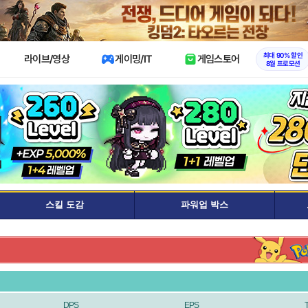
X
최대 90% 할인
라이브/영상
게이밍/IT
게임스토어
8월 프로모션
스킬 도감
파워업 박스
DPS
EPS
T