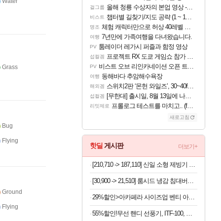
Water
올해 청룡 수상자의 본업 영상 - 스테이씨 윤
걸그룹
챕터별 길찾기/지도 공략 (1 ~ 12장)
비스트
체험 캐릭터만으로 허상 40레벨 하이와티아 5분 컷!｜에이메스·린네·모니에 명함
명조
7년만에 가족여행을 다녀왔습니다.
여행
툼레이더 레가시 퍼즐과 함정 영상
PV
프로젝트 RX 도쿄 게임쇼 참가 결정
섭컬겜
비스트 오브 리인카네이션 오픈 트레일러
Grass
PV
동해바다 추암해수욕장
여행
스위치2판 ‘몬헌 와일즈’, 30~40fps 목표 추정
해외겜
[무한대] 출시일, 8월 13일에 나오나
섭컬겜
프롤로그 테스트를 마치고.. (feat. 리아)
리밋제로
새로고침
Bug
Flying
핫딜
게시판
더보기+
[210,710 -> 187,110] 신일 소형 제빙기 본품
[30,900 -> 21,510] 룸시드 냉감 침대버커 Q사이즈
Ground
29%할인>아카페라 사이즈업 벤티 아메리카노, 600ml, 24개
Flying
55%할인!무선 핸디 선풍기, ITF-100, 화이트, 1개