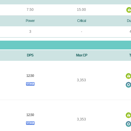
7.50
15.00
Power
Critical
Du
3
-
DPS
Max CP
T
12.50
3,353
12.50
3,353