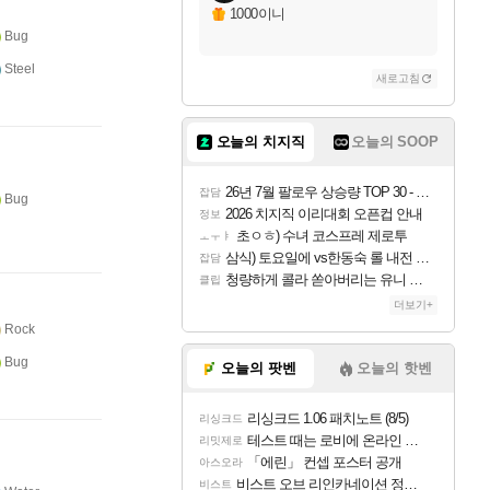
1000이니
Bug
Steel
새로고침
오늘의 치지직
오늘의 SOOP
26년 7월 팔로우 상승량 TOP 30 - 월간 치지직
잡담
Bug
2026 치지직 이리대회 오픈컵 안내
정보
초ㅇㅎ) 수녀 코스프레 제로투
ㅗㅜㅑ
삼식) 토요일에 vs한동숙 롤 내전 예정
잡담
청량하게 콜라 쏟아버리는 유니 ㅋㅋㅋ
클립
더보기+
Rock
Bug
오늘의 팟벤
오늘의 핫벤
리싱크드 1.06 패치노트 (8/5)
리싱크드
테스트 때는 로비에 온라인 기능이 있는데
리밋제로
「에린」 컨셉 포스터 공개
아스오라
비스트 오브 리인카네이션 정보/공략글 모음
비스트