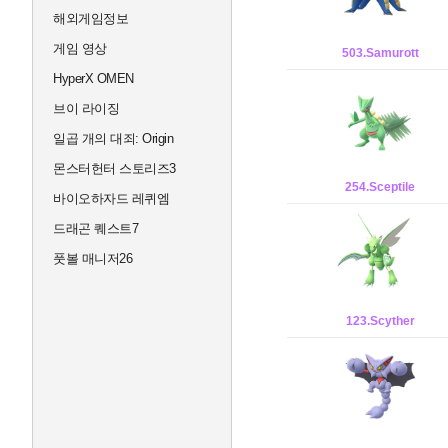
해외게임정보
게임 영상
503.Samurott
HyperX OMEN
브이 라이징
일곱 개의 대죄: Origin
몬스터헌터 스토리즈3
254.Sceptile
바이오하자드 레퀴엠
드래곤 퀘스트7
풋볼 매니저26
123.Scyther