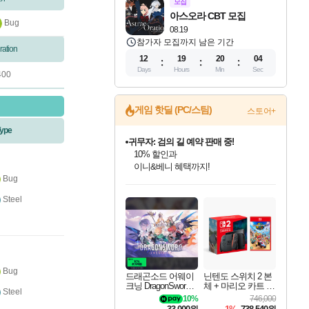
모집
아스오라 CBT 모집
Bug
08.19
참가자 모집까지 남은 기간
ration
12
19
20
03
Days
Hours
Min
Sec
400
게임 핫딜 (PC/스팀)
스토어+
ype
귀무자: 검의 길 예약 판매 중!
10% 할인과
이니&베니 혜택까지!
Bug
인벤게임즈 8월 특별 할인!
드래곤소드: 어웨이크닝 입점!
문명 7 특별 할인!
비스트 오브 리인카네이션 정식 출시!
커세어 코브 출시 기념 할인!
더 렐릭 퍼스트 가디언 정식 출시
베데스다 40주년 기념 할인 중!
마블 투혼 파이팅 소울즈 예약 판매 중!
캡콤 프렌차이즈 할인 진행 중!
캡콤 일부 상품 상시 할인
스타워즈 은하계 레이서
로블록스 기프트 카드 공식 입점
인기 퍼블리셔 모음!
스팀으로 만나는 드래곤소드!
조선&고려 DLC 출시 예정
게임프릭 신작 IP
해적'섬'을 발전시키자!
설화x하드코어 액션!
베데스다의 명작들을
마블 히어로 총 출동&화려한 격투!
몬헌, 바하 등 인기 IP를
몬헌 와일즈 & 드래곤즈 도그마2
인벤게임즈에서 10% 추가 적립
Robux를 가장 안전하고
Steel
최대 90% 할인가를 만나보세요!
네이버혜택과 함께 만나보세요!
50%할인&추가 적립까지!
네이버 혜택가와 함께 예약하세요!
할인&네이버혜택으로 만나보세요!
네이버페이 혜택과 만나보세요!
40주년 프로모션으로 만나보세요!
네이버 포인트 혜택까지!
할인가에 만나보세요!
일부 에디션 상시 할인!
혜택으로 예약 판매 중
편안하게 충전하세요
Bug
드래곤소드 어웨이
닌텐도 스위치 2 본
크닝 DragonSword A
체 + 마리오 카트 월
Steel
wakening
드
10%
746,000