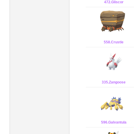
472.Gliscor
558.Crustle
335.Zangoose
596.Galvantula