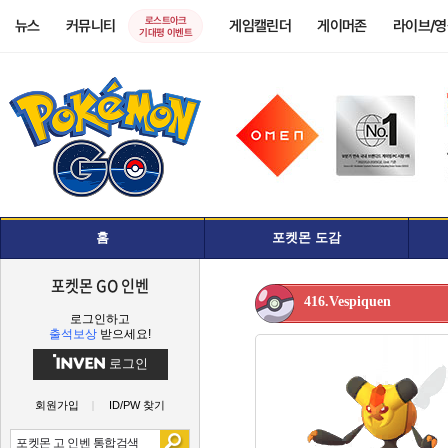
로스트아크
뉴스
커뮤니티
게임캘린더
게이머존
라이브/
기대평 이벤트
홈
포켓몬 도감
포켓몬 GO 인벤
416.Vespiquen
로그인하고
출석보상
받으세요!
로그인
회원가입
ID/PW 찾기