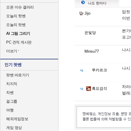
나도 한마디
오픈 이슈 갤러리
암컷
Jijo
오늘의 핫벤
이번
오늘의 팟벤
본가
은빛당
AI 그림 그리기
포고
PC 견적 게시판
나시
더보기
Minsu77
인기 팟벤
나시
루카르크
팟벤 바로가기
치지직
차라
흑요검각
차벤
벌래
걸그룹
여행
해외게임정보
게임 영상