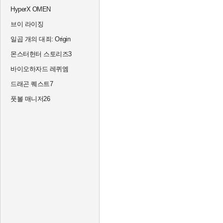
HyperX OMEN
브이 라이징
일곱 개의 대죄: Origin
몬스터헌터 스토리즈3
바이오하자드 레퀴엠
드래곤 퀘스트7
풋볼 매니저26