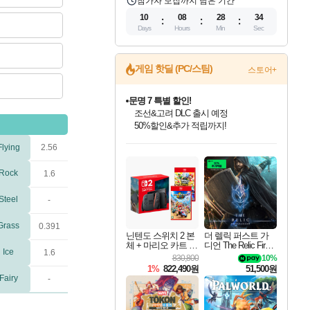
참가자 모집까지 남은 기간
10
08
28
33
Days
Hours
Min
Sec
문명 7 특별 할인!
게임 핫딜 (PC/스팀)
스토어+
조선&고려 DLC 출시 예정
50%할인&추가 적립까지!
마블 투혼 파이팅 소울즈 정식출시!
마블 히어로 총 출동&화려한 격투!
네이버 포인트 혜택까지!
인벤게임즈 8월 특별 할인!
드래곤소드: 어웨이크닝 입점!
귀무자: 검의 길 예약 판매 중!
비스트 오브 리인카네이션 정식 출시!
커세어 코브 출시 기념 할인!
더 렐릭 퍼스트 가디언 정식 출시
베데스다 40주년 기념 할인 중!
캡콤 프렌차이즈 할인 진행 중!
캡콤 일부 상품 상시 할인
스타워즈 은하계 레이서
로블록스 기프트 카드 공식 입점
Flying
2.56
인기 퍼블리셔 모음!
스팀으로 만나는 드래곤소드!
10% 할인과
게임프릭 신작 IP
해적'섬'을 발전시키자!
설화x하드코어 액션!
베데스다의 명작들을
몬헌, 바하 등 인기 IP를
몬헌 와일즈 & 드래곤즈 도그마2
인벤게임즈에서 10% 추가 적립
Robux를 가장 안전하고
최대 90% 할인가를 만나보세요!
네이버혜택과 함께 만나보세요!
이니&베니 혜택까지!
네이버 혜택가와 함께 예약하세요!
할인&네이버혜택으로 만나보세요!
네이버페이 혜택과 만나보세요!
40주년 프로모션으로 만나보세요!
할인가에 만나보세요!
일부 에디션 상시 할인!
혜택으로 예약 판매 중
편안하게 충전하세요
Rock
1.6
Steel
-
Grass
0.391
닌텐도 스위치 2 본
더 렐릭 퍼스트 가
체 + 마리오 카트 월
디언 The Relic First
Ice
1.6
드 + 슈퍼 마리오 파
Guardian
830,800
10%
티 잼버리 닌텐도
1%
822,490원
51,500원
스위치 2 에디션 +
Fairy
-
잼버리 TV 번들