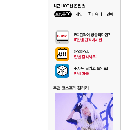
최근 HOT한 콘텐츠
포켓몬GO
게임
IT
유머
연예
PC 견적이 궁금하다면?
IT인벤 견적게시판
매일매일,
인벤 출석체크!
주사위 굴리고 포인트!
인벤 마블
추천 코스프레 갤러리