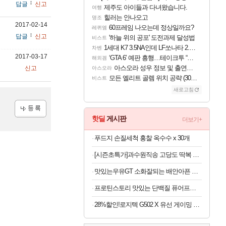
답글
신고
제주도 아이들과 다녀왔습니다.
여행
힐러는 안나오고
명조
2017-02-14
60프레임 나오는데 정상일까요?
레퀴엠
답글
신고
'하늘 위의 공포' 도전과제 달성법
비스트
1세대 K7 3.5NA인데 LF쏘나타 2.0NA 기변하면 유류비 절약이 얼마나 될까요..?
차벤
2017-03-17
‘GTA 6’ 예판 흥행…테이크투 “내부 예상 크게 넘어”
해외겜
아스오라 성우 정보 및 출연작 모음
신고
아스오라
모든 엘리트 골렘 위치 공략 (30개) - 방랑 결투가
비스트
새로고침
핫딜
게시판
더보기+
등록
푸드지 손질세척 홍찰 옥수수 x 30개
[시즌초특가]과수원직송 고당도 딱복 차돌복숭아, 1박스, 2kg (9-10과)
맛있는우유GT 소화잘되는 배안아픈 저지방우유 180ml x 48개
프로틴스토리 맛있는 단백질 퓨어프로틴7 3kg
28%할인!로지텍 G502 X 유선 게이밍 마우스 블랙