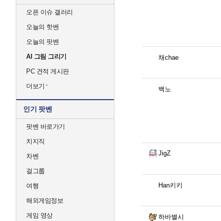
오픈 이슈 갤러리
오늘의 핫벤
오늘의 팟벤
AI 그림 그리기
채chae
PC 견적 게시판
더보기
백노
인기 팟벤
팟벤 바로가기
치지직
JigZ
차벤
걸그룹
Han키키
여행
해외게임정보
게임 영상
하바별시