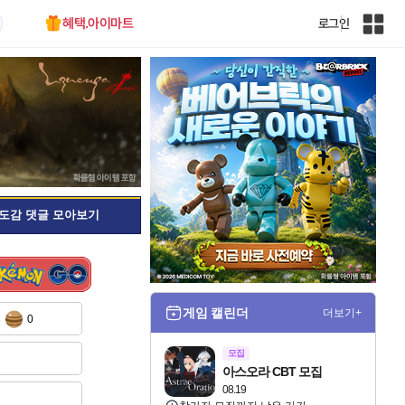
혜택.아이마트
로그인
인
벤
전
체
사
이
트
맵
도감 댓글 모아보기
게임 캘린더
더보기+
0
모집
아스오라 CBT 모집
08.19