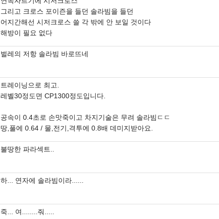
연속자르기에 시저크로스
그리고 크로스 포이즌을 들던 솔라빔을 들던
어지간해선 시저크로스 쓸 각 밖에 안 보일 것이다
해방이 필요 없다
벌레의 저항 솔라빔 바로뜨네
트레이닝으로 최고.
레벨30정도면 CP1300정도입니다.
공속이 0.4초로 손맛죽이고 차지기술은 무려 솔라빔ㄷㄷ
땅,풀에 0.64 / 물,전기,격투에 0.8배 데미지받아요.
불땅한 파라섹트..
하... 연자에 솔라빔이라......
죽... 여........줘.....