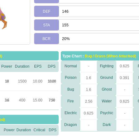
DEF
146
STA
155
BCR
20%
d)
Type Chart :
Bug / Grass (When Attacked)
Normal
-
Fighting
0.625
Power
Duration
EPS
DPS
Poison
Ground
1.6
0.391
18
1500
10.00
10.00
Bug
Ghost
1.6
-
3.6
400
15.00
7.50
Fire
Water
2.56
0.625
Electric
Psychic
0.625
-
ed)
Dragon
Dark
-
-
Power
Duration
Critical
DPS