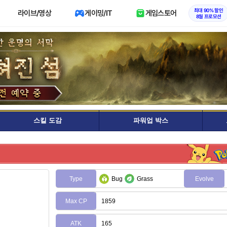
최대 90% 할인
라이브/영상
게이밍/IT
게임스토어
8월 프로모션
스킬 도감
파워업 박스
Type
Bug
Grass
Evolve
Max CP
1859
ATK
165