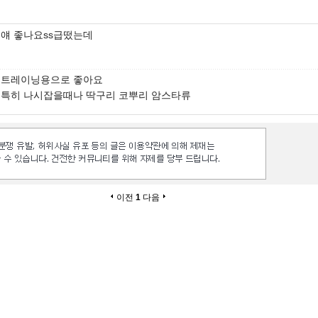
얘 좋나요ss급떴는데
트레이닝용으로 좋아요
특히 나시잡을때나 딱구리 코뿌리 암스타류
이전
1
다음