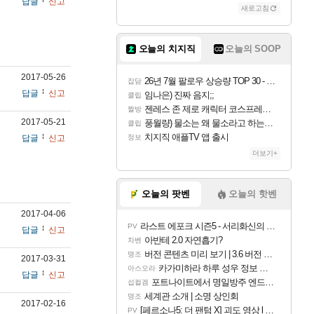
답글
신고
새로고침
오늘의 치지직
오늘의 SOOP
2017-05-26
26년 7월 팔로우 상승량 TOP 30 - 월간 치지직
잡담
답글
신고
임나은) 진짜 음지;;
클립
젠레스 존 제로 캐릭터 코스프레한 꽁주
짤방
2017-05-21
풍월량) 물소는 왜 물소라고 하는거야? 아! 그만 ㅋㅋ 알았어 ㅋㅋ
클립
치지직 애플TV 앱 출시
답글
신고
정보
더보기+
오늘의 팟벤
오늘의 핫벤
2017-04-06
라스트 에포크 시즌5 - 서리화신의 분노 티저
PV
답글
신고
아반테 2.0 자연흡기?
차벤
버전 콘텐츠 미리 보기 | 3.6 버전 「신기루 속 등불 그림자, 속세에 깃든 검의 결심」이 8월 20일에 업데이트됩니다!
명조
2017-03-31
카가미하라 하루 성우 정보 및 주요 필모
아스오라
답글
신고
포트나이트에서 명일방주 엔드필드 [펠리카] 판매 예정
섭컬겜
세계관 소개 | 소명 상인회
명조
2017-02-16
[페르소나5: 더 팬텀 X] 괴도 영상 l 타카마키 안·댄싱 스타
PV