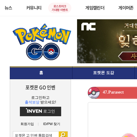
로스트아크
뉴스
커뮤니티
게임캘린더
게이머존
기대평 이벤트
홈
포켓몬 도감
포켓몬 GO 인벤
47.Parasect
로그인하고
출석보상
받으세요!
로그인
회원가입
ID/PW 찾기