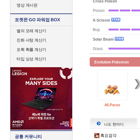
Cross Poison
영상 게시판
Poison
포켓몬 GO 파워업 BOX
X-Scissor
Bug
별의 모래 계산기
Solar Beam
진화 사탕 계산기
Grass
포획 확률 계산기
타입 상성 계산기
Evolution Pokemon
46.Paras
나도 한마디
흑요검각
공통 커뮤니티