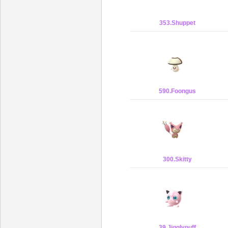
353.Shuppet
590.Foongus
300.Skitty
39.Jigglypuff