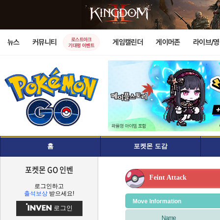
로스트아크
뉴스
커뮤니티
게임캘린더
게이머존
라이브/
기대평 이벤트
홈
포켓몬 도감
포켓몬 GO 인벤
Feint Attack
로그인하고
출석보상
받으세요!
Move Information
로그인
Name