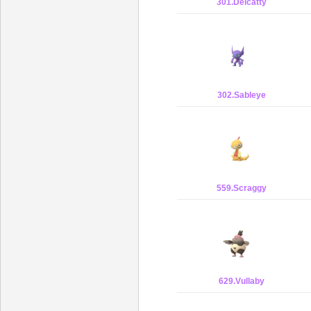
301.Delcatty
302.Sableye
559.Scraggy
629.Vullaby