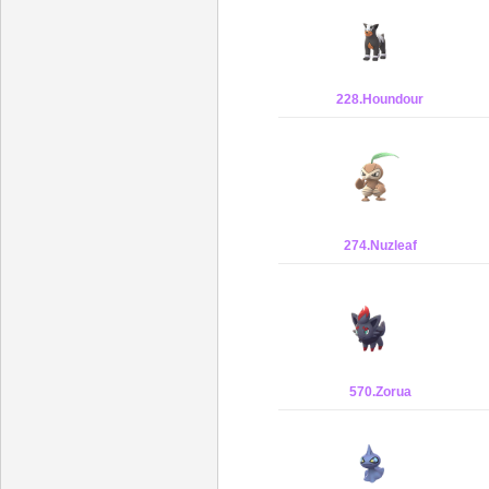
228.Houndour
274.Nuzleaf
570.Zorua