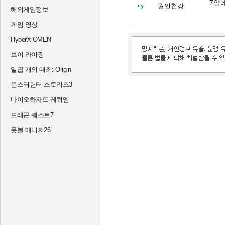
7알
월인천강
해외게임정보
게임 영상
HyperX OMEN
브이 라이징
일곱 개의 대죄: Origin
몬스터헌터 스토리즈3
바이오하자드 레퀴엠
드래곤 퀘스트7
풋볼 매니저26