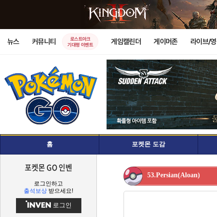
로스트아크
뉴스
커뮤니티
게임캘린더
게이머존
라이브/
기대평 이벤트
홈
포켓몬 도감
포켓몬 GO 인벤
53.Persian(Aloan)
로그인하고
출석보상
받으세요!
로그인