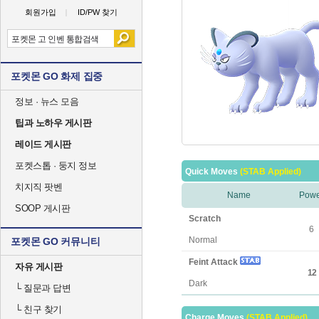
회원가입
ID/PW 찾기
포켓몬 GO 화제 집중
정보 · 뉴스 모음
팁과 노하우 게시판
레이드 게시판
포켓스톱 · 둥지 정보
Quick Moves
(STAB Applied)
치지직 팟벤
Name
Powe
SOOP 게시판
Scratch
6
Normal
포켓몬 GO 커뮤니티
Feint Attack
자유 게시판
12
Dark
└
질문과 답변
└
친구 찾기
Charge Moves
(STAB Applied)