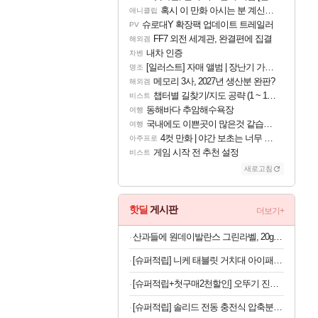
혹시 이 만화 아시는 분 계신가요
애니클립
슈로대Y 확장팩 업데이트 트레일러
PV
FF7 외전 세계관, 완결편에 집결
해외겜
내차 인증
차벤
[일러스트] 자매 앨범 | 장난기 가득한 오후의 공원 (리메이크판)
명조
메모리 3사, 2027년 생산분 완판?
해외겜
챕터별 길찾기/지도 공략 (1 ~ 12장)
비스트
동해바다 추암해수욕장
여행
국내에도 이쁜곳이 많은것 같습니다
여행
4컷 만화 | 야간 보초는 너무 힘들어
아주프로
게임 시작 전 추천 설정
비스트
새로고침
핫딜
게시판
더보기+
산과들에 원데이발란스 그린라벨, 20g, 100봉
[슈퍼적립] 니케 태블릿 거치대 아이패드 거치대 침대 갤럭시탭 패드 The Comfy
[슈퍼적립+첫구매2천할인] 오뚜기 진짬뽕 130g, 16개
[슈퍼적립] 솔리드 전동 충전식 압축분무기 세차폼건 자동 농약 무선 충전 2L SOL-EP15