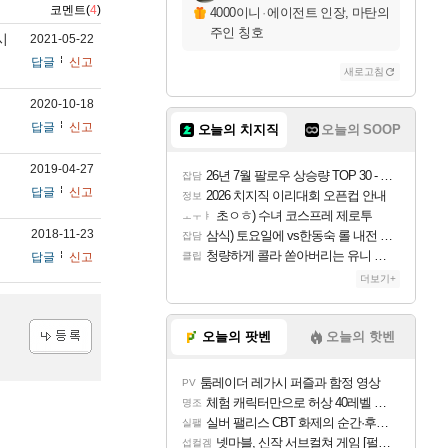
코멘트(
4
)
4000이니
·
에이전트 인장, 마탄의
주인 칭호
시
2021-05-22
답글
신고
새로고침
2020-10-18
답글
신고
오늘의 치지직
오늘의 SOOP
2019-04-27
26년 7월 팔로우 상승량 TOP 30 - 월간 치지직
잡담
답글
신고
2026 치지직 이리대회 오픈컵 안내
정보
초ㅇㅎ) 수녀 코스프레 제로투
ㅗㅜㅑ
2018-11-23
삼식) 토요일에 vs한동숙 롤 내전 예정
잡담
청량하게 콜라 쏟아버리는 유니 ㅋㅋㅋ
답글
신고
클립
더보기+
오늘의 팟벤
오늘의 핫벤
등록
툼레이더 레가시 퍼즐과 함정 영상
PV
체험 캐릭터만으로 허상 40레벨 하이와티아 5분 컷!｜에이메스·린네·모니에 명함
명조
실버 팰리스 CBT 화제의 순간·후기 모음
실팰
넷마블, 신작 서브컬쳐 게임 [펄 인 블루] 티저 사이트 오픈
섭컬겜