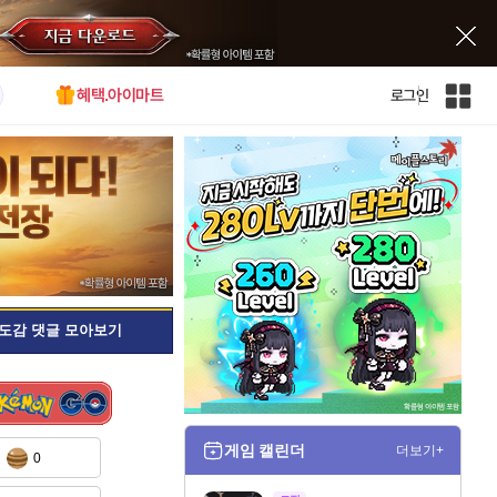
혜택.아이마트
로그인
인
벤
전
체
사
이
트
맵
도감 댓글 모아보기
게임 캘린더
더보기+
0