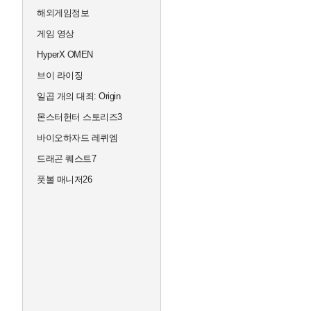
해외게임정보
게임 영상
HyperX OMEN
브이 라이징
일곱 개의 대죄: Origin
몬스터헌터 스토리즈3
바이오하자드 레퀴엠
드래곤 퀘스트7
풋볼 매니저26