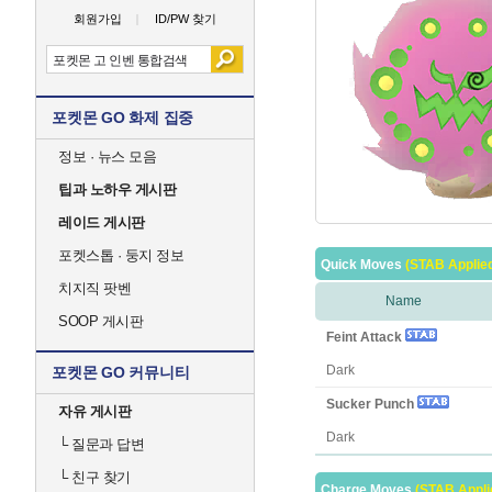
회원가입
ID/PW 찾기
포켓몬 GO 화제 집중
정보 · 뉴스 모음
팁과 노하우 게시판
레이드 게시판
포켓스톱 · 둥지 정보
Quick Moves
(STAB Applie
치지직 팟벤
Name
SOOP 게시판
Feint Attack
Dark
포켓몬 GO 커뮤니티
Sucker Punch
자유 게시판
Dark
└
질문과 답변
└
친구 찾기
Charge Moves
(STAB Appli