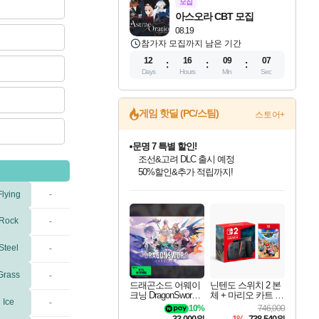
모집
아스오라 CBT 모집
08.19
참가자 모집까지 남은 기간
12
16
09
06
Days
Hours
Min
Sec
게임 핫딜 (PC/스팀)
스토어+
문명 7 특별 할인!
조선&고려 DLC 출시 예정
50%할인&추가 적립까지!
인벤게임즈 8월 특별 할인!
드래곤소드: 어웨이크닝 입점!
귀무자: 검의 길 예약 판매 중!
비스트 오브 리인카네이션 정식 출시!
커세어 코브 출시 기념 할인!
더 렐릭 퍼스트 가디언 정식 출시
베데스다 40주년 기념 할인 중!
마블 투혼 파이팅 소울즈 예약 판매 중!
캡콤 프렌차이즈 할인 진행 중!
캡콤 일부 상품 상시 할인
스타워즈 은하계 레이서
로블록스 기프트 카드 공식 입점
Flying
-
인기 퍼블리셔 모음!
스팀으로 만나는 드래곤소드!
10% 할인과
게임프릭 신작 IP
해적'섬'을 발전시키자!
설화x하드코어 액션!
베데스다의 명작들을
마블 히어로 총 출동&화려한 격투!
몬헌, 바하 등 인기 IP를
몬헌 와일즈 & 드래곤즈 도그마2
인벤게임즈에서 10% 추가 적립
Robux를 가장 안전하고
최대 90% 할인가를 만나보세요!
네이버혜택과 함께 만나보세요!
이니&베니 혜택까지!
네이버 혜택가와 함께 예약하세요!
할인&네이버혜택으로 만나보세요!
네이버페이 혜택과 만나보세요!
40주년 프로모션으로 만나보세요!
네이버 포인트 혜택까지!
할인가에 만나보세요!
일부 에디션 상시 할인!
혜택으로 예약 판매 중
편안하게 충전하세요
Rock
-
Steel
-
Grass
-
드래곤소드 어웨이
닌텐도 스위치 2 본
크닝 DragonSword A
체 + 마리오 카트 월
Ice
-
wakening
드
10%
746,000