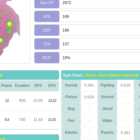
Max CP
2072
ATK
169
DEF
199
STA
137
BCR
10%
d)
Type Chart :
Ghost / Dark (When Attacked)
Normal
0.391
Fighting
0.625
Power
Duration
EPS
DPS
Poison
Ground
0.625
-
12
900
10.00
12.22
Bug
Ghost
-
-
8.4
700
11.43
11.43
Fire
Water
-
-
Electric
Psychic
-
0.391
ed)