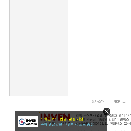
인벤 공식 미디어 파트너 및 제휴 파트너
회사소개
비즈니스
명칭:
주식회사 인벤
| 등록번호: 경기 아515
드래곤소드 '압긍' 달성 기념
발행인: 박규상 | 편집인: 강민우 |
발행소:
발행연월일: 2004 11. 11 |
전화번호: 02 - 6393
축하 댓글달면 10 명에게 코드 증정