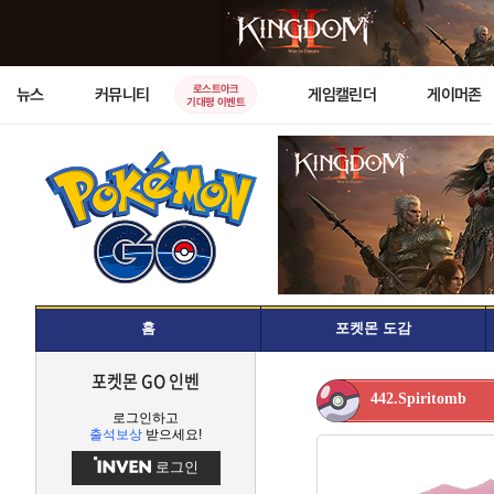
로스트아크
뉴스
커뮤니티
게임캘린더
게이머존
기대평 이벤트
홈
포켓몬 도감
포켓몬 GO 인벤
442.Spiritomb
로그인하고
출석보상
받으세요!
로그인