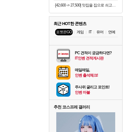
[42,600 -> 27,500] 맛집을 집으로 쇠고기 샤브샤브 밀키트 1.2kg
최근 HOT한 콘텐츠
포켓몬GO
게임
IT
유머
연예
PC 견적이 궁금하다면?
IT인벤 견적게시판
매일매일,
인벤 출석체크!
주사위 굴리고 포인트!
인벤 마블
추천 코스프레 갤러리