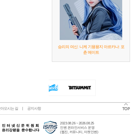
승리의 여신: 니케 기묭묭지 아르카나: 포
츈 메이트
아오시는 길
공지사항
2023.08.26 ~ 2026.08.25
인벤 온라인서비스 운영
(웹진, 커뮤니티, 마켓인벤)