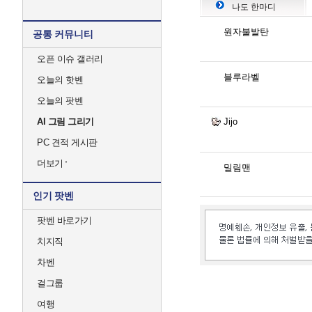
나도 한마디
원자불발탄
공통 커뮤니티
오픈 이슈 갤러리
블루라벨
오늘의 핫벤
오늘의 팟벤
AI 그림 그리기
Jijo
PC 견적 게시판
더보기
밀림맨
인기 팟벤
팟벤 바로가기
치지직
차벤
걸그룹
여행