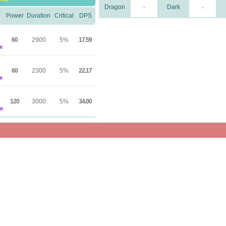
Dragon
Dark
-
-
Power
Duration
Critical
DPS
60
2900
5%
17.59
60
2300
5%
22.17
120
3000
5%
34.00