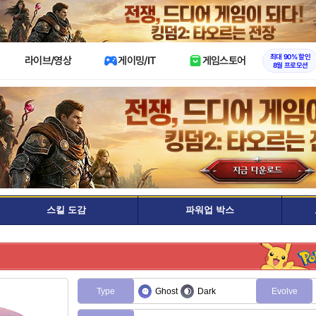
X
최대 90% 할인
라이브/영상
게이밍/IT
게임스토어
8월 프로모션
스킬 도감
파워업 박스
Type
Ghost
Dark
Evolve