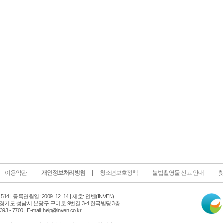
이용약관
개인정보처리방침
청소년보호정책
불법촬영물 신고 안내
찾
인
14 |
등록연월일: 2009. 12. 14 | 제호: 인벤
(INVEN)
터
 경기도 성남시 분당구 구미로 9번길 3-4 한국빌딩 3층
넷
 - 7700 | E-mail: help@inven.co.kr
신