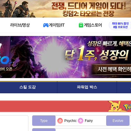
X
최대 90% 할인
라이브/영상
게이밍/IT
게임스토어
8월 프로모션
스킬 도감
파워업 박스
Type
Psychic
Fairy
Evolve