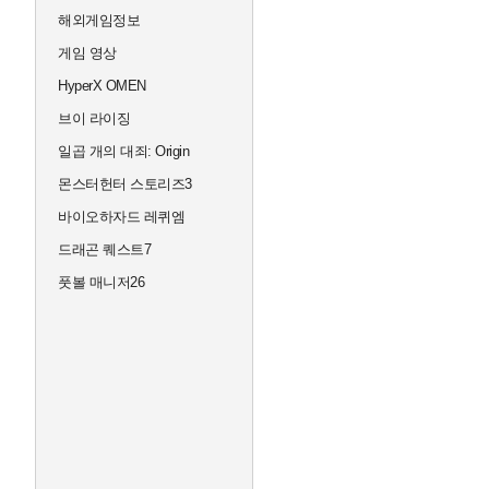
해외게임정보
게임 영상
HyperX OMEN
브이 라이징
일곱 개의 대죄: Origin
몬스터헌터 스토리즈3
바이오하자드 레퀴엠
드래곤 퀘스트7
풋볼 매니저26