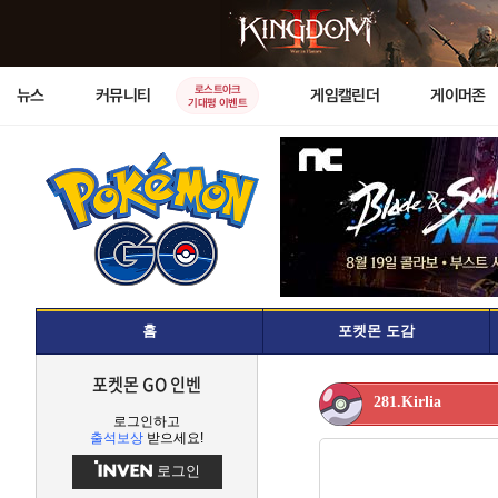
로스트아크
뉴스
커뮤니티
게임캘린더
게이머존
기대평 이벤트
홈
포켓몬 도감
포켓몬 GO 인벤
281.Kirlia
로그인하고
출석보상
받으세요!
로그인