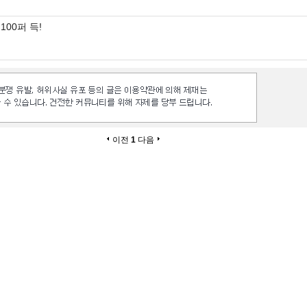
100퍼 득!
이전
1
다음