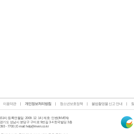
이용약관
개인정보처리방침
청소년보호정책
불법촬영물 신고 안내
찾
인
14 |
등록연월일: 2009. 12. 14 | 제호: 인벤
(INVEN)
터
 경기도 성남시 분당구 구미로 9번길 3-4 한국빌딩 3층
넷
 - 7700 | E-mail: help@inven.co.kr
신