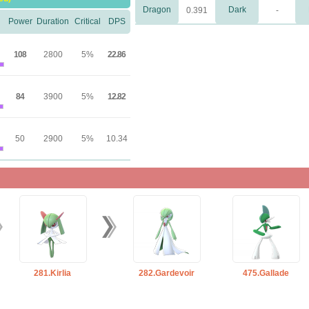
Dragon
Dark
0.391
-
Power
Duration
Critical
DPS
108
2800
5%
22.86
84
3900
5%
12.82
50
2900
5%
10.34
281.Kirlia
282.Gardevoir
475.Gallade