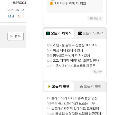
코멘트(
1
)
3000이니
·
'여행자' 칭호
2021-07-23
답글
신고
새로고침
오늘의 치지직
오늘의 SOOP
등록
26년 7월 팔로우 상승량 TOP 30 - 월간 치지직
잡담
룩삼 니니 초대석 안내
정보
봉누도2 두 번째 티저 - 일상
클립
2026 치지직 이리대회 오픈컵 안내
정보
초ㅇㅎ) 수녀 코스프레 제로투
ㅗㅜㅑ
더보기+
오늘의 팟벤
오늘의 핫벤
툼레이더 레가시 퍼즐과 함정 영상
PV
4컷 만화 | 야간 보초는 너무 힘들어
아주프로
슈로대Y 확장팩 업데이트 트레일러
PV
레벨업 능력치와 스킬의 상관관계
비스트