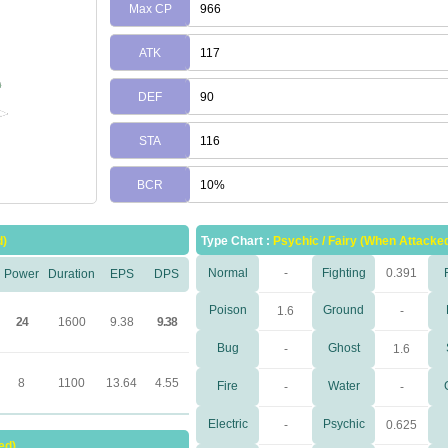
Max CP
966
ATK
117
DEF
90
STA
116
BCR
10%
d)
Type Chart :
Psychic / Fairy (When Attacke
Normal
-
Fighting
0.391
Power
Duration
EPS
DPS
Poison
Ground
1.6
-
24
1600
9.38
9.38
Bug
Ghost
-
1.6
8
1100
13.64
4.55
Fire
Water
-
-
Electric
Psychic
-
0.625
ed)