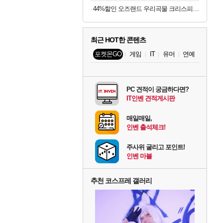
44%할인 오즈랜드 우리곡물 크리스피롤 23곡, 660g, 1박스
최근 HOT한 콘텐츠
포켓몬GO
게임
IT
유머
연예
PC 견적이 궁금하다면?
IT인벤 견적게시판
매일매일,
인벤 출석체크!
주사위 굴리고 포인트!
인벤 마블
추천 코스프레 갤러리