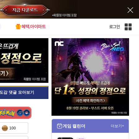
혜택.아이마트
로그인
인
벤
전
체
사
이
트
맵
도감 댓글 모아보기
게임 캘린더
더보기+
100