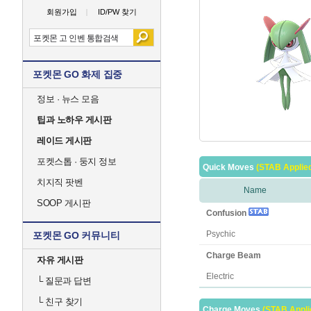
회원가입
ID/PW 찾기
포켓몬 GO 화제 집중
정보 · 뉴스 모음
팁과 노하우 게시판
레이드 게시판
포켓스톱 · 둥지 정보
Quick Moves
(STAB Applie
치지직 팟벤
Name
SOOP 게시판
Confusion
Psychic
포켓몬 GO 커뮤니티
Charge Beam
자유 게시판
Electric
└
질문과 답변
└
친구 찾기
Charge Moves
(STAB Appli