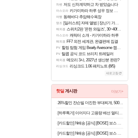
저도 신차계약하고 차 받았습니다
차벤
카가미하라 하루 성우 정보 및 주요 필모
아스오라
동해바다 추암해수욕장
여행
[일러스트] 자매 앨범 | 장난기 가득한 오후의 공원 (리메이크판)
명조
스위치2판 ‘몬헌 와일즈’, 30~40fps 목표 추정
해외겜
캐릭터 소개 - 카가미하라 하루
아스오라
FF7 외전 세계관, 완결편에 집결
해외겜
힐링 탐험 게임 Bearly Awesome 챕터 1 트레일러
PV
탈콥 공식 코드 브리치 트레일러
PV
메모리 3사, 2027년 생산분 완판?
해외겜
리싱크드 1.06 패치노트 (8/5)
리싱크드
새로고침
핫딜
게시판
더보기+
26%할인 쟌슨빌 더진한 부대찌개, 500g, 3개
[하루특가] 이어지다 고용량 배선 멀티탭 3구 OSB323
[카드할인] N배송 [공식] [BOSE] 보스 울트라 오픈 이어버드 드리프트우드 샌드
[카드할인] N배송 [공식] [BOSE] 보스 QC 헤드폰 페탈핑크