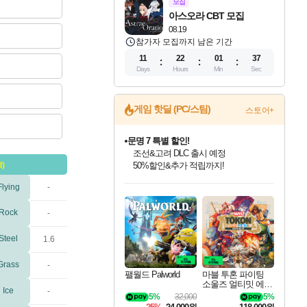
모집
아스오라 CBT 모집
08.19
참가자 모집까지 남은 기간
11
22
01
36
Days
Hours
Min
Sec
게임 핫딜 (PC/스팀)
스토어+
문명 7 특별 할인!
조선&고려 DLC 출시 예정
50%할인&추가 적립까지!
d)
마블 투혼 파이팅 소울즈 정식출시!
인벤게임즈 8월 특별 할인!
드래곤소드: 어웨이크닝 입점!
귀무자: 검의 길 예약 판매 중!
비스트 오브 리인카네이션 정식 출시!
커세어 코브 출시 기념 할인!
더 렐릭 퍼스트 가디언 정식 출시
베데스다 40주년 기념 할인 중!
캡콤 프렌차이즈 할인 진행 중!
캡콤 일부 상품 상시 할인
스타워즈 은하계 레이서
로블록스 기프트 카드 공식 입점
마블 히어로 총 출동&화려한 격투!
Flying
-
인기 퍼블리셔 모음!
스팀으로 만나는 드래곤소드!
10% 할인과
게임프릭 신작 IP
해적'섬'을 발전시키자!
설화x하드코어 액션!
베데스다의 명작들을
몬헌, 바하 등 인기 IP를
몬헌 와일즈 & 드래곤즈 도그마2
인벤게임즈에서 10% 추가 적립
Robux를 가장 안전하고
네이버 포인트 혜택까지!
최대 90% 할인가를 만나보세요!
네이버혜택과 함께 만나보세요!
이니&베니 혜택까지!
네이버 혜택가와 함께 예약하세요!
할인&네이버혜택으로 만나보세요!
네이버페이 혜택과 만나보세요!
40주년 프로모션으로 만나보세요!
할인가에 만나보세요!
일부 에디션 상시 할인!
혜택으로 예약 판매 중
편안하게 충전하세요
Rock
-
Steel
1.6
Grass
-
팰월드 Palworld
마블 투혼 파이팅
소울즈 얼티밋 에디
Ice
-
션 MARVEL Tokon
5%
32,000
5%
Fighting Souls Ultima