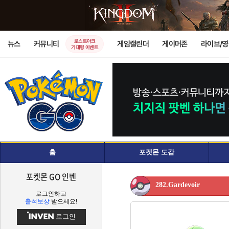
로스트아크
뉴스
커뮤니티
게임캘린더
게이머존
라이브/
기대평 이벤트
홈
포켓몬 도감
포켓몬 GO 인벤
282.Gardevoir
로그인하고
출석보상
받으세요!
로그인