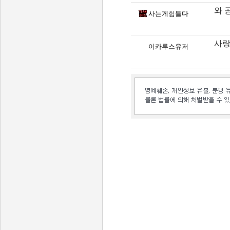
와 
사는게힘들다
사랑
이카루스유저