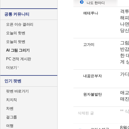
나도 한마디
격투
예테루나
공통 커뮤니티
해피
나
오픈 이슈 갤러리
당신
오늘의 핫벤
오늘의 팟벤
그림
고가미
반감
AI 그림 그리기
한 
PC 견적 게시판
게 
더보기
가디
내꿈은부자
인기 팟벤
팟벤 바로가기
애교
원자불발탄
매진
치지직
차벤
**
삭제된 글
걸그룹
여행
8월