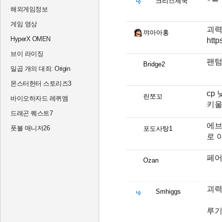
크리스제국
해외게임정보
게임 영상
괴력
꺄아아홍
HyperX OMEN
htt
브이 라이징
팬텀
Bridge2
일곱 개의 대죄: Origin
몬스터헌터 스토리즈3
cp
린쪼꼬
바이오하자드 레퀴엠
키울
드래곤 퀘스트7
에브
풋볼 매니저26
포도사탕1
로 
페어
Ozan
괴력
Smhiggs
루기