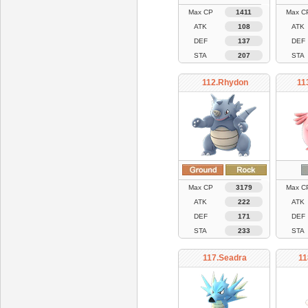
Max CP
1411
Max C
ATK
108
ATK
DEF
137
DEF
STA
207
STA
112.Rhydon
11
Max CP
3179
Max C
ATK
222
ATK
DEF
171
DEF
STA
233
STA
117.Seadra
11