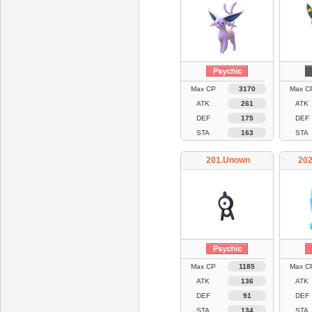
Max CP
3170
Max C
ATK
261
ATK
DEF
175
DEF
STA
163
STA
201.Unown
202
Max CP
1185
Max C
ATK
136
ATK
DEF
91
DEF
STA
134
STA