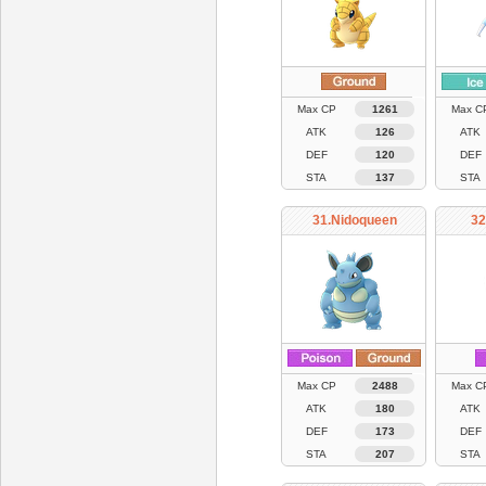
Max CP
1261
Max C
ATK
126
ATK
DEF
120
DEF
STA
137
STA
31.Nidoqueen
32
Max CP
2488
Max C
ATK
180
ATK
DEF
173
DEF
STA
207
STA