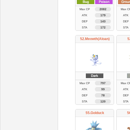
Max CP
2082
Max C
ATK
179
ATK
DEF
143
DEF
STA
172
STA
52.Meowth(Aloan)
5
Max CP
797
Max C
ATK
99
ATK
DEF
78
DEF
STA
120
STA
55.Golduck
5