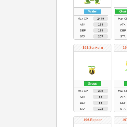
Max CP
2449
Max C
ATK
174
ATK
DEF
179
DEF
STA
207
STA
191.Sunkern
19
Max CP
395
Max C
ATK
55
ATK
DEF
55
DEF
STA
102
STA
196.Espeon
19