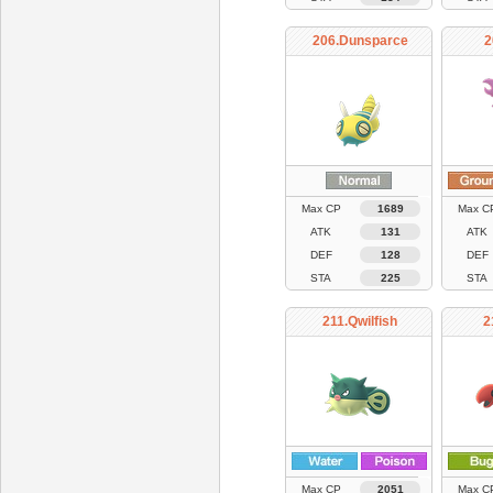
206.Dunsparce
2
Max CP
1689
Max C
ATK
131
ATK
DEF
128
DEF
STA
225
STA
211.Qwilfish
2
Max CP
2051
Max C