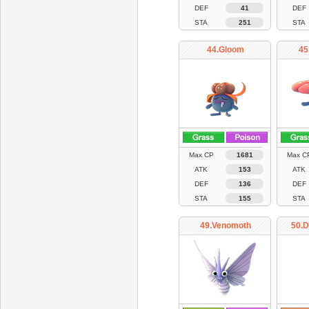
DEF
41
DEF
STA
251
STA
44.Gloom
45
Max CP
1681
Max C
ATK
153
ATK
DEF
136
DEF
STA
155
STA
49.Venomoth
50.D