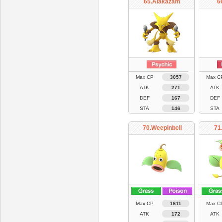
65.Alakazam
6
Max CP
3057
Max C
ATK
271
ATK
DEF
167
DEF
STA
146
STA
70.Weepinbell
71
Max CP
1611
Max C
ATK
172
ATK