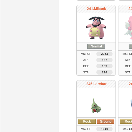
241.Miltank
24
Max CP
2354
Max C
ATK
157
ATK
DEF
193
DEF
STA
216
STA
246.Larvitar
2
Max CP
1040
Max C