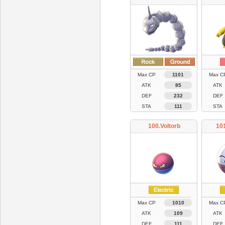
Max CP
1101
Max C
ATK
85
ATK
DEF
232
DEF
STA
111
STA
100.Voltorb
101
Max CP
1010
Max C
ATK
109
ATK
DEF
111
DEF