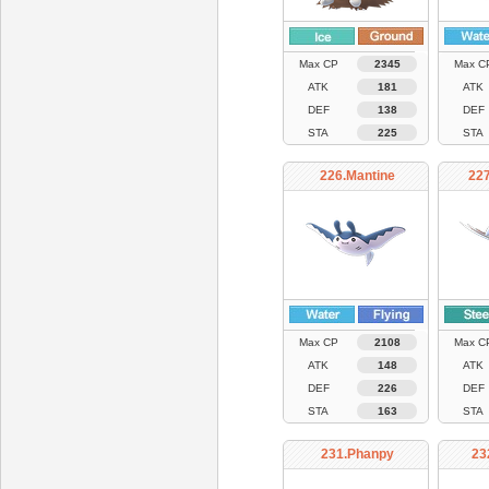
Max CP
2345
Max C
ATK
181
ATK
DEF
138
DEF
STA
225
STA
226.Mantine
22
Max CP
2108
Max C
ATK
148
ATK
DEF
226
DEF
STA
163
STA
231.Phanpy
23