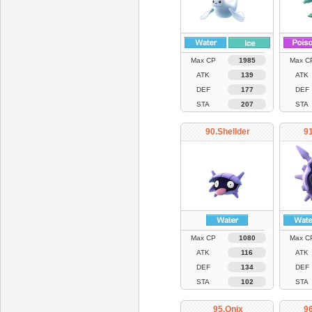
Max CP
1985
Max C
ATK
139
ATK
DEF
177
DEF
STA
207
STA
90.Shellder
91
Max CP
1080
Max C
ATK
116
ATK
DEF
134
DEF
STA
102
STA
95.Onix
9