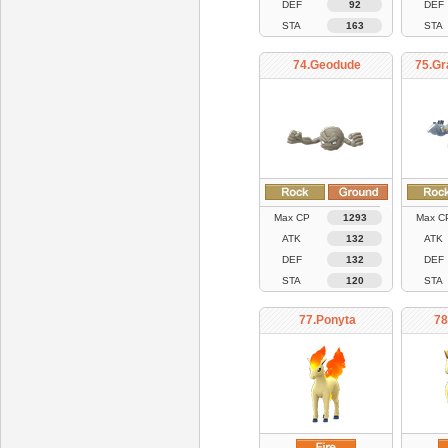
DEF
92
DEF
STA
163
STA
74.Geodude
75.Gr
Max CP
1293
Max C
ATK
132
ATK
DEF
132
DEF
STA
120
STA
77.Ponyta
78