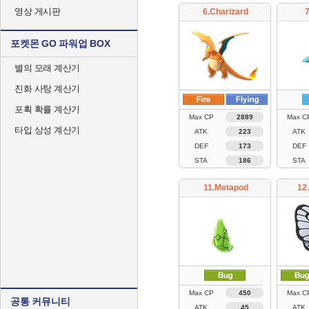
영상 게시판
6.Charizard
7
포켓몬 GO 파워업 BOX
별의 모래 계산기
진화 사탕 계산기
포획 확률 계산기
Max CP
2889
Max C
타입 상성 계산기
ATK
223
ATK
DEF
173
DEF
STA
186
STA
11.Metapod
12
Max CP
450
Max C
공통 커뮤니티
ATK
45
ATK