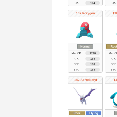
STA
134
STA
137.Porygon
13
Max CP
1720
Max C
ATK
153
ATK
DEF
136
DEF
STA
163
STA
142.Aerodactyl
14