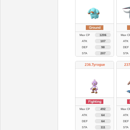
Max CP
1206
Max C
ATK
107
ATK
DEF
98
DEF
STA
207
STA
236.Tyrogue
237
Max CP
492
Max C
ATK
64
ATK
DEF
64
DEF
STA
111
STA