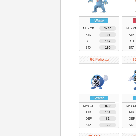
Max CP
2450
Max C
ATK
191
ATK
DEF
162
DEF
STA
190
STA
60.Poliwag
61
Max CP
829
Max C
ATK
101
ATK
DEF
82
DEF
STA
120
STA