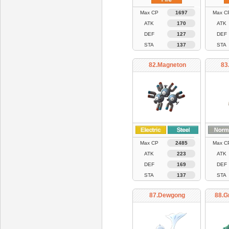
Max CP
1697
Max C
ATK
170
ATK
DEF
127
DEF
STA
137
STA
82.Magneton
83
Max CP
2485
Max C
ATK
223
ATK
DEF
169
DEF
STA
137
STA
87.Dewgong
88.G