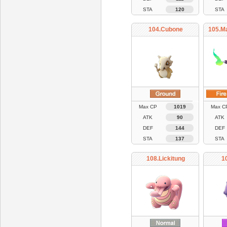
STA
120
STA
104.Cubone
105.M
Max CP
1019
Max C
ATK
90
ATK
DEF
144
DEF
STA
137
STA
108.Lickitung
1