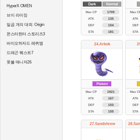
HyperX OMEN
Max CP
1705
Max C
브이 라이징
ATK
135
ATK
일곱 개의 대죄: Origin
DEF
154
DEF
STA
181
STA
몬스터헌터 스토리즈3
바이오하자드 레퀴엠
24.Arbok
2
드래곤 퀘스트7
풋볼 매니저26
Max CP
1921
Max C
ATK
167
ATK
DEF
153
DEF
STA
155
STA
27.Sandshrew
28.San