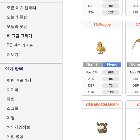
DEF
80
DEF
오픈 이슈 갤러리
STA
137
STA
오늘의 핫벤
16.Pidgey
17
오늘의 팟벤
AI 그림 그리기
PC 견적 게시판
더보기
인기 팟벤
Max CP
680
Max C
ATK
85
ATK
팟벤 바로가기
DEF
73
DEF
치지직
STA
120
STA
차벤
20.Raticate(Aloan)
2
걸그룹
여행
해외게임정보
게임 영상