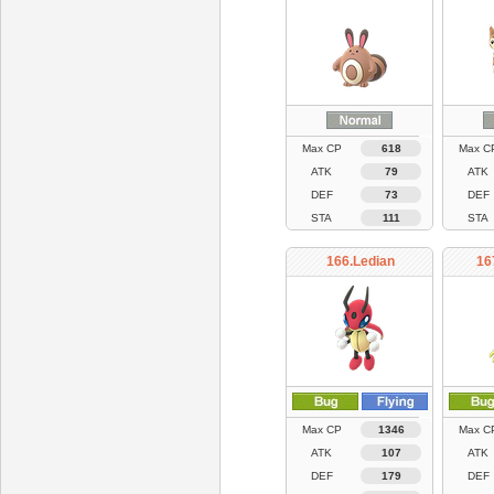
Max CP
618
Max C
ATK
79
ATK
DEF
73
DEF
STA
111
STA
166.Ledian
16
Max CP
1346
Max C
ATK
107
ATK
DEF
179
DEF