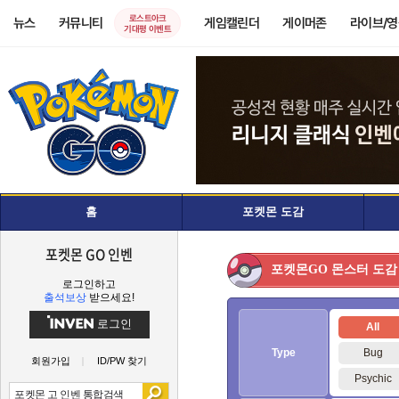
로스트아크
뉴스
커뮤니티
게임캘린더
게이머존
라이브/
기대평 이벤트
홈
포켓몬 도감
포켓몬 GO 인벤
몬스터 도감
포켓몬GO
로그인하고
출석보상
받으세요!
로그인
All
Type
Bug
회원가입
ID/PW 찾기
Psychic