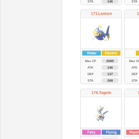
STA
146
STA
171.Lanturn
1
Max CP
2085
Max C
ATK
146
ATK
DEF
137
DEF
STA
268
STA
176.Togetic