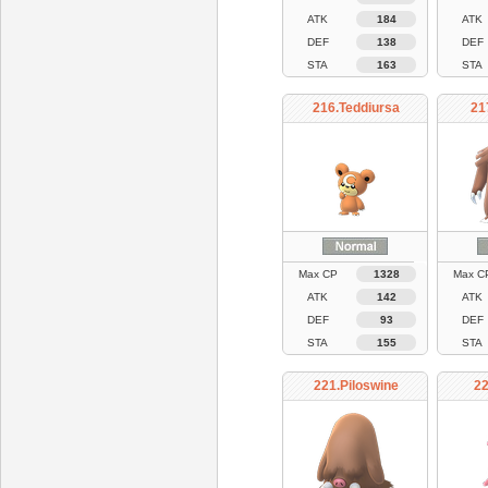
ATK
184
ATK
DEF
138
DEF
STA
163
STA
216.Teddiursa
21
Max CP
1328
Max C
ATK
142
ATK
DEF
93
DEF
STA
155
STA
221.Piloswine
22