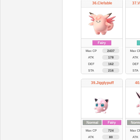
36.Clefable
37.V
Max CP
2437
Max C
ATK
178
ATK
DEF
162
DEF
STA
216
STA
39.Jigglypuff
40
Max CP
724
Max C
ATK
80
ATK