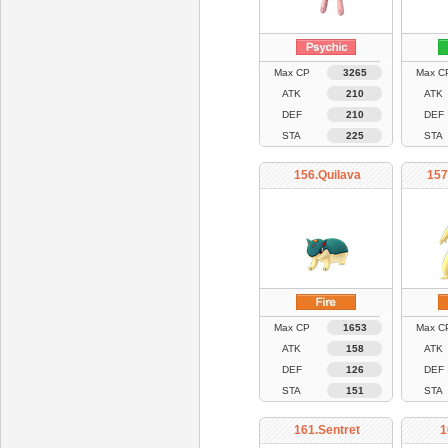
Max CP
3265
Max C
ATK
210
ATK
DEF
210
DEF
STA
225
STA
156.Quilava
157
Max CP
1653
Max C
ATK
158
ATK
DEF
126
DEF
STA
151
STA
161.Sentret
1