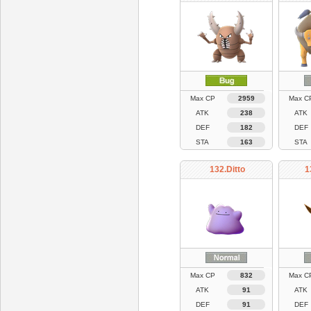
Max CP
2959
Max C
ATK
238
ATK
DEF
182
DEF
STA
163
STA
132.Ditto
1
Max CP
832
Max C
ATK
91
ATK
DEF
91
DEF