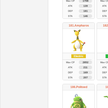
Max CP
1708
Max C
ATK
139
ATK
DEF
181
DEF
STA
146
STA
181.Ampharos
182
Max CP
2852
Max C
ATK
211
ATK
DEF
169
DEF
STA
207
STA
186.Politoed
1