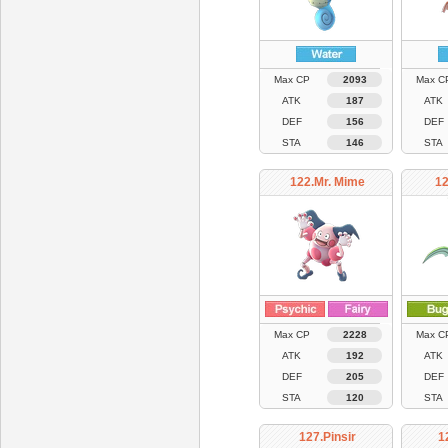
Max CP
2093
Max C
ATK
187
ATK
DEF
156
DEF
STA
146
STA
122.Mr. Mime
12
Max CP
2228
Max C
ATK
192
ATK
DEF
205
DEF
STA
120
STA
127.Pinsir
1