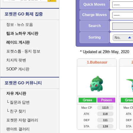
Quick Moves
포켓몬 GO 화제 집중
Charge Moves
정보 · 뉴스 모음
Search
팁과 노하우 게시판
Sorting
No.
레이드 게시판
포켓스톱 · 둥지 정보
* Updated at 29th May, 2020
치지직 팟벤
1.Bulbasaur
SOOP 게시판
포켓몬 GO 커뮤니티
자유 게시판
└
질문과 답변
Max CP
1115
Max C
└
친구 찾기
ATK
118
ATK
포켓몬 자랑 갤러리
DEF
111
DEF
STA
128
STA
팬아트 갤러리