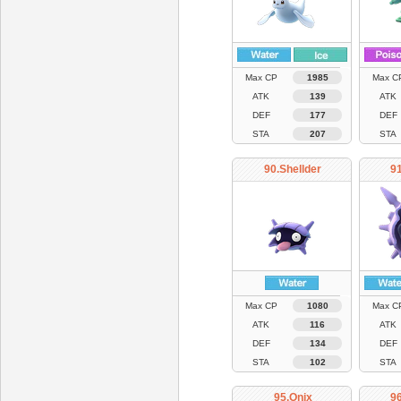
Max CP
1985
Max C
ATK
139
ATK
DEF
177
DEF
STA
207
STA
90.Shellder
91
Max CP
1080
Max C
ATK
116
ATK
DEF
134
DEF
STA
102
STA
95.Onix
9