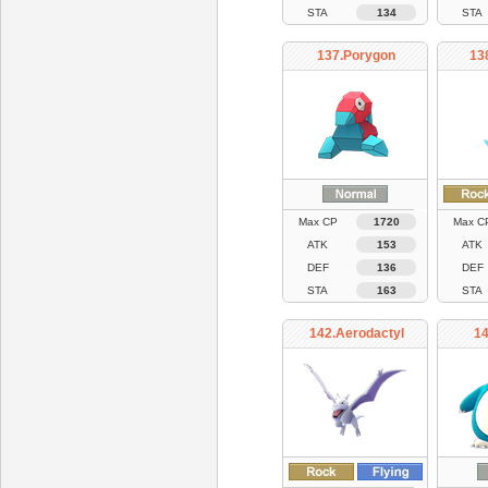
STA
134
STA
137.Porygon
13
Max CP
1720
Max C
ATK
153
ATK
DEF
136
DEF
STA
163
STA
142.Aerodactyl
14