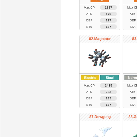
Max CP
1697
Max C
ATK
170
ATK
DEF
127
DEF
STA
137
STA
82.Magneton
83
Max CP
2485
Max C
ATK
223
ATK
DEF
169
DEF
STA
137
STA
87.Dewgong
88.G