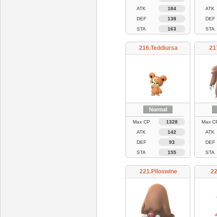
ATK
184
ATK
DEF
138
DEF
STA
163
STA
216.Teddiursa
21
Max CP
1328
Max C
ATK
142
ATK
DEF
93
DEF
STA
155
STA
221.Piloswine
22