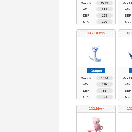
Max CP
2783
Max C
ATK
221
ATK
DEF
159
DEF
STA
190
STA
147.Dratini
148
Max CP
1004
Max C
ATK
119
ATK
DEF
91
DEF
STA
121
STA
151.Mew
15