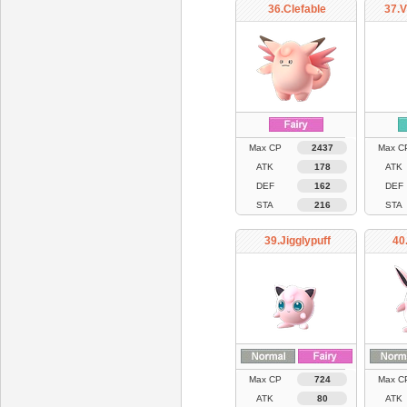
36.Clefable
37.V
Max CP
2437
Max C
ATK
178
ATK
DEF
162
DEF
STA
216
STA
39.Jigglypuff
40
Max CP
724
Max C
ATK
80
ATK