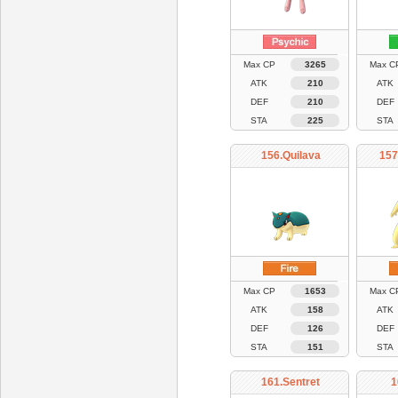
Max CP
3265
Max C
ATK
210
ATK
DEF
210
DEF
STA
225
STA
156.Quilava
157
Max CP
1653
Max C
ATK
158
ATK
DEF
126
DEF
STA
151
STA
161.Sentret
1