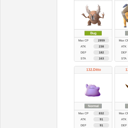
Max CP
2959
Max C
ATK
238
ATK
DEF
182
DEF
STA
163
STA
132.Ditto
1
Max CP
832
Max C
ATK
91
ATK
DEF
91
DEF