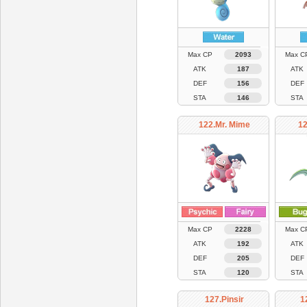
Max CP
2093
Max C
ATK
187
ATK
DEF
156
DEF
STA
146
STA
122.Mr. Mime
12
Max CP
2228
Max C
ATK
192
ATK
DEF
205
DEF
STA
120
STA
127.Pinsir
1