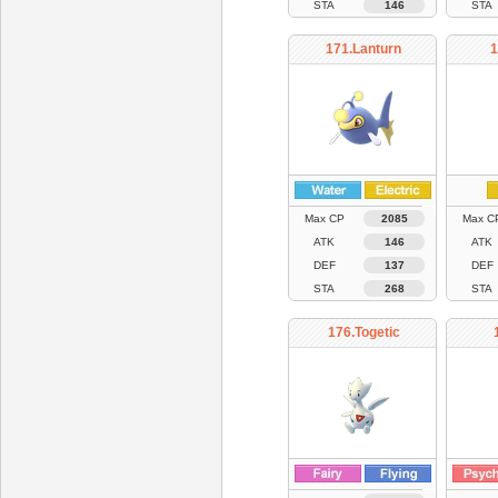
STA
146
STA
171.Lanturn
1
Max CP
2085
Max C
ATK
146
ATK
DEF
137
DEF
STA
268
STA
176.Togetic