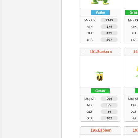
Max CP
2449
Max C
ATK
174
ATK
DEF
179
DEF
STA
207
STA
191.Sunkern
19
Max CP
395
Max C
ATK
55
ATK
DEF
55
DEF
STA
102
STA
196.Espeon
19