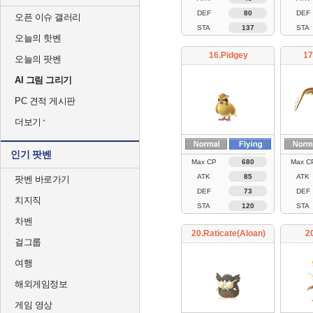
DEF
80
DEF
오픈 이슈 갤러리
STA
137
STA
오늘의 핫벤
16.Pidgey
17
오늘의 팟벤
AI 그림 그리기
PC 견적 게시판
더보기
인기 팟벤
Max CP
680
Max C
ATK
85
ATK
팟벤 바로가기
DEF
73
DEF
치지직
STA
120
STA
차벤
20.Raticate(Aloan)
2
걸그룹
여행
해외게임정보
게임 영상