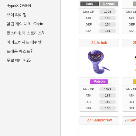
HyperX OMEN
Max CP
1705
Max C
브이 라이징
ATK
135
ATK
일곱 개의 대죄: Origin
DEF
154
DEF
STA
181
STA
몬스터헌터 스토리즈3
바이오하자드 레퀴엠
24.Arbok
2
드래곤 퀘스트7
풋볼 매니저26
Max CP
1921
Max C
ATK
167
ATK
DEF
153
DEF
STA
155
STA
27.Sandshrew
28.San