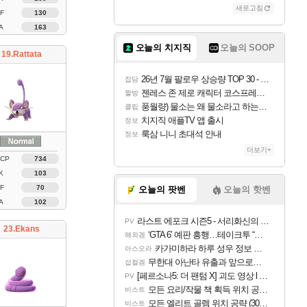
새로고침
F
130
A
163
오늘의 치지직
오늘의 SOOP
19.Rattata
26년 7월 팔로우 상승량 TOP 30 - 월간 치지직
잡담
젠레스 존 제로 캐릭터 코스프레한 꽁주
짤방
풍월량) 물소는 왜 물소라고 하는거야? 아! 그만 ㅋㅋ
클립
치지직 애플TV 앱 출시
정보
룩삼 니니 초대석 안내
정보
더보기+
 CP
734
K
103
F
70
오늘의 팟벤
오늘의 핫벤
A
102
라스트 에포크 시즌5 - 서리화신의 분노 티저
PV
23.Ekans
‘GTA 6’ 예판 흥행…테이크투 “내부 예상 크게 넘어”
해외겜
카가미하라 하루 성우 정보 및 주요 필모
아스오라
무한대 아난타 유출과 앞으로의 예상 (루머)
섭컬겜
[페르소나5: 더 팬텀 X] 괴도 영상 l 타카마키 안·댄싱 스타
PV
모든 요리/작물 책 획득 위치 공략 (36개) - 미식가 도전과제
비스트
모든 엘리트 골렘 위치 공략 (30개) - 방랑 결투가
비스트