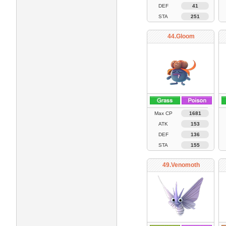
DEF
41
STA
251
44.Gloom
Max CP
1681
ATK
153
DEF
136
STA
155
49.Venomoth