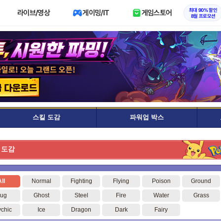
최대 90% 할인
라이브/영상
게이밍/IT
게임스토어
8월 프로모션
스킬 도감
파워업 박스
 도감
ll
Normal
Fighting
Flying
Poison
Ground
ug
Ghost
Steel
Fire
Water
Grass
chic
Ice
Dragon
Dark
Fairy