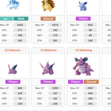
Max CP
2432
Max CP
2374
Max CP
816
Max
ATK
177
ATK
182
ATK
86
AT
DEF
195
DEF
175
DEF
89
DE
STA
181
STA
181
STA
146
ST
32.Nidoran♂
33.Nidorino
34.Nidoking
Max CP
860
Max CP
1393
Max CP
2567
Max
ATK
105
ATK
137
ATK
204
AT
DEF
76
DEF
111
DEF
156
DE
STA
130
STA
156
STA
191
ST