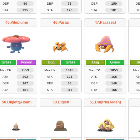
DEF
90
DEF
73
DEF
150
DE
STA
295
STA
120
STA
181
ST
45.Vileplume
46.Paras
47.Parasect
Max CP
2559
Max CP
1018
Max CP
1859
Max
ATK
202
ATK
121
ATK
165
AT
DEF
167
DEF
99
DEF
146
DE
STA
181
STA
111
STA
155
ST
50.Diglett(Aloan)
50.Diglett
51.Dugtrio(Aloan)