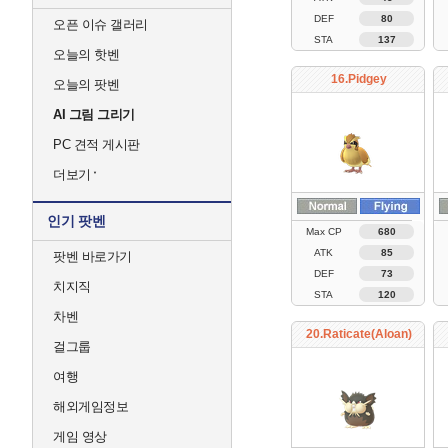
DEF
80
오픈 이슈 갤러리
STA
137
오늘의 핫벤
16.Pidgey
오늘의 팟벤
AI 그림 그리기
PC 견적 게시판
더보기
인기 팟벤
Max CP
680
ATK
85
팟벤 바로가기
DEF
73
치지직
STA
120
차벤
20.Raticate(Aloan)
걸그룹
여행
해외게임정보
게임 영상