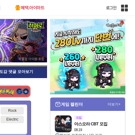
혜택.아이마트
로그인
인
벤
전
체
사
이
트
맵
도감 댓글 모아보기
게임 캘린더
더보기+
Rock
모집
Electric
아스오라 CBT 모집
08.19