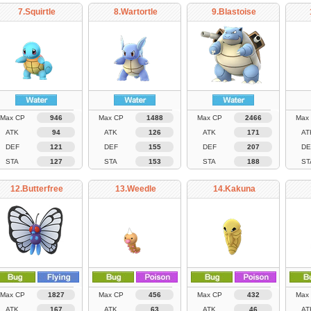
7.Squirtle
8.Wartortle
9.Blastoise
Max CP
946
Max CP
1488
Max CP
2466
Max
ATK
94
ATK
126
ATK
171
AT
DEF
121
DEF
155
DEF
207
DE
STA
127
STA
153
STA
188
ST
12.Butterfree
13.Weedle
14.Kakuna
Max CP
1827
Max CP
456
Max CP
432
Max
ATK
167
ATK
63
ATK
46
AT