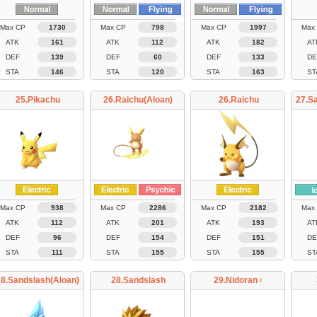
Max CP
1730
Max CP
798
Max CP
1997
Max
ATK
161
ATK
112
ATK
182
AT
DEF
139
DEF
60
DEF
133
DE
STA
146
STA
120
STA
163
ST
25.Pikachu
26.Raichu(Aloan)
26.Raichu
27.S
Max CP
938
Max CP
2286
Max CP
2182
Max
ATK
112
ATK
201
ATK
193
AT
DEF
96
DEF
154
DEF
151
DE
STA
111
STA
155
STA
155
ST
28.Sandslash(Aloan)
28.Sandslash
29.Nidoran♀