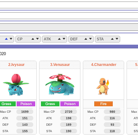
CP
ATK
DEF
STA
2020
2.Ivysaur
3.Venusaur
4.Charmander
5
Max CP
1699
Max CP
2720
Max CP
980
Max
ATK
151
ATK
198
ATK
116
AT
DEF
143
DEF
189
DEF
93
DE
STA
155
STA
190
STA
118
ST