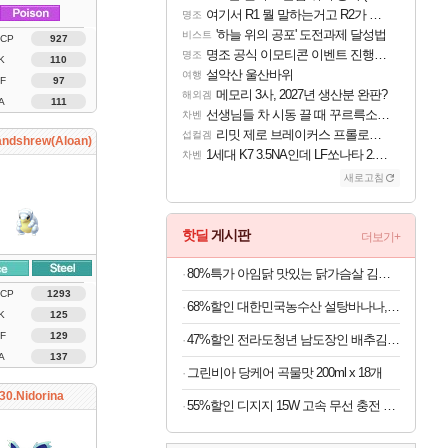
여기서 R1 뭘 말하는거고 R2가 뭘말하는걸까요?
명조
'하늘 위의 공포' 도전과제 달성법
비스트
 CP
927
명조 공식 이모티콘 이벤트 진행해봤습니다! 참여부터 추첨까지????
명조
K
110
설악산 울산바위
여행
F
97
메모리 3사, 2027년 생산분 완판?
해외겜
A
111
선생님들 차 시동 끌 때 꾸르륵소리나는데
차벤
리밋 제로 브레이커스 프롤로그 테스트 후기 영상 업로드
섭컬겜
andshrew(Aloan)
1세대 K7 3.5NA인데 LF쏘나타 2.0NA 기변하면 유류비 절약이 얼마나 될까요..?
차벤
새로고침
핫딜
게시판
더보기+
80%특가 아임닭 맛있는 닭가슴살 김치 볶음밥, 200g, 20개
 CP
1293
68%할인 대한민국농수산 설탕바나나, 3kg, 1박스
K
125
F
129
47%할인 전라도청년 남도장인 배추김치, 5kg, 1박스
A
137
그린비아 당케어 곡물맛 200ml x 18개
30.Nidorina
55%할인 디지지 15W 고속 무선 충전 거치대, 블랙, 1개