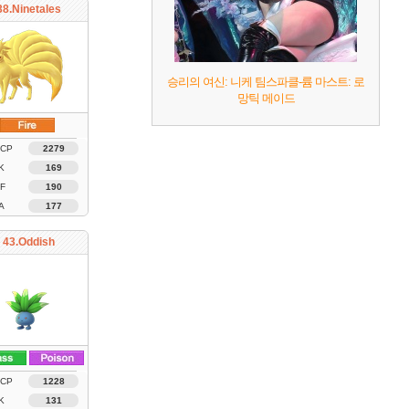
38.Ninetales
승리의 여신: 니케 팀스파클-륨 마스트: 로
망틱 메이드
 CP
2279
K
169
F
190
A
177
43.Oddish
 CP
1228
K
131