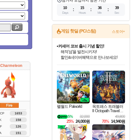
참가자 모집까지 남은 기간
10
15
36
38
Days
Hours
Min
Sec
게임 핫딜 (PC/스팀)
스토어+
커세어 코브 출시 기념 할인!
해적'섬'을 발전시키자!
할인&네이버혜택으로 만나보세요!
인벤게임즈 8월 특별 할인!
드래곤소드: 어웨이크닝 입점!
문명 7 특별 할인!
마블 투혼 파이팅 소울즈 정식출시!
귀무자: 검의 길 예약 판매 중!
비스트 오브 리인카네이션 정식 출시!
더 렐릭 퍼스트 가디언 정식 출시
베데스다 40주년 기념 할인 중!
캡콤 프렌차이즈 할인 진행 중!
캡콤 일부 상품 상시 할인
스타워즈 은하계 레이서
로블록스 기프트 카드 공식 입점
.Charmeleon
인기 퍼블리셔 모음!
스팀으로 만나는 드래곤소드!
조선&고려 DLC 출시 예정
마블 히어로 총 출동&화려한 격투!
10% 할인과
게임프릭 신작 IP
설화x하드코어 액션!
베데스다의 명작들을
몬헌, 바하 등 인기 IP를
몬헌 와일즈 & 드래곤즈 도그마2
인벤게임즈에서 10% 추가 적립
Robux를 가장 안전하고
최대 90% 할인가를 만나보세요!
네이버혜택과 함께 만나보세요!
50%할인&추가 적립까지!
네이버 포인트 혜택까지!
이니&베니 혜택까지!
네이버 혜택가와 함께 예약하세요!
네이버페이 혜택과 만나보세요!
40주년 프로모션으로 만나보세요!
할인가에 만나보세요!
일부 에디션 상시 할인!
혜택으로 예약 판매 중
편안하게 충전하세요
팰월드 Palworld
옥토패스 트래블러
II Octopath Traveler I
 CP
1653
I
5%
32,000
49,800
K
158
25%
24,000원
70%
14,940원
F
126
A
151