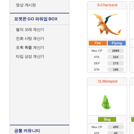
영상 게시판
6.Charizard
포켓몬 GO 파워업 BOX
별의 모래 계산기
진화 사탕 계산기
포획 확률 계산기
Max CP
2889
타입 상성 계산기
ATK
223
DEF
173
STA
186
11.Metapod
Max CP
450
공통 커뮤니티
ATK
45