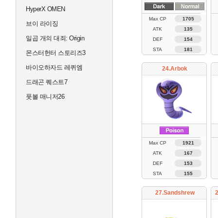
HyperX OMEN
Max CP
1705
브이 라이징
ATK
135
일곱 개의 대죄: Origin
DEF
154
STA
181
몬스터헌터 스토리즈3
바이오하자드 레퀴엠
24.Arbok
드래곤 퀘스트7
풋볼 매니저26
Max CP
1921
ATK
167
DEF
153
STA
155
27.Sandshrew