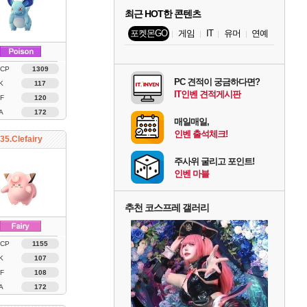
최근 HOT한 콘텐츠
포켓몬GO
게임
IT
유머
연예
 CP
1309
PC 견적이 궁금하다면?
K
117
IT인벤 견적게시판
F
120
A
172
매일매일,
인벤 출석체크!
35.Clefairy
주사위 굴리고 포인트!
인벤 마블
추천 코스프레 갤러리
 CP
1155
K
107
F
108
A
172