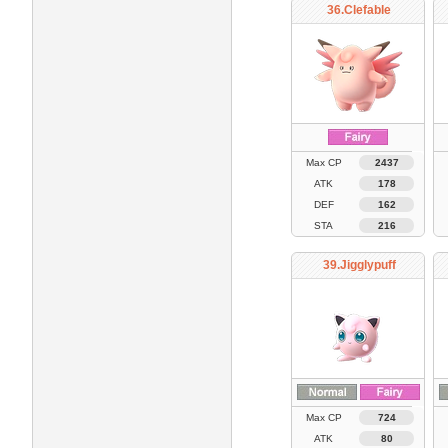
36.Clefable
Max CP
2437
ATK
178
DEF
162
STA
216
39.Jigglypuff
Max CP
724
ATK
80