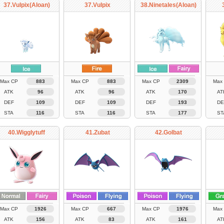
37.Vulpix(Aloan)
37.Vulpix
38.Ninetales(Aloan)
Max CP
883
Max CP
883
Max CP
2309
Max
ATK
96
ATK
96
ATK
170
AT
DEF
109
DEF
109
DEF
193
DE
STA
116
STA
116
STA
177
ST
40.Wigglytuff
41.Zubat
42.Golbat
Max CP
1926
Max CP
667
Max CP
1976
Max
ATK
156
ATK
83
ATK
161
AT