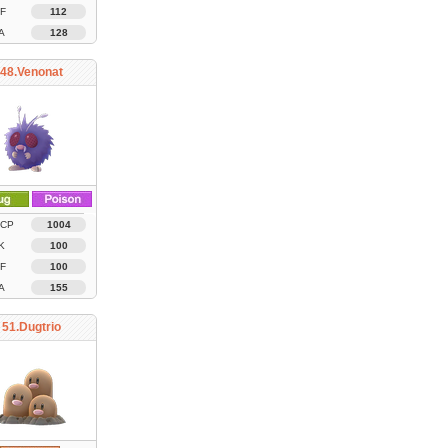
F
112
A
128
48.Venonat
 CP
1004
K
100
F
100
A
155
51.Dugtrio