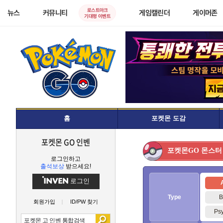
로스트아크
뉴스
커뮤니티
게임캘린더
게이머존
기대평 이벤트
홈
포켓몬 도감
포켓몬 GO 인벤
몬스터
포켓몬GO
로그인하고
출석보상
받으세요!
로그인
A
Type
B
회원가입
ID/PW 찾기
Psy