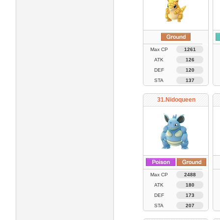
Max CP
1261
ATK
126
DEF
120
STA
137
31.Nidoqueen
Max CP
2488
ATK
180
DEF
173
STA
207