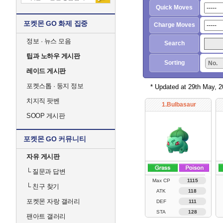
Quick Moves
포켓몬 GO 화제 집중
Charge Moves
정보 · 뉴스 모음
Search
팁과 노하우 게시판
Sorting
No.
레이드 게시판
포켓스톱 · 둥지 정보
* Updated at 29th May, 
치지직 팟벤
1.Bulbasaur
SOOP 게시판
포켓몬 GO 커뮤니티
자유 게시판
└
질문과 답변
Max CP
1115
└
친구 찾기
ATK
118
포켓몬 자랑 갤러리
DEF
111
STA
128
팬아트 갤러리