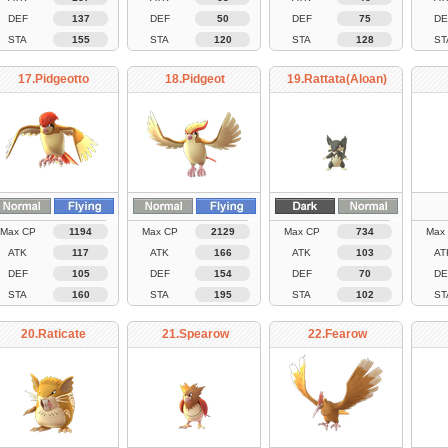
DEF
137
DEF
50
DEF
75
DE
STA
155
STA
120
STA
128
ST
17.Pidgeotto
18.Pidgeot
19.Rattata(Aloan)
Max CP
1194
Max CP
2129
Max CP
734
Max
ATK
117
ATK
166
ATK
103
AT
DEF
105
DEF
154
DEF
70
DE
STA
160
STA
195
STA
102
ST
20.Raticate
21.Spearow
22.Fearow