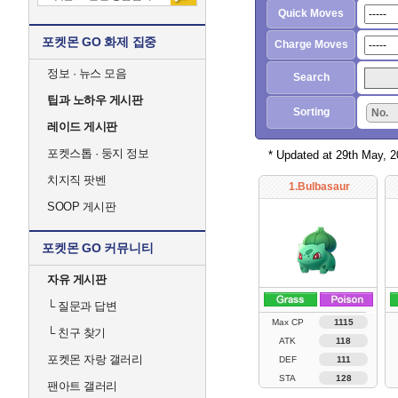
Quick Moves
포켓몬 GO 화제 집중
Charge Moves
정보 · 뉴스 모음
Search
팁과 노하우 게시판
Sorting
No.
레이드 게시판
포켓스톱 · 둥지 정보
* Updated at 29th May, 
치지직 팟벤
1.Bulbasaur
SOOP 게시판
포켓몬 GO 커뮤니티
자유 게시판
└
질문과 답변
Max CP
1115
└
친구 찾기
ATK
118
포켓몬 자랑 갤러리
DEF
111
STA
128
팬아트 갤러리