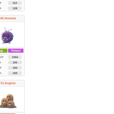
F
112
A
128
48.Venonat
 CP
1004
K
100
F
100
A
155
51.Dugtrio