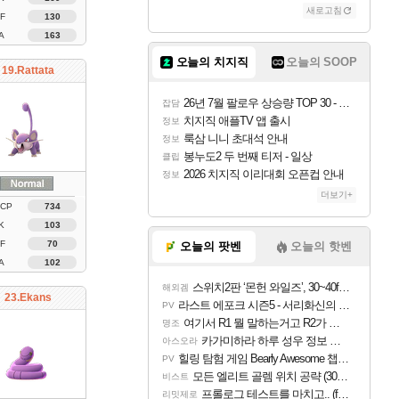
새로고침
F
130
A
163
오늘의 치지직
오늘의 SOOP
19.Rattata
26년 7월 팔로우 상승량 TOP 30 - 월간 치지직
잡담
치지직 애플TV 앱 출시
정보
룩삼 니니 초대석 안내
정보
봉누도2 두 번째 티저 - 일상
클립
2026 치지직 이리대회 오픈컵 안내
정보
더보기+
 CP
734
K
103
F
70
오늘의 팟벤
오늘의 핫벤
A
102
스위치2판 ‘몬헌 와일즈’, 30~40fps 목표 추정
해외겜
23.Ekans
라스트 에포크 시즌5 - 서리화신의 분노 티저
PV
여기서 R1 뭘 말하는거고 R2가 뭘말하는걸까요?
명조
카가미하라 하루 성우 정보 및 주요 필모
아스오라
힐링 탐험 게임 Bearly Awesome 챕터 1 트레일러
PV
모든 엘리트 골렘 위치 공략 (30개) - 방랑 결투가
비스트
프롤로그 테스트를 마치고.. (feat. 리아)
리밋제로