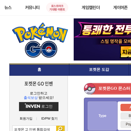
로스트아크
뉴스
커뮤니티
게임캘린더
게이머존
기대평 이벤트
홈
포켓몬 도감
포켓몬 GO 인벤
몬스터
포켓몬GO
로그인하고
출석보상
받으세요!
로그인
A
Type
B
회원가입
ID/PW 찾기
Psy