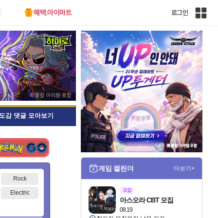
혜택.아이마트
로그인
인
벤
전
체
사
이
트
맵
도감 댓글 모아보기
게임 캘린더
더보기+
Rock
모집
Electric
아스오라 CBT 모집
08.19