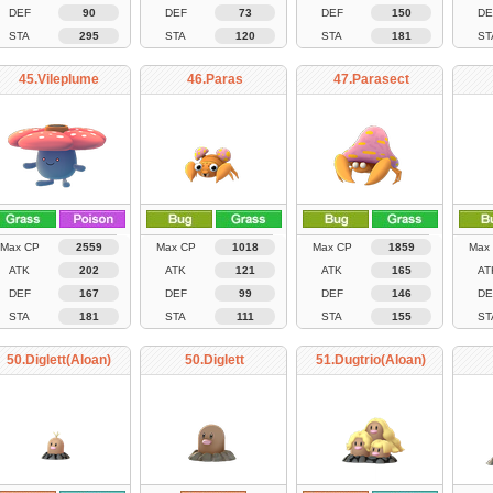
DEF
90
DEF
73
DEF
150
DE
STA
295
STA
120
STA
181
ST
45.Vileplume
46.Paras
47.Parasect
Max CP
2559
Max CP
1018
Max CP
1859
Max
ATK
202
ATK
121
ATK
165
AT
DEF
167
DEF
99
DEF
146
DE
STA
181
STA
111
STA
155
ST
50.Diglett(Aloan)
50.Diglett
51.Dugtrio(Aloan)