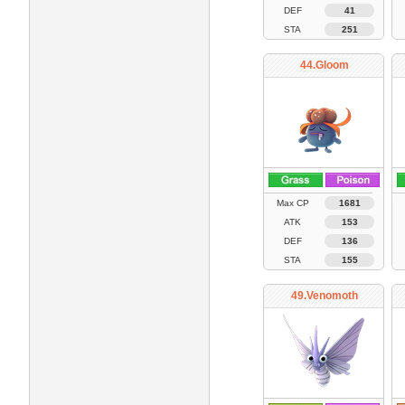
DEF
41
STA
251
44.Gloom
Max CP
1681
ATK
153
DEF
136
STA
155
49.Venomoth