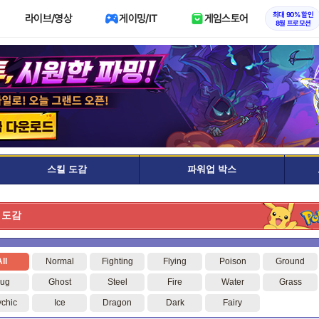
최대 90% 할인
라이브/영상
게이밍/IT
게임스토어
8월 프로모션
스킬 도감
파워업 박스
 도감
ll
Normal
Fighting
Flying
Poison
Ground
ug
Ghost
Steel
Fire
Water
Grass
chic
Ice
Dragon
Dark
Fairy