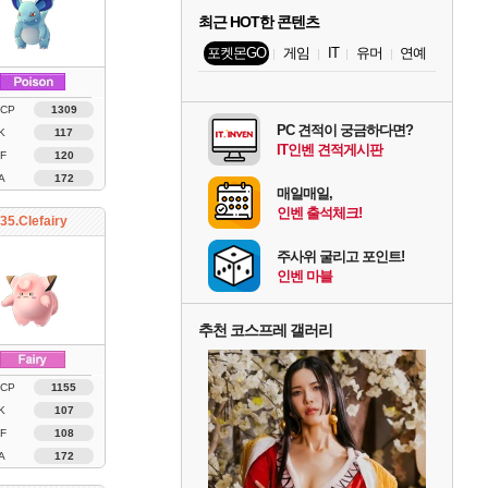
최근 HOT한 콘텐츠
포켓몬GO
게임
IT
유머
연예
 CP
1309
PC 견적이 궁금하다면?
K
117
IT인벤 견적게시판
F
120
A
172
매일매일,
인벤 출석체크!
35.Clefairy
주사위 굴리고 포인트!
인벤 마블
추천 코스프레 갤러리
 CP
1155
K
107
F
108
A
172