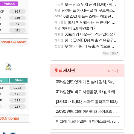
모든 성소 위치 공략 (40개) - 귀환한 영혼 도전과제
비스트
선생님들 차 시동 끌 때 꾸르륵소리나는데
차벤
 CP
927
8월 28일 넷플릭스에서 예고편 공개 예정
GTA6
K
110
혹시 이 만화 아시는 분 계신가요
애니클립
F
97
아반테 2.0 자연흡기?
차벤
A
111
60프레임 나오는데 정상일까요?
레퀴엠
중국 CXMT, D램 매출 점유율 7%…글로벌 4위로 부상
해외겜
andshrew(Aloan)
무한대 아난타 유출과 앞으로의 예상 (루머)
섭컬겜
새로고침
핫딜
게시판
더보기+
36%할인!맛있게 매운 실비 김치, 3kg, 1팩
 CP
1293
31%할인!비비고 사골곰탕, 300g, 30개
K
125
F
129
[39,800 -> 19,900] 스마트 훌라후프 900g
A
137
29%할인!빙그레 아카페라 사이즈업 벤티 아메리카노, 600ml, 24개
30.Nidorina
빙그레 메로나 멜론 바 아이스크림, 75ml, 30개