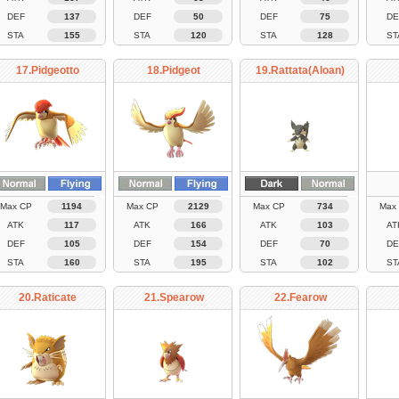
DEF
137
DEF
50
DEF
75
DE
STA
155
STA
120
STA
128
ST
17.Pidgeotto
18.Pidgeot
19.Rattata(Aloan)
Max CP
1194
Max CP
2129
Max CP
734
Max
ATK
117
ATK
166
ATK
103
AT
DEF
105
DEF
154
DEF
70
DE
STA
160
STA
195
STA
102
ST
20.Raticate
21.Spearow
22.Fearow