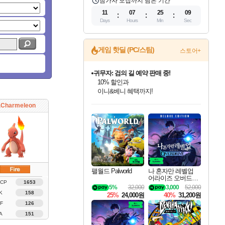
참가자 모집까지 남은 기간
11
07
25
08
Days
Hours
Min
Sec
게임 핫딜 (PC/스팀)
스토어+
귀무자: 검의 길 예약 판매 중!
10% 할인과
이니&베니 혜택까지!
인벤게임즈 8월 특별 할인!
드래곤소드: 어웨이크닝 입점!
문명 7 특별 할인!
마블 투혼 파이팅 소울즈 정식출시!
비스트 오브 리인카네이션 정식 출시!
커세어 코브 출시 기념 할인!
더 렐릭 퍼스트 가디언 정식 출시
베데스다 40주년 기념 할인 중!
캡콤 프렌차이즈 할인 진행 중!
캡콤 일부 상품 상시 할인
스타워즈 은하계 레이서
로블록스 기프트 카드 공식 입점
.Charmeleon
인기 퍼블리셔 모음!
스팀으로 만나는 드래곤소드!
조선&고려 DLC 출시 예정
마블 히어로 총 출동&화려한 격투!
게임프릭 신작 IP
해적'섬'을 발전시키자!
설화x하드코어 액션!
베데스다의 명작들을
몬헌, 바하 등 인기 IP를
몬헌 와일즈 & 드래곤즈 도그마2
인벤게임즈에서 10% 추가 적립
Robux를 가장 안전하고
최대 90% 할인가를 만나보세요!
네이버혜택과 함께 만나보세요!
50%할인&추가 적립까지!
네이버 포인트 혜택까지!
네이버 혜택가와 함께 예약하세요!
할인&네이버혜택으로 만나보세요!
네이버페이 혜택과 만나보세요!
40주년 프로모션으로 만나보세요!
할인가에 만나보세요!
일부 에디션 상시 할인!
혜택으로 예약 판매 중
편안하게 충전하세요
팰월드 Palworld
나 혼자만 레벨업
어라이즈 오버드라
 CP
1653
이브 디럭스 에디션
5%
32,000
3,000
52,000
Solo Leveling Arise
K
158
25%
24,000원
40%
31,200원
Overdrive Deluxe Edi
F
126
tion
A
151