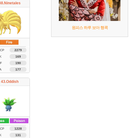
38.Ninetales
원피스 하루 보아 행콕
 CP
2279
K
169
F
190
A
177
43.Oddish
 CP
1228
K
131