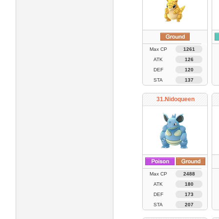
Max CP
1261
ATK
126
DEF
120
STA
137
31.Nidoqueen
Max CP
2488
ATK
180
DEF
173
STA
207