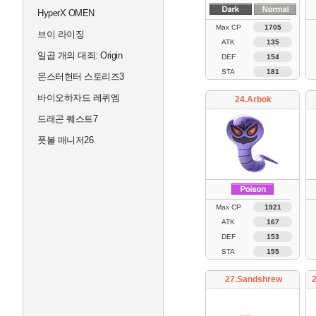
HyperX OMEN
Max CP
1705
브이 라이징
ATK
135
일곱 개의 대죄: Origin
DEF
154
STA
181
몬스터헌터 스토리즈3
바이오하자드 레퀴엠
24.Arbok
드래곤 퀘스트7
풋볼 매니저26
Max CP
1921
ATK
167
DEF
153
STA
155
27.Sandshrew