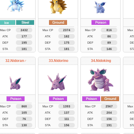
Max CP
2432
Max CP
2374
Max CP
816
Max
ATK
177
ATK
182
ATK
86
AT
DEF
195
DEF
175
DEF
89
DE
STA
181
STA
181
STA
146
ST
32.Nidoran♂
33.Nidorino
34.Nidoking
Max CP
860
Max CP
1393
Max CP
2567
Max
ATK
105
ATK
137
ATK
204
AT
DEF
76
DEF
111
DEF
156
DE
STA
130
STA
156
STA
191
ST