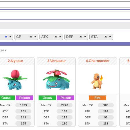
CP
ATK
DEF
STA
2020
2.Ivysaur
3.Venusaur
4.Charmander
5
Max CP
1699
Max CP
2720
Max CP
980
Max
ATK
151
ATK
198
ATK
116
AT
DEF
143
DEF
189
DEF
93
DE
STA
155
STA
190
STA
118
ST