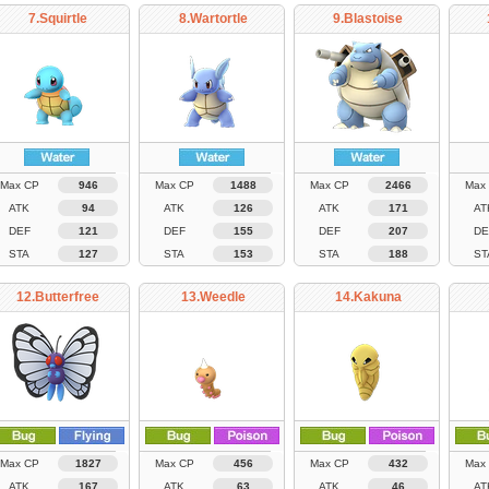
7.Squirtle
8.Wartortle
9.Blastoise
Max CP
946
Max CP
1488
Max CP
2466
Max
ATK
94
ATK
126
ATK
171
AT
DEF
121
DEF
155
DEF
207
DE
STA
127
STA
153
STA
188
ST
12.Butterfree
13.Weedle
14.Kakuna
Max CP
1827
Max CP
456
Max CP
432
Max
ATK
167
ATK
63
ATK
46
AT