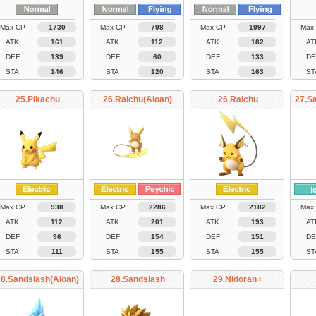
Max CP
1730
Max CP
798
Max CP
1997
Max
ATK
161
ATK
112
ATK
182
AT
DEF
139
DEF
60
DEF
133
DE
STA
146
STA
120
STA
163
ST
25.Pikachu
26.Raichu(Aloan)
26.Raichu
27.S
Max CP
938
Max CP
2286
Max CP
2182
Max
ATK
112
ATK
201
ATK
193
AT
DEF
96
DEF
154
DEF
151
DE
STA
111
STA
155
STA
155
ST
28.Sandslash(Aloan)
28.Sandslash
29.Nidoran♀