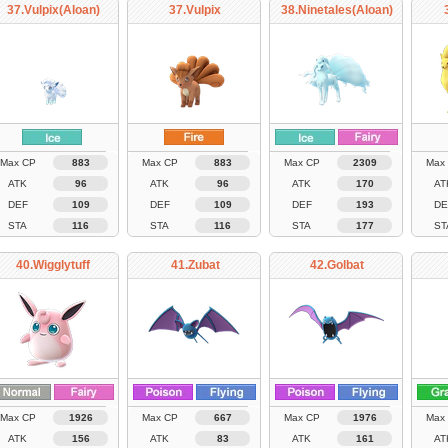
37.Vulpix(Aloan)
37.Vulpix
38.Ninetales(Aloan)
Max CP
883
Max CP
883
Max CP
2309
Max
ATK
96
ATK
96
ATK
170
AT
DEF
109
DEF
109
DEF
193
DE
STA
116
STA
116
STA
177
ST
40.Wigglytuff
41.Zubat
42.Golbat
Max CP
1926
Max CP
667
Max CP
1976
Max
ATK
156
ATK
83
ATK
161
AT