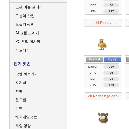
DEF
80
오픈 이슈 갤러리
STA
137
오늘의 핫벤
16.Pidgey
오늘의 팟벤
AI 그림 그리기
PC 견적 게시판
더보기
인기 팟벤
Max CP
680
ATK
85
팟벤 바로가기
DEF
73
치지직
STA
120
차벤
20.Raticate(Aloan)
걸그룹
여행
해외게임정보
게임 영상