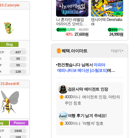
10.Caterpie
나 혼자만 레벨업
덴샤어택 Denshatta
어라이즈 오버드라
ck
이브 Solo Leveling A
3,000
46,000
5%
rise
40%
27,600원
24,990원
혜택.아이마트
더보기+
 CP
437
K
55
한건했습니다
님께서
마피아
F
55
데피니티브 에디션 (스팀코드)
에
A
128
미스골든위크
별땡
니코
당첨되셨습니다.
프로틴스101
별빛희망
미오몬도
아기쿠키
eksxo
칠부
설레임v
어느덧
동작그만
영웅97
우는무
유리별
나무아래쉼터
달빛아이
밍끼
해무
님께서
님께서
님께서
님께서
님께서
님께서
님께서
님께서
님께서
님께서
님께서
님께서
님께서
님께서
님께서
님께서
엘든 링 밤의 통치자
(본편포함) 데이브 더
님께서
네이버페이 1만원
로블록스 기프트카드
엘든 링 밤의 통치자
님께서
님께서
디스코 엘리시움 최종판
엘든 링 밤의 통치자
네이버페이 1만원
로블록스 기프트카드
인투 더 브리치
로블록스 기프트카드
로블록스 기프트카드
엘든 링 밤의 통치자
(본편포함) 데이브 더
(본편포함) 데이브 더
드래곤 퀘스트 XI S
네이버페이 1만원
몬스터 헌터 월드
로블록스
아이스본 마스터 에디션 (스팀코드)
디럭스 에디션 (스팀코드)
다이버 인 더 정글 번들 (스팀코드)
교환권
1만원권
디럭스 에디션 (스팀코드)
다이버 인 더 정글 번들 (스팀코드)
(스팀코드)
교환권
1만원권
디럭스 에디션 (스팀코드)
다이버 인 더 정글 번들 (스팀코드)
(스팀코드)
교환권
1만원권
기프트카드 1만 5천원권
지나간 시간을 찾아서 데피니티브
2만원권
디럭스 에디션 (스팀코드)
에 당첨되셨습니다.
에 당첨되셨습니다.
에 당첨되셨습니다.
에 당첨되셨습니다.
에 당첨되셨습니다.
에 당첨되셨습니다.
를 교환.
에 당첨되셨습니다.
에 당첨되셨습니다.
를 교환.
에
에
에
에
에
에
에
를
15.Beedrill
교환.
당첨되셨습니다.
당첨되셨습니다.
당첨되셨습니다.
당첨되셨습니다.
당첨되셨습니다.
당첨되셨습니다.
에디션 (스팀코드)
당첨되셨습니다.
를 교환.
검은사막 에이전트 인장
4000이니
·
에이전트 인장, 마탄의
주인 칭호
여행 후기 남겨 주세요!
3000이니
·
'여행자' 칭호
 CP
1846
K
169