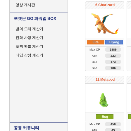
영상 게시판
6.Charizard
포켓몬 GO 파워업 BOX
별의 모래 계산기
진화 사탕 계산기
포획 확률 계산기
Max CP
2889
타입 상성 계산기
ATK
223
DEF
173
STA
186
11.Metapod
Max CP
450
공통 커뮤니티
ATK
45