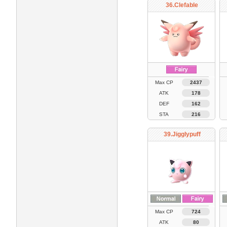
36.Clefable
Max CP
2437
ATK
178
DEF
162
STA
216
39.Jigglypuff
Max CP
724
ATK
80