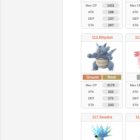
Max CP
1411
Max C
ATK
108
ATK
DEF
137
DEF
STA
207
STA
112.Rhydon
11
Max CP
3179
Max C
ATK
222
ATK
DEF
171
DEF
STA
233
STA
117.Seadra
11