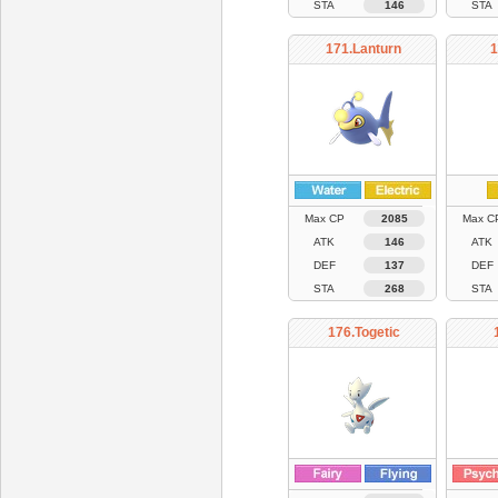
STA
146
STA
171.Lanturn
1
Max CP
2085
Max C
ATK
146
ATK
DEF
137
DEF
STA
268
STA
176.Togetic