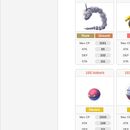
Max CP
1101
Max C
ATK
85
ATK
DEF
232
DEF
STA
111
STA
100.Voltorb
101
Max CP
1010
Max C
ATK
109
ATK
DEF
111
DEF