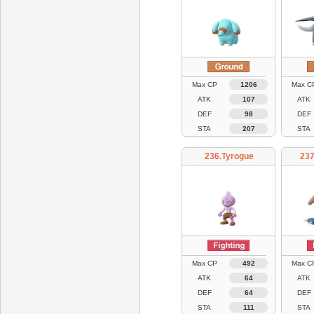
Max CP
1206
Max C
ATK
107
ATK
DEF
98
DEF
STA
207
STA
236.Tyrogue
237
Max CP
492
Max C
ATK
64
ATK
DEF
64
DEF
STA
111
STA