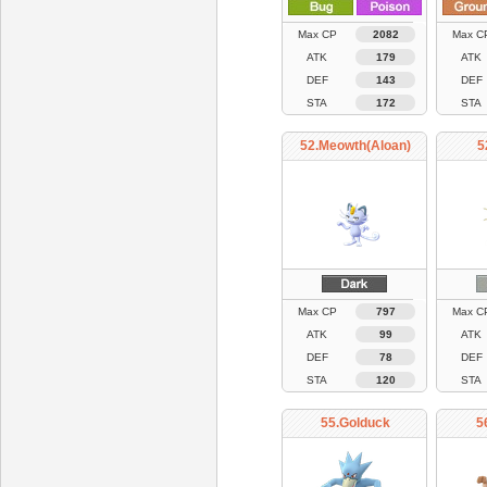
Max CP
2082
Max C
ATK
179
ATK
DEF
143
DEF
STA
172
STA
52.Meowth(Aloan)
5
Max CP
797
Max C
ATK
99
ATK
DEF
78
DEF
STA
120
STA
55.Golduck
5