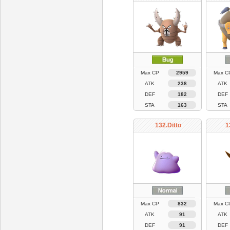
Max CP
2959
Max C
ATK
238
ATK
DEF
182
DEF
STA
163
STA
132.Ditto
1
Max CP
832
Max C
ATK
91
ATK
DEF
91
DEF