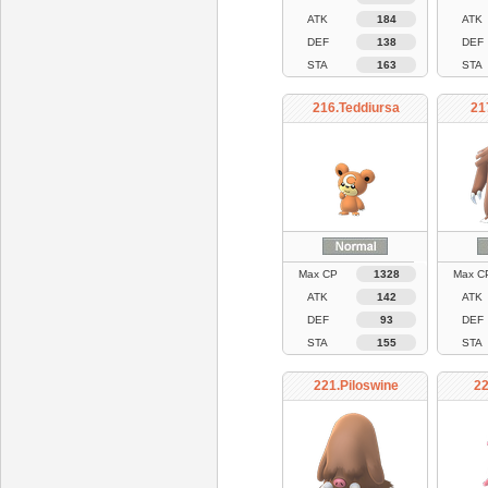
ATK
184
ATK
DEF
138
DEF
STA
163
STA
216.Teddiursa
21
Max CP
1328
Max C
ATK
142
ATK
DEF
93
DEF
STA
155
STA
221.Piloswine
22