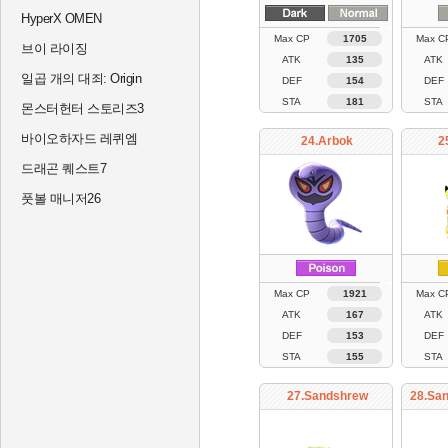
HyperX OMEN
Max CP
1705
Max C
브이 라이징
ATK
135
ATK
일곱 개의 대죄: Origin
DEF
154
DEF
STA
181
STA
몬스터헌터 스토리즈3
바이오하자드 레퀴엠
24.Arbok
2
드래곤 퀘스트7
풋볼 매니저26
Max CP
1921
Max C
ATK
167
ATK
DEF
153
DEF
STA
155
STA
27.Sandshrew
28.San