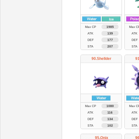
Max CP
1985
Max C
ATK
139
ATK
DEF
177
DEF
STA
207
STA
90.Shellder
91
Max CP
1080
Max C
ATK
116
ATK
DEF
134
DEF
STA
102
STA
95.Onix
9