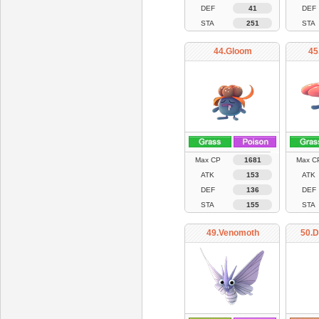
DEF
41
DEF
STA
251
STA
44.Gloom
45
Max CP
1681
Max C
ATK
153
ATK
DEF
136
DEF
STA
155
STA
49.Venomoth
50.D