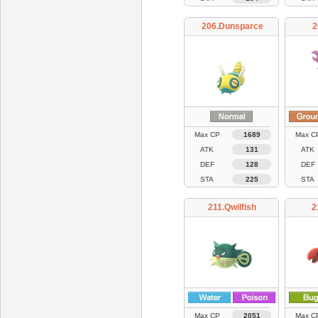
206.Dunsparce
2
Max CP
1689
Max C
ATK
131
ATK
DEF
128
DEF
STA
225
STA
211.Qwilfish
2
Max CP
2051
Max C