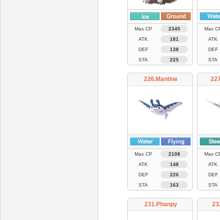
Max CP
2345
Max C
ATK
181
ATK
DEF
138
DEF
STA
225
STA
226.Mantine
22
Max CP
2108
Max C
ATK
148
ATK
DEF
226
DEF
STA
163
STA
231.Phanpy
23