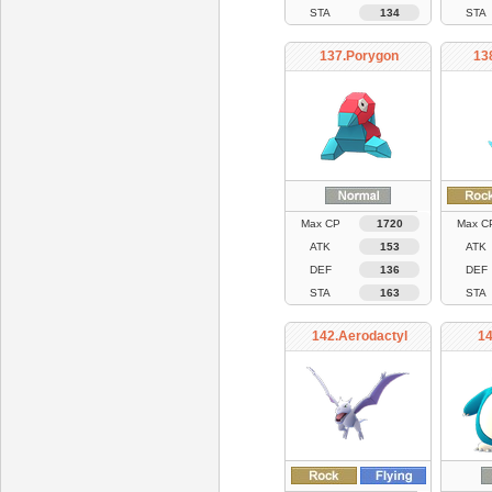
STA
134
STA
137.Porygon
13
Max CP
1720
Max C
ATK
153
ATK
DEF
136
DEF
STA
163
STA
142.Aerodactyl
14