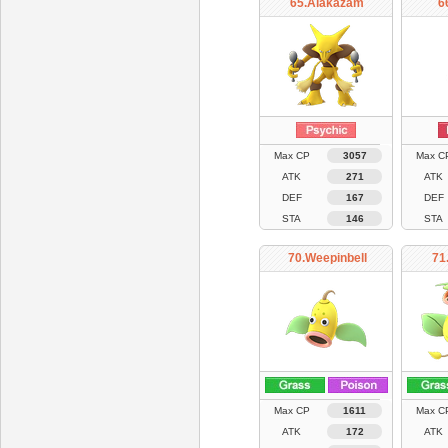
65.Alakazam
6
Max CP
3057
Max C
ATK
271
ATK
DEF
167
DEF
STA
146
STA
70.Weepinbell
71
Max CP
1611
Max C
ATK
172
ATK