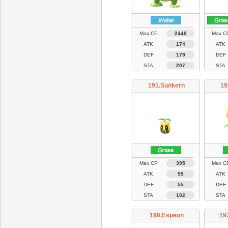
Max CP
2449
Max C
ATK
174
ATK
DEF
179
DEF
STA
207
STA
191.Sunkern
19
Max CP
395
Max C
ATK
55
ATK
DEF
55
DEF
STA
102
STA
196.Espeon
19