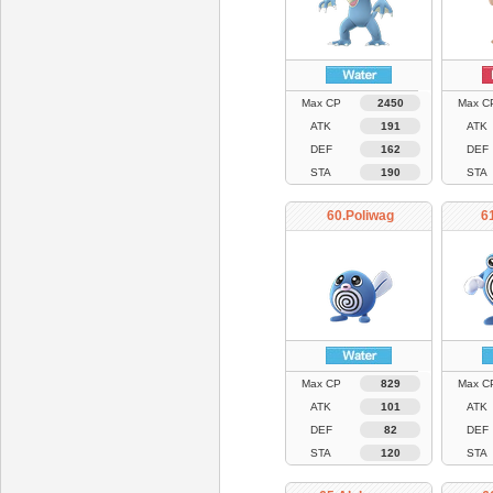
Max CP
2450
Max C
ATK
191
ATK
DEF
162
DEF
STA
190
STA
60.Poliwag
61
Max CP
829
Max C
ATK
101
ATK
DEF
82
DEF
STA
120
STA