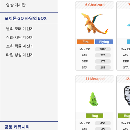
영상 게시판
6.Charizard
7
포켓몬 GO 파워업 BOX
별의 모래 계산기
진화 사탕 계산기
포획 확률 계산기
Max CP
2889
Max C
타입 상성 계산기
ATK
223
ATK
DEF
173
DEF
STA
186
STA
11.Metapod
12
Max CP
450
Max C
공통 커뮤니티
ATK
45
ATK