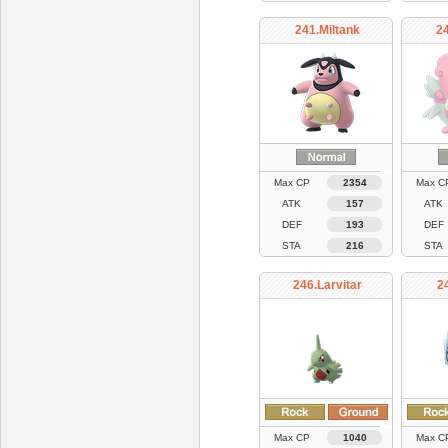
241.Miltank
24
Max CP
2354
Max C
ATK
157
ATK
DEF
193
DEF
STA
216
STA
246.Larvitar
2
Max CP
1040
Max C