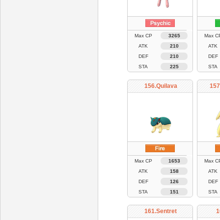
Max CP
3265
Max C
ATK
210
ATK
DEF
210
DEF
STA
225
STA
156.Quilava
157
Max CP
1653
Max C
ATK
158
ATK
DEF
126
DEF
STA
151
STA
161.Sentret
1