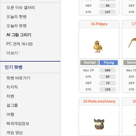
DEF
80
DEF
오픈 이슈 갤러리
STA
137
STA
오늘의 핫벤
16.Pidgey
17
오늘의 팟벤
AI 그림 그리기
PC 견적 게시판
더보기
인기 팟벤
Max CP
680
Max C
ATK
85
ATK
팟벤 바로가기
DEF
73
DEF
치지직
STA
120
STA
차벤
20.Raticate(Aloan)
2
걸그룹
여행
해외게임정보
게임 영상