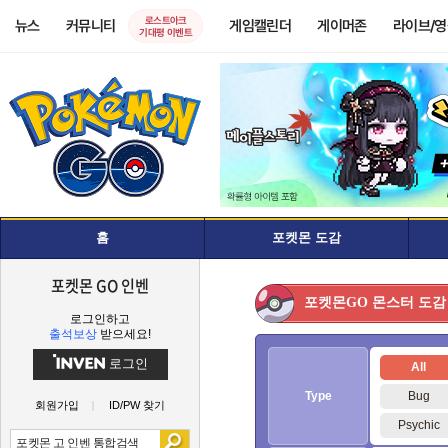
로스트아크
뉴스
커뮤니티
게임캘린더
게이머존
라이브/
기대평 이벤트
홈
포켓몬 도감
포켓몬 GO 인벤
몬스터 도감
포켓몬GO
로그인하고
출석보상
받으세요!
로그인
All
Type
Bug
회원가입
ID/PW 찾기
Psychic