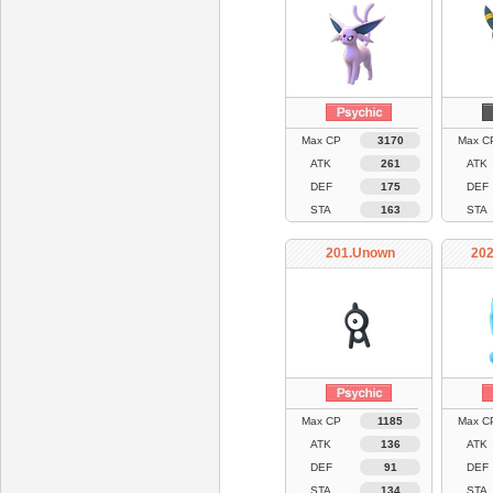
Max CP
3170
Max C
ATK
261
ATK
DEF
175
DEF
STA
163
STA
201.Unown
202
Max CP
1185
Max C
ATK
136
ATK
DEF
91
DEF
STA
134
STA