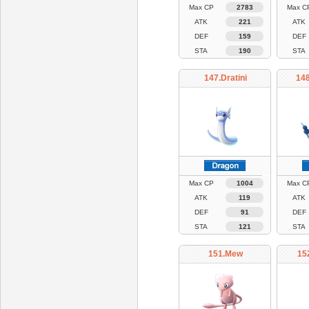
Max CP
2783
Max C
ATK
221
ATK
DEF
159
DEF
STA
190
STA
147.Dratini
148
Max CP
1004
Max C
ATK
119
ATK
DEF
91
DEF
STA
121
STA
151.Mew
15