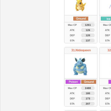
Max CP
1261
Max C
ATK
126
ATK
DEF
120
DEF
STA
137
STA
31.Nidoqueen
32
Max CP
2488
Max C
ATK
180
ATK
DEF
173
DEF
STA
207
STA