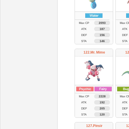
Max CP
2093
Max C
ATK
187
ATK
DEF
156
DEF
STA
146
STA
122.Mr. Mime
12
Max CP
2228
Max C
ATK
192
ATK
DEF
205
DEF
STA
120
STA
127.Pinsir
1