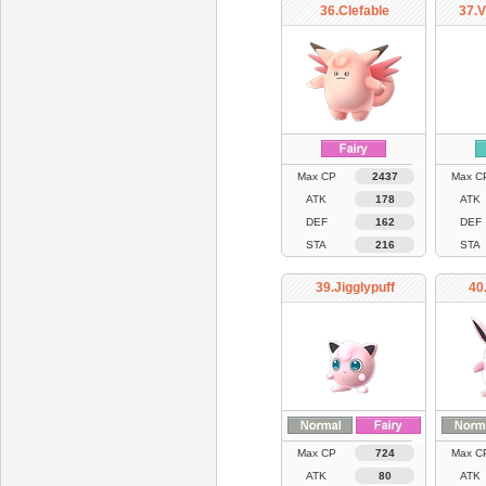
36.Clefable
37.V
Max CP
2437
Max C
ATK
178
ATK
DEF
162
DEF
STA
216
STA
39.Jigglypuff
40
Max CP
724
Max C
ATK
80
ATK