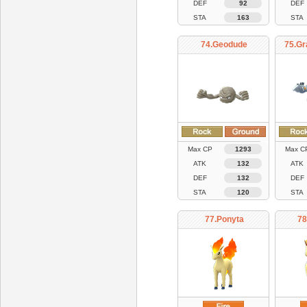
DEF
92
DEF
STA
163
STA
74.Geodude
75.Gr
Max CP
1293
Max C
ATK
132
ATK
DEF
132
DEF
STA
120
STA
77.Ponyta
78