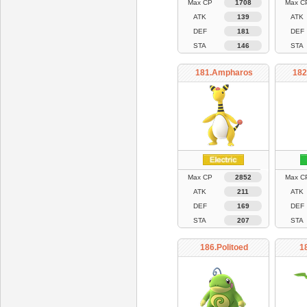
Max CP
1708
Max C
ATK
139
ATK
DEF
181
DEF
STA
146
STA
181.Ampharos
182
Max CP
2852
Max C
ATK
211
ATK
DEF
169
DEF
STA
207
STA
186.Politoed
1