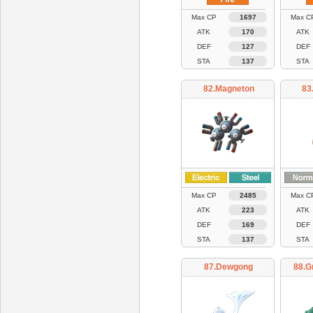
Max CP
1697
Max C
ATK
170
ATK
DEF
127
DEF
STA
137
STA
82.Magneton
83
Max CP
2485
Max C
ATK
223
ATK
DEF
169
DEF
STA
137
STA
87.Dewgong
88.G