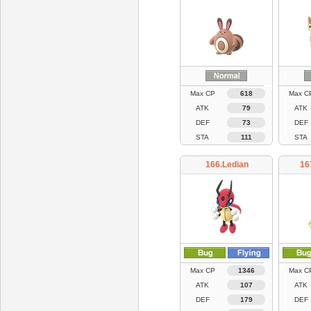
Max CP
618
Max C
ATK
79
ATK
DEF
73
DEF
STA
111
STA
166.Ledian
16
Max CP
1346
Max C
ATK
107
ATK
DEF
179
DEF