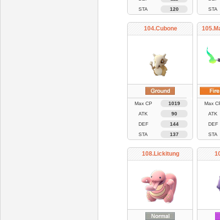
STA
120
STA
104.Cubone
105.M
Max CP
1019
Max C
ATK
90
ATK
DEF
144
DEF
STA
137
STA
108.Lickitung
1