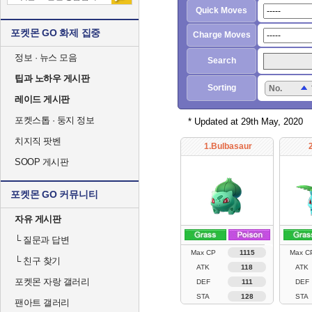
Quick Moves
포켓몬 GO 화제 집중
Charge Moves
정보 · 뉴스 모음
Search
팁과 노하우 게시판
Sorting
No.
레이드 게시판
포켓스톱 · 둥지 정보
* Updated at 29th May, 2020
치지직 팟벤
1.Bulbasaur
SOOP 게시판
포켓몬 GO 커뮤니티
자유 게시판
└
질문과 답변
Max CP
1115
Max C
└
친구 찾기
ATK
118
ATK
포켓몬 자랑 갤러리
DEF
111
DEF
STA
128
STA
팬아트 갤러리