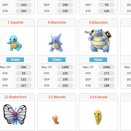
DEF
143
DEF
189
DEF
93
DE
STA
155
STA
190
STA
118
ST
7.Squirtle
8.Wartortle
9.Blastoise
Max CP
946
Max CP
1488
Max CP
2466
Max
ATK
94
ATK
126
ATK
171
AT
DEF
121
DEF
155
DEF
207
DE
STA
127
STA
153
STA
188
ST
12.Butterfree
13.Weedle
14.Kakuna