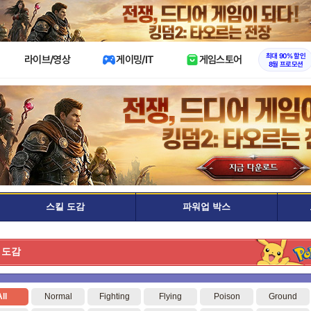
X
최대 90% 할인
라이브/영상
게이밍/IT
게임스토어
8월 프로모션
스킬 도감
파워업 박스
 도감
ll
Normal
Fighting
Flying
Poison
Ground