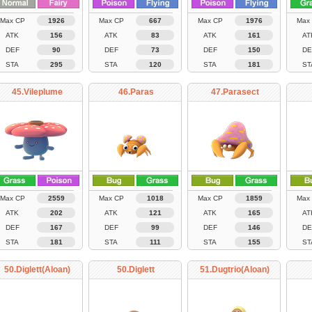
Max CP
1926
Max CP
667
Max CP
1976
Max
ATK
156
ATK
83
ATK
161
AT
DEF
90
DEF
73
DEF
150
DE
STA
295
STA
120
STA
181
ST
45.Vileplume
46.Paras
47.Parasect
Max CP
2559
Max CP
1018
Max CP
1859
Max
ATK
202
ATK
121
ATK
165
AT
DEF
167
DEF
99
DEF
146
DE
STA
181
STA
111
STA
155
ST
50.Diglett(Aloan)
50.Diglett
51.Dugtrio(Aloan)