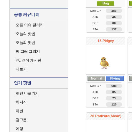
Max CP
450
공통 커뮤니티
ATK
45
DEF
80
오픈 이슈 갤러리
STA
137
오늘의 핫벤
16.Pidgey
오늘의 팟벤
AI 그림 그리기
PC 견적 게시판
더보기
인기 팟벤
Max CP
680
ATK
85
팟벤 바로가기
DEF
73
치지직
STA
120
차벤
20.Raticate(Aloan)
걸그룹
여행