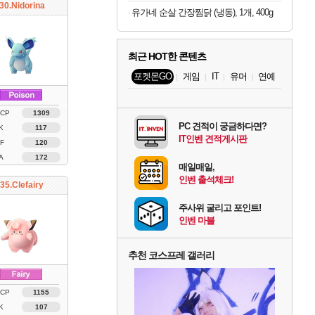
30.Nidorina
유가네 순살 간장찜닭 (냉동), 1개, 400g
최근 HOT한 콘텐츠
포켓몬GO
게임
IT
유머
연예
 CP
1309
PC 견적이 궁금하다면?
K
117
IT인벤 견적게시판
F
120
A
172
매일매일,
인벤 출석체크!
35.Clefairy
주사위 굴리고 포인트!
인벤 마블
추천 코스프레 갤러리
 CP
1155
K
107