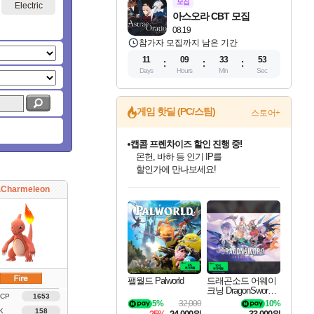
모집
Electric
아스오라 CBT 모집
08.19
참가자 모집까지 남은 기간
11
09
33
52
Days
Hours
Min
Sec
게임 핫딜 (PC/스팀)
스토어+
캡콤 프렌차이즈 할인 진행 중!
몬헌, 바하 등 인기 IP를
할인가에 만나보세요!
인벤게임즈 8월 특별 할인!
드래곤소드: 어웨이크닝 입점!
문명 7 특별 할인!
마블 투혼 파이팅 소울즈 정식출시!
귀무자: 검의 길 예약 판매 중!
비스트 오브 리인카네이션 정식 출시!
커세어 코브 출시 기념 할인!
더 렐릭 퍼스트 가디언 정식 출시
베데스다 40주년 기념 할인 중!
캡콤 일부 상품 상시 할인
스타워즈 은하계 레이서
로블록스 기프트 카드 공식 입점
.Charmeleon
인기 퍼블리셔 모음!
스팀으로 만나는 드래곤소드!
조선&고려 DLC 출시 예정
마블 히어로 총 출동&화려한 격투!
10% 할인과
게임프릭 신작 IP
해적'섬'을 발전시키자!
설화x하드코어 액션!
베데스다의 명작들을
몬헌 와일즈 & 드래곤즈 도그마2
인벤게임즈에서 10% 추가 적립
Robux를 가장 안전하고
최대 90% 할인가를 만나보세요!
네이버혜택과 함께 만나보세요!
50%할인&추가 적립까지!
네이버 포인트 혜택까지!
이니&베니 혜택까지!
네이버 혜택가와 함께 예약하세요!
할인&네이버혜택으로 만나보세요!
네이버페이 혜택과 만나보세요!
40주년 프로모션으로 만나보세요!
일부 에디션 상시 할인!
혜택으로 예약 판매 중
편안하게 충전하세요
팰월드 Palworld
드래곤소드 어웨이
크닝 DragonSword A
 CP
1653
wakening
5%
32,000
10%
K
158