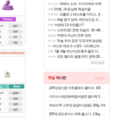
캐릭터 소개 - 카가미하라 하루
아스오라
[여행_국내] 남해 독일마을
여행
프롤로그 테스트를 마치고.. (feat. 리아)
리밋제로
AI발 원가 압박, 메인보드값 오르나
해외겜
아반테 2.0 자연흡기?
차벤
 CP
927
스위치2판 ‘몬헌 와일즈’, 30~40fps 목표 추정
해외겜
K
110
무한대 아난타 전투 장면
섭컬겜
F
97
'하늘 위의 공포' 도전과제 달성법
비스트
A
111
라스트 에포크 시즌5 - 서리화신의 분노 티저
PV
7월~8월 부산-단양-충주-울진 다녀왔어요~
여행
andshrew(Aloan)
모든 엘리트 골렘 위치 공략 (30개) - 방랑 결투가
비스트
새로고침
핫딜
게시판
더보기+
[24%] 맘스럽 아토클래식 물티슈, 100매입, 20팩
 CP
1293
더미식 비빔면&메밀비빔면 멀티팩 3번들 모음
K
125
F
129
에브리쿡 고추장 닭갈비 (냉동), 300g, 3개
A
137
[58%] 셰프초이스 제육 불고기, 1.5kg, 1개