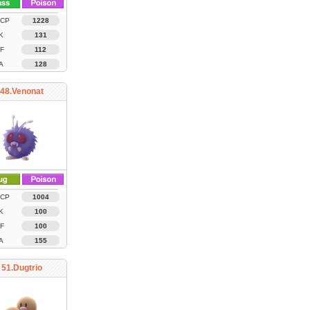
 CP
1228
K
131
F
112
A
128
48.Venonat
 CP
1004
K
100
F
100
A
155
51.Dugtrio