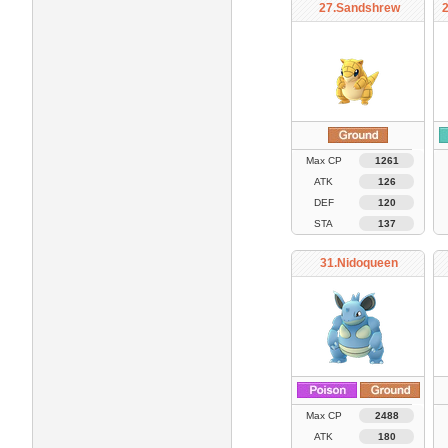
27.Sandshrew
Max CP
1261
ATK
126
DEF
120
STA
137
31.Nidoqueen
Max CP
2488
ATK
180