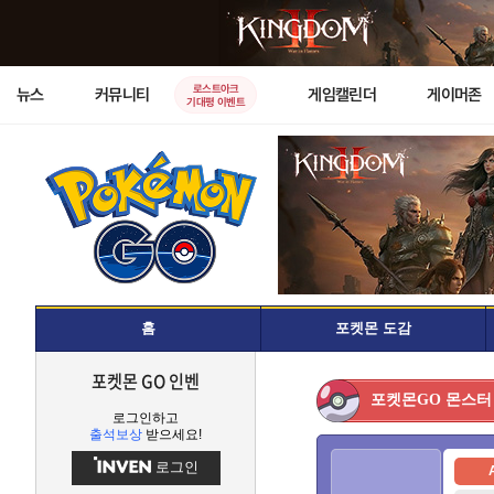
로스트아크
뉴스
커뮤니티
게임캘린더
게이머존
기대평 이벤트
홈
포켓몬 도감
포켓몬 GO 인벤
몬스터
포켓몬GO
로그인하고
출석보상
받으세요!
로그인
A