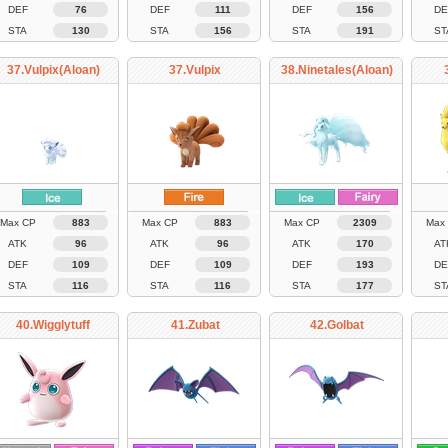
DEF
76
DEF
111
DEF
156
DE
STA
130
STA
156
STA
191
ST
37.Vulpix(Aloan)
37.Vulpix
38.Ninetales(Aloan)
Max CP
883
Max CP
883
Max CP
2309
Max
ATK
96
ATK
96
ATK
170
AT
DEF
109
DEF
109
DEF
193
DE
STA
116
STA
116
STA
177
ST
40.Wigglytuff
41.Zubat
42.Golbat