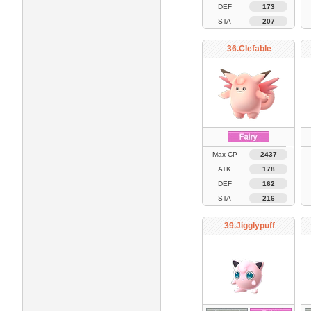
DEF
173
STA
207
36.Clefable
Max CP
2437
ATK
178
DEF
162
STA
216
39.Jigglypuff