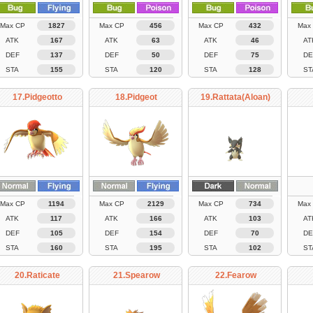
Max CP
1827
Max CP
456
Max CP
432
Max
ATK
167
ATK
63
ATK
46
AT
DEF
137
DEF
50
DEF
75
DE
STA
155
STA
120
STA
128
ST
17.Pidgeotto
18.Pidgeot
19.Rattata(Aloan)
Max CP
1194
Max CP
2129
Max CP
734
Max
ATK
117
ATK
166
ATK
103
AT
DEF
105
DEF
154
DEF
70
DE
STA
160
STA
195
STA
102
ST
20.Raticate
21.Spearow
22.Fearow