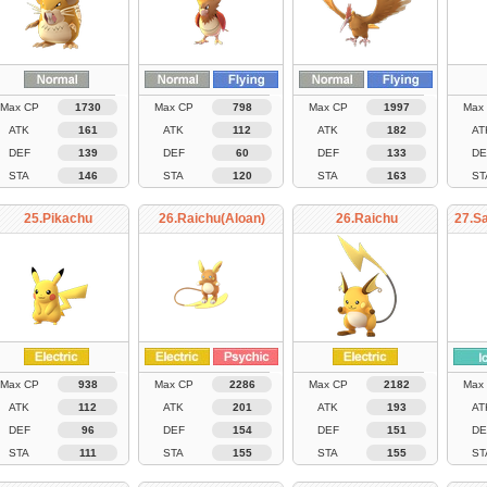
Max CP
1730
Max CP
798
Max CP
1997
Max
ATK
161
ATK
112
ATK
182
AT
DEF
139
DEF
60
DEF
133
DE
STA
146
STA
120
STA
163
ST
25.Pikachu
26.Raichu(Aloan)
26.Raichu
27.S
Max CP
938
Max CP
2286
Max CP
2182
Max
ATK
112
ATK
201
ATK
193
AT
DEF
96
DEF
154
DEF
151
DE
STA
111
STA
155
STA
155
ST