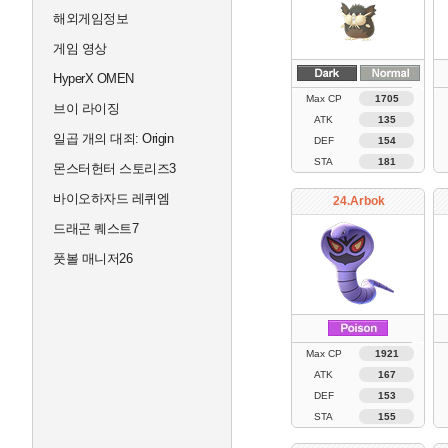
해외게임정보
게임 영상
HyperX OMEN
Max CP
1705
브이 라이징
ATK
135
일곱 개의 대죄: Origin
DEF
154
STA
181
몬스터헌터 스토리즈3
바이오하자드 레퀴엠
24.Arbok
드래곤 퀘스트7
풋볼 매니저26
Max CP
1921
ATK
167
DEF
153
STA
155