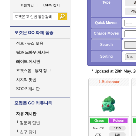
Type
B
회원가입
ID/PW 찾기
Psy
Quick Moves
포켓몬 GO 화제 집중
Charge Moves
정보 · 뉴스 모음
Search
팁과 노하우 게시판
Sorting
No.
레이드 게시판
포켓스톱 · 둥지 정보
* Updated at 29th May, 
치지직 팟벤
1.Bulbasaur
SOOP 게시판
포켓몬 GO 커뮤니티
자유 게시판
└
질문과 답변
Max CP
1115
└
친구 찾기
ATK
118