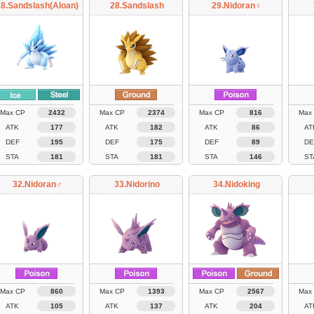
28.Sandslash(Aloan)
28.Sandslash
29.Nidoran♀
Max CP
2432
Max CP
2374
Max CP
816
Max
ATK
177
ATK
182
ATK
86
AT
DEF
195
DEF
175
DEF
89
DE
STA
181
STA
181
STA
146
ST
32.Nidoran♂
33.Nidorino
34.Nidoking
Max CP
860
Max CP
1393
Max CP
2567
Max
ATK
105
ATK
137
ATK
204
AT