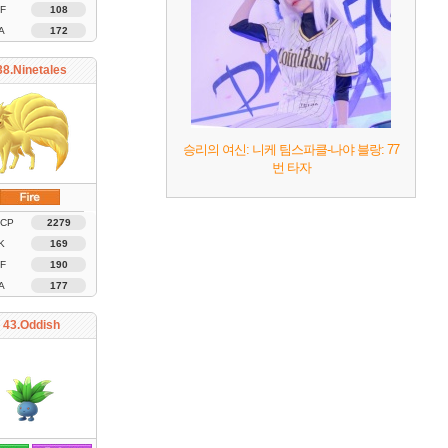
F
108
A
172
38.Ninetales
승리의 여신: 니케 팀스파클-나야 블랑: 77
번 타자
 CP
2279
K
169
F
190
A
177
43.Oddish