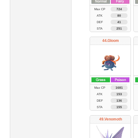
Max CP
724
ATK
80
DEF
41
STA
251
44.Gloom
Max CP
1681
ATK
153
DEF
136
STA
155
49.Venomoth