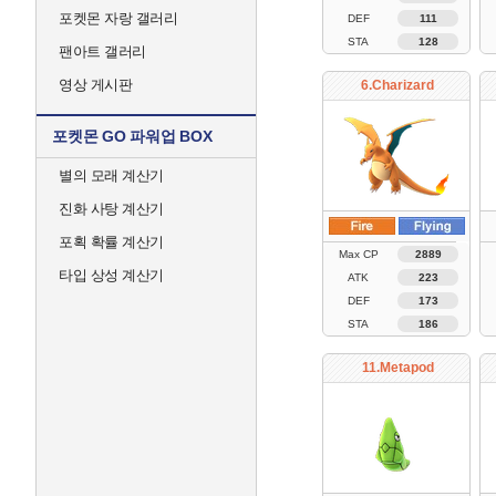
포켓몬 자랑 갤러리
DEF
111
STA
128
팬아트 갤러리
영상 게시판
6.Charizard
포켓몬 GO 파워업 BOX
별의 모래 계산기
진화 사탕 계산기
포획 확률 계산기
Max CP
2889
타입 상성 계산기
ATK
223
DEF
173
STA
186
11.Metapod