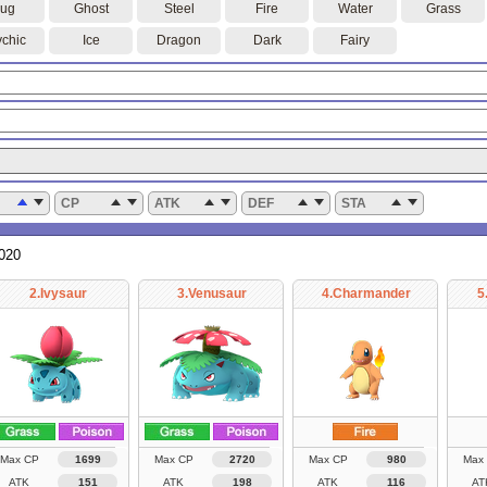
ug
Ghost
Steel
Fire
Water
Grass
chic
Ice
Dragon
Dark
Fairy
CP
ATK
DEF
STA
2020
2.Ivysaur
3.Venusaur
4.Charmander
5
Max CP
1699
Max CP
2720
Max CP
980
Max
ATK
151
ATK
198
ATK
116
AT