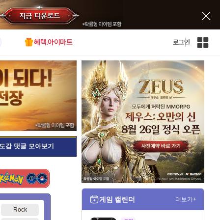
혜택.아이마트
로그인
인
벤
전
체
사
이
트
맵
도감 댓글 모아보기
게임 캘린더
더보기+
Rock