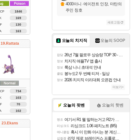
4000이니
·
에이전트 인장, 마탄의
주인 칭호
 CP
1846
K
169
새로고침
F
130
A
163
오늘의 치지직
오늘의 SOOP
19.Rattata
26년 7월 팔로우 상승량 TOP 30 - 월간 치지직
잡담
치지직 애플TV 앱 출시
정보
룩삼 니니 초대석 안내
정보
봉누도2 두 번째 티저 - 일상
클립
2026 치지직 이리대회 오픈컵 안내
정보
더보기+
 CP
734
K
103
F
70
오늘의 팟벤
오늘의 핫벤
A
102
여기서 R1 뭘 말하는거고 R2가 뭘말하는걸까요?
명조
23.Ekans
리싱크드 1.06 패치노트 (8/5)
리싱크드
혹시 이 만화 아시는 분 계신가요
애니클립
리밋 제로 브레이커스 프롤로그 테스트 후기 영상 업로드
섭컬겜