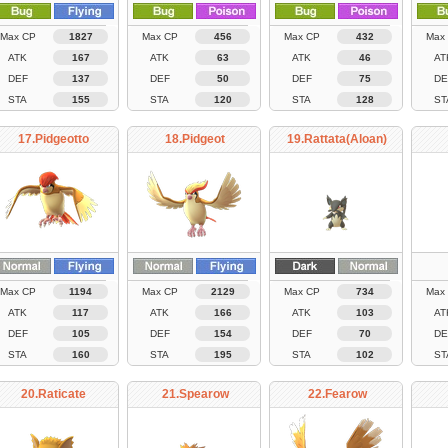
Max CP
1827
Max CP
456
Max CP
432
Max
ATK
167
ATK
63
ATK
46
AT
DEF
137
DEF
50
DEF
75
DE
STA
155
STA
120
STA
128
ST
17.Pidgeotto
18.Pidgeot
19.Rattata(Aloan)
Max CP
1194
Max CP
2129
Max CP
734
Max
ATK
117
ATK
166
ATK
103
AT
DEF
105
DEF
154
DEF
70
DE
STA
160
STA
195
STA
102
ST
20.Raticate
21.Spearow
22.Fearow