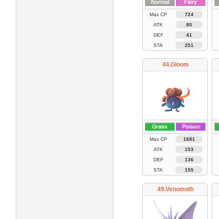
Max CP
724
ATK
80
DEF
41
STA
251
44.Gloom
Max CP
1681
ATK
153
DEF
136
STA
155
49.Venomoth