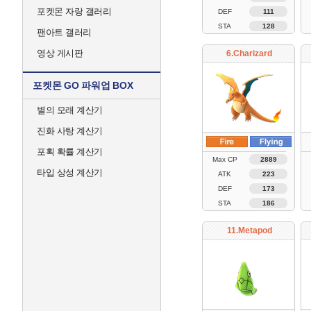
포켓몬 자랑 갤러리
DEF
111
STA
128
팬아트 갤러리
영상 게시판
6.Charizard
포켓몬 GO 파워업 BOX
별의 모래 계산기
진화 사탕 계산기
포획 확률 계산기
Max CP
2889
타입 상성 계산기
ATK
223
DEF
173
STA
186
11.Metapod