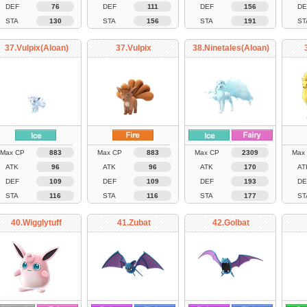
DEF
76
DEF
111
DEF
156
DE
STA
130
STA
156
STA
191
ST
37.Vulpix(Aloan)
37.Vulpix
38.Ninetales(Aloan)
Max CP
883
Max CP
883
Max CP
2309
Max
ATK
96
ATK
96
ATK
170
AT
DEF
109
DEF
109
DEF
193
DE
STA
116
STA
116
STA
177
ST
40.Wigglytuff
41.Zubat
42.Golbat