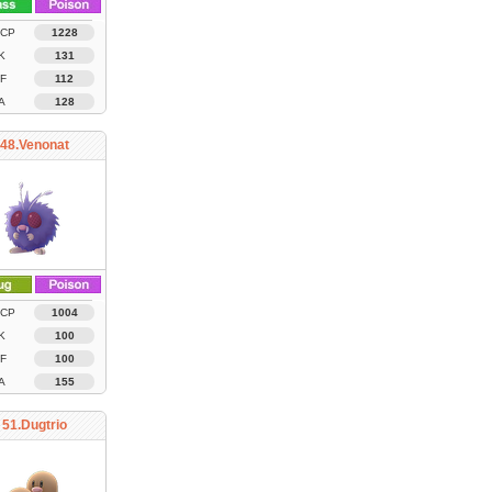
 CP
1228
K
131
F
112
A
128
48.Venonat
 CP
1004
K
100
F
100
A
155
51.Dugtrio