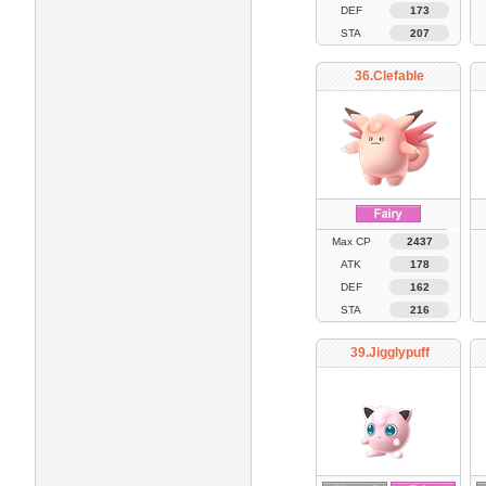
DEF
173
STA
207
36.Clefable
Max CP
2437
ATK
178
DEF
162
STA
216
39.Jigglypuff