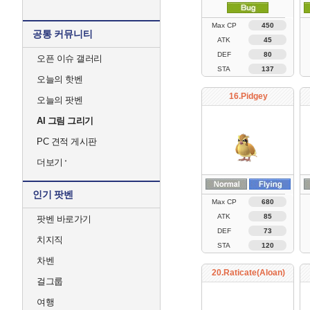
Max CP
450
공통 커뮤니티
ATK
45
DEF
80
오픈 이슈 갤러리
STA
137
오늘의 핫벤
16.Pidgey
오늘의 팟벤
AI 그림 그리기
PC 견적 게시판
더보기
인기 팟벤
Max CP
680
ATK
85
팟벤 바로가기
DEF
73
치지직
STA
120
차벤
20.Raticate(Aloan)
걸그룹
여행