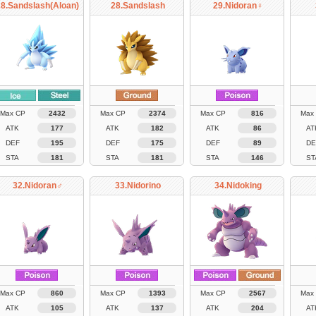
28.Sandslash(Aloan)
28.Sandslash
29.Nidoran♀
Max CP
2432
Max CP
2374
Max CP
816
Max
ATK
177
ATK
182
ATK
86
AT
DEF
195
DEF
175
DEF
89
DE
STA
181
STA
181
STA
146
ST
32.Nidoran♂
33.Nidorino
34.Nidoking
Max CP
860
Max CP
1393
Max CP
2567
Max
ATK
105
ATK
137
ATK
204
AT