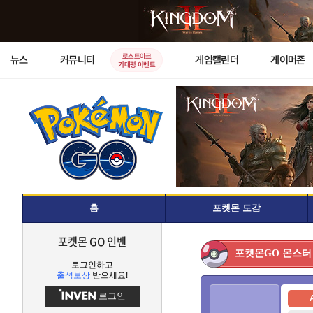
로스트아크
뉴스
커뮤니티
게임캘린더
게이머존
기대평 이벤트
홈
포켓몬 도감
포켓몬 GO 인벤
몬스터
포켓몬GO
로그인하고
출석보상
받으세요!
로그인
A