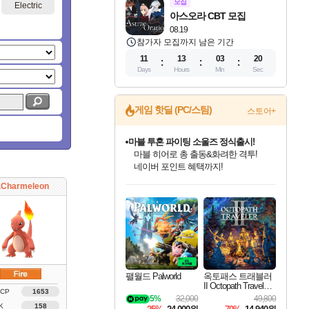
모집
Electric
아스오라 CBT 모집
08.19
참가자 모집까지 남은 기간
11
13
03
19
Days
Hours
Min
Sec
게임 핫딜 (PC/스팀)
스토어+
마블 투혼 파이팅 소울즈 정식출시!
마블 히어로 총 출동&화려한 격투!
네이버 포인트 혜택까지!
인벤게임즈 8월 특별 할인!
드래곤소드: 어웨이크닝 입점!
문명 7 특별 할인!
귀무자: 검의 길 예약 판매 중!
비스트 오브 리인카네이션 정식 출시!
커세어 코브 출시 기념 할인!
더 렐릭 퍼스트 가디언 정식 출시
베데스다 40주년 기념 할인 중!
캡콤 프렌차이즈 할인 진행 중!
캡콤 일부 상품 상시 할인
스타워즈 은하계 레이서
로블록스 기프트 카드 공식 입점
.Charmeleon
인기 퍼블리셔 모음!
스팀으로 만나는 드래곤소드!
조선&고려 DLC 출시 예정
10% 할인과
게임프릭 신작 IP
해적'섬'을 발전시키자!
설화x하드코어 액션!
베데스다의 명작들을
몬헌, 바하 등 인기 IP를
몬헌 와일즈 & 드래곤즈 도그마2
인벤게임즈에서 10% 추가 적립
Robux를 가장 안전하고
최대 90% 할인가를 만나보세요!
네이버혜택과 함께 만나보세요!
50%할인&추가 적립까지!
이니&베니 혜택까지!
네이버 혜택가와 함께 예약하세요!
할인&네이버혜택으로 만나보세요!
네이버페이 혜택과 만나보세요!
40주년 프로모션으로 만나보세요!
할인가에 만나보세요!
일부 에디션 상시 할인!
혜택으로 예약 판매 중
편안하게 충전하세요
팰월드 Palworld
옥토패스 트래블러
II Octopath Traveler I
 CP
1653
I
5%
32,000
49,800
K
158