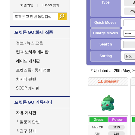
Type
B
회원가입
ID/PW 찾기
Psy
Quick Moves
포켓몬 GO 화제 집중
Charge Moves
정보 · 뉴스 모음
Search
팁과 노하우 게시판
Sorting
No.
레이드 게시판
포켓스톱 · 둥지 정보
* Updated at 29th May, 
치지직 팟벤
1.Bulbasaur
SOOP 게시판
포켓몬 GO 커뮤니티
자유 게시판
└
질문과 답변
Max CP
1115
└
친구 찾기
ATK
118