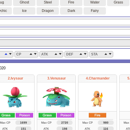
ug
Ghost
Steel
Fire
Water
Grass
chic
Ice
Dragon
Dark
Fairy
CP
ATK
DEF
STA
2020
2.Ivysaur
3.Venusaur
4.Charmander
5
Max CP
1699
Max CP
2720
Max CP
980
Max
ATK
151
ATK
198
ATK
116
AT