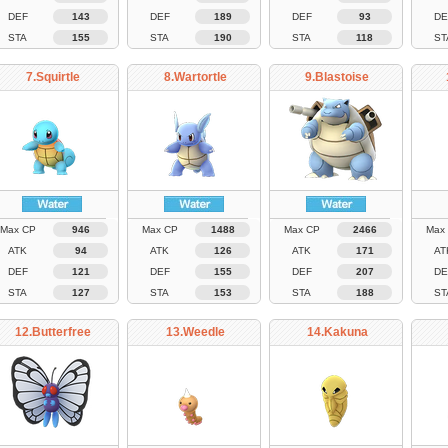
DEF
143
DEF
189
DEF
93
DE
STA
155
STA
190
STA
118
ST
7.Squirtle
8.Wartortle
9.Blastoise
Max CP
946
Max CP
1488
Max CP
2466
Max
ATK
94
ATK
126
ATK
171
AT
DEF
121
DEF
155
DEF
207
DE
STA
127
STA
153
STA
188
ST
12.Butterfree
13.Weedle
14.Kakuna