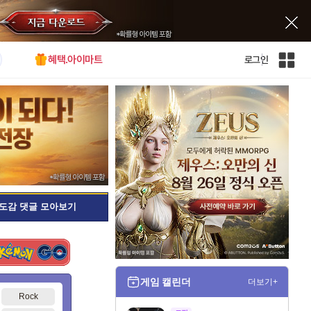
혜택.아이마트
로그인
인
벤
전
체
사
이
트
맵
도감 댓글 모아보기
게임 캘린더
더보기+
Rock