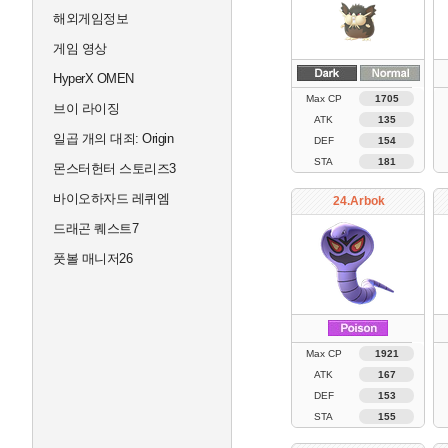
해외게임정보
게임 영상
HyperX OMEN
Max CP
1705
브이 라이징
ATK
135
일곱 개의 대죄: Origin
DEF
154
STA
181
몬스터헌터 스토리즈3
바이오하자드 레퀴엠
24.Arbok
드래곤 퀘스트7
풋볼 매니저26
Max CP
1921
ATK
167
DEF
153
STA
155