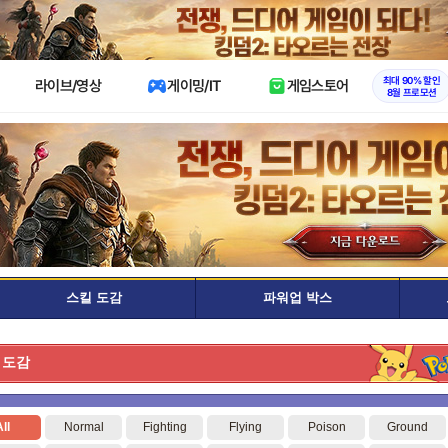
X
최대 90% 할인
라이브/영상
게이밍/IT
게임스토어
8월 프로모션
스킬 도감
파워업 박스
 도감
ll
Normal
Fighting
Flying
Poison
Ground