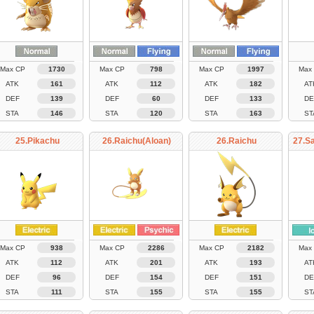
Max CP
1730
Max CP
798
Max CP
1997
Max
ATK
161
ATK
112
ATK
182
AT
DEF
139
DEF
60
DEF
133
DE
STA
146
STA
120
STA
163
ST
25.Pikachu
26.Raichu(Aloan)
26.Raichu
27.S
Max CP
938
Max CP
2286
Max CP
2182
Max
ATK
112
ATK
201
ATK
193
AT
DEF
96
DEF
154
DEF
151
DE
STA
111
STA
155
STA
155
ST