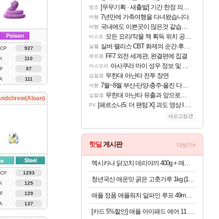
[무무기획 · 새출발] 기간 한정 의뢰 이벤트
명조
7년만에 가족여행을 다녀왔습니다.
여행
국내에도 이쁜곳이 많은것 같습니다
여행
모든 요리/작물 책 획득 위치 공략 (36개) - 미식가 도전과제
비스트
실버 팰리스 CBT 화제의 순간·후기 모음
실팰
 CP
927
FF7 외전 세계관, 완결편에 집결
해외겜
K
110
아사쿠라 마이 성우 정보 및 주요 필모
아스오라
F
97
무한대 아난타 전투 장면
섭컬겜
A
111
7월~8월 부산-단양-충주-울진 다녀왔어요~
여행
무한대 아난타 유출과 앞으로의 예상 (루머)
섭컬겜
andshrew(Aloan)
[페르소나5: 더 팬텀 X] 괴도 영상 l 타카마키 안·댄싱 스타
PV
새로고침
핫딜
게시판
더보기+
멕시카나 닭꼬치 데리야끼 400g + 매콤숯불 450g (100g당 2,410원)
 CP
1293
청년국산 매운맛 굵은 고춧가루 1kg (100g당 2,280원)
K
125
F
129
애플 정품 애플워치 알파인 루프 49mm 블랙 티타늄 마감, M, 라이트 블루
A
137
[카드 5%할인] 애플 아이패드 에어 11 M4 WiFi 스페이스 그레이, 128GB, WiFi전용