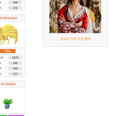
F
108
A
172
38.Ninetales
원피스 하루 보아 행콕
 CP
2279
K
169
F
190
A
177
43.Oddish