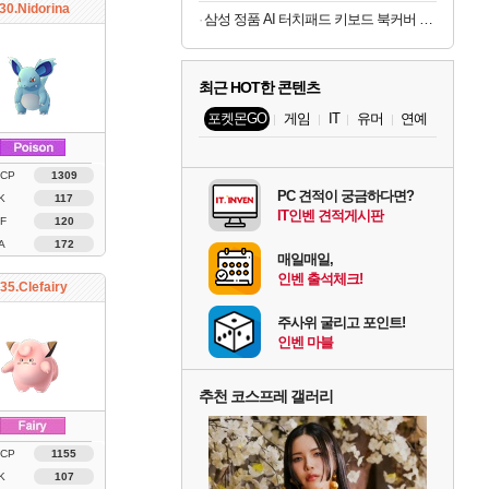
30.Nidorina
삼성 정품 AI 터치패드 키보드 북커버 케이스 그레이, 갤럭시 탭 S11 울트라
최근 HOT한 콘텐츠
포켓몬GO
게임
IT
유머
연예
 CP
1309
PC 견적이 궁금하다면?
K
117
IT인벤 견적게시판
F
120
A
172
매일매일,
인벤 출석체크!
35.Clefairy
주사위 굴리고 포인트!
인벤 마블
추천 코스프레 갤러리
 CP
1155
K
107