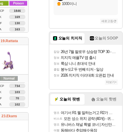
1000이니
 CP
1846
K
169
새로고침
F
130
A
163
오늘의 치지직
오늘의 SOOP
19.Rattata
26년 7월 팔로우 상승량 TOP 30 - 월간 치지직
잡담
치지직 애플TV 앱 출시
정보
룩삼 니니 초대석 안내
정보
봉누도2 두 번째 티저 - 일상
클립
2026 치지직 이리대회 오픈컵 안내
정보
더보기+
 CP
734
K
103
F
70
오늘의 팟벤
오늘의 핫벤
A
102
여기서 R1 뭘 말하는거고 R2가 뭘말하는걸까요?
명조
23.Ekans
모든 성소 위치 공략 (40개) - 귀환한 영혼 도전과제
비스트
유니버스 채널 특별 코너 | 자신만의 스타일
명조
동해바다 추암해수욕장
여행