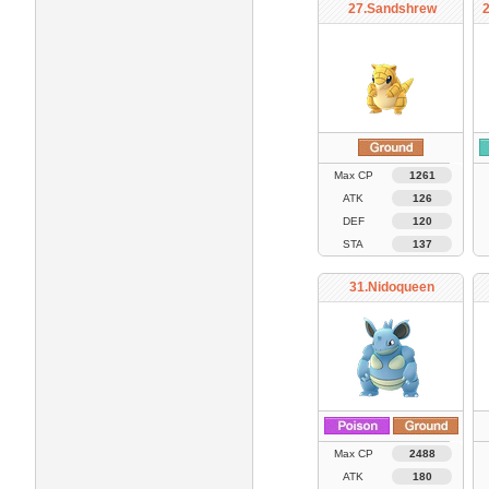
27.Sandshrew
Max CP
1261
ATK
126
DEF
120
STA
137
31.Nidoqueen
Max CP
2488
ATK
180