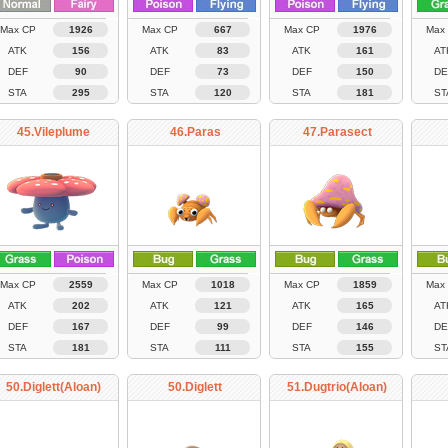
Max CP
1926
Max CP
667
Max CP
1976
Max
ATK
156
ATK
83
ATK
161
AT
DEF
90
DEF
73
DEF
150
DE
STA
295
STA
120
STA
181
ST
45.Vileplume
46.Paras
47.Parasect
Max CP
2559
Max CP
1018
Max CP
1859
Max
ATK
202
ATK
121
ATK
165
AT
DEF
167
DEF
99
DEF
146
DE
STA
181
STA
111
STA
155
ST
50.Diglett(Aloan)
50.Diglett
51.Dugtrio(Aloan)