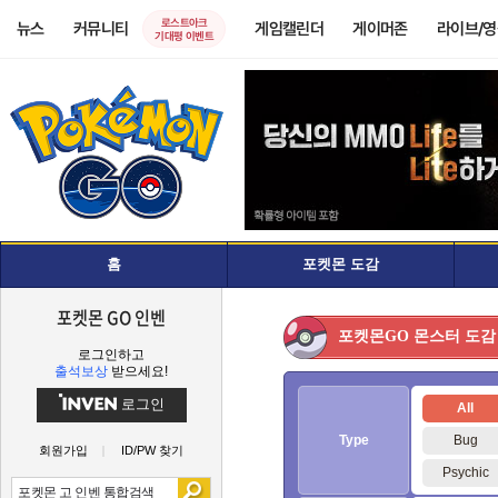
로스트아크
뉴스
커뮤니티
게임캘린더
게이머존
라이브/
기대평 이벤트
홈
포켓몬 도감
포켓몬 GO 인벤
몬스터 도감
포켓몬GO
로그인하고
출석보상
받으세요!
로그인
All
Type
Bug
회원가입
ID/PW 찾기
Psychic