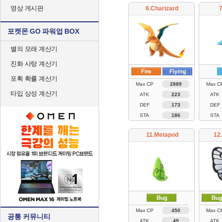
영상 게시판
6.Charizard
7
포켓몬 GO 파워업 BOX
별의 모래 계산기
진화 사탕 계산기
포획 확률 계산기
Max CP
2889
Max C
타입 상성 계산기
ATK
223
ATK
DEF
173
DEF
STA
186
STA
11.Metapod
12
Max CP
450
Max C
공통 커뮤니티
ATK
45
ATK