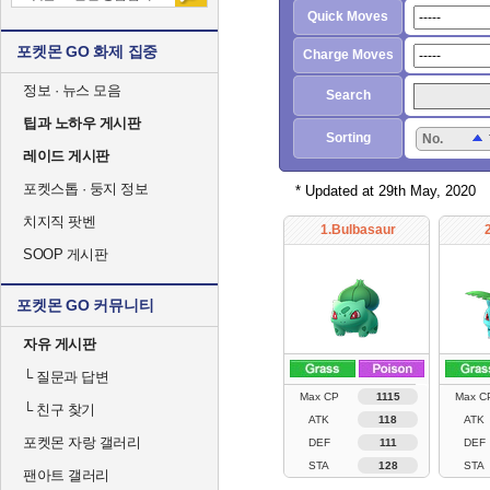
Quick Moves
포켓몬 GO 화제 집중
Charge Moves
정보 · 뉴스 모음
Search
팁과 노하우 게시판
Sorting
No.
레이드 게시판
포켓스톱 · 둥지 정보
* Updated at 29th May, 2020
치지직 팟벤
1.Bulbasaur
SOOP 게시판
포켓몬 GO 커뮤니티
자유 게시판
└
질문과 답변
Max CP
1115
Max C
└
친구 찾기
ATK
118
ATK
포켓몬 자랑 갤러리
DEF
111
DEF
STA
128
STA
팬아트 갤러리