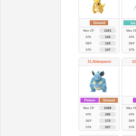
Max CP
1261
Max C
ATK
126
ATK
DEF
120
DEF
STA
137
STA
31.Nidoqueen
32
Max CP
2488
Max C
ATK
180
ATK
DEF
173
DEF
STA
207
STA