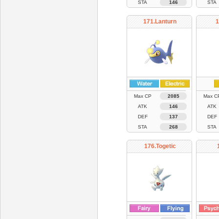
STA
146
STA
171.Lanturn
1
Max CP
2085
Max C
ATK
146
ATK
DEF
137
DEF
STA
268
STA
176.Togetic