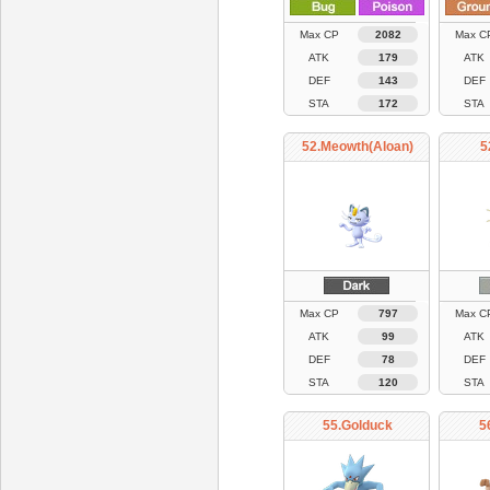
Max CP
2082
Max C
ATK
179
ATK
DEF
143
DEF
STA
172
STA
52.Meowth(Aloan)
5
Max CP
797
Max C
ATK
99
ATK
DEF
78
DEF
STA
120
STA
55.Golduck
5