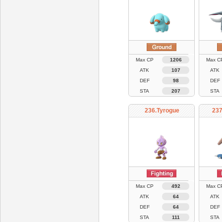
Max CP
1206
Max C
ATK
107
ATK
DEF
98
DEF
STA
207
STA
236.Tyrogue
237
Max CP
492
Max C
ATK
64
ATK
DEF
64
DEF
STA
111
STA