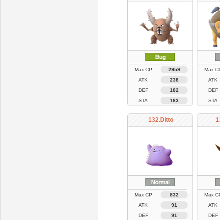
Max CP
2959
Max C
ATK
238
ATK
DEF
182
DEF
STA
163
STA
132.Ditto
1
Max CP
832
Max C
ATK
91
ATK
DEF
91
DEF