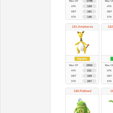
Max CP
1708
Max C
ATK
139
ATK
DEF
181
DEF
STA
146
STA
181.Ampharos
182
Max CP
2852
Max C
ATK
211
ATK
DEF
169
DEF
STA
207
STA
186.Politoed
1