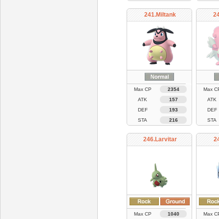
241.Miltank
24
Max CP
2354
Max C
ATK
157
ATK
DEF
193
DEF
STA
216
STA
246.Larvitar
2
Max CP
1040
Max C