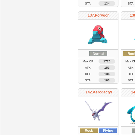
STA
134
STA
137.Porygon
13
Max CP
1720
Max C
ATK
153
ATK
DEF
136
DEF
STA
163
STA
142.Aerodactyl
14