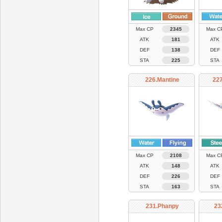
Max CP
2345
Max C
ATK
181
ATK
DEF
138
DEF
STA
225
STA
226.Mantine
22
Max CP
2108
Max C
ATK
148
ATK
DEF
226
DEF
STA
163
STA
231.Phanpy
23