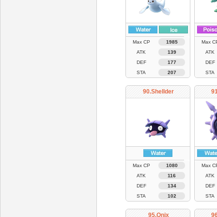
Max CP
1985
Max C
ATK
139
ATK
DEF
177
DEF
STA
207
STA
90.Shellder
91
Max CP
1080
Max C
ATK
116
ATK
DEF
134
DEF
STA
102
STA
95.Onix
9