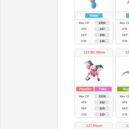
Max CP
2093
Max C
ATK
187
ATK
DEF
156
DEF
STA
146
STA
122.Mr. Mime
12
Max CP
2228
Max C
ATK
192
ATK
DEF
205
DEF
STA
120
STA
127.Pinsir
1