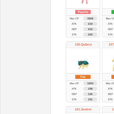
Max CP
3265
Max C
ATK
210
ATK
DEF
210
DEF
STA
225
STA
156.Quilava
157
Max CP
1653
Max C
ATK
158
ATK
DEF
126
DEF
STA
151
STA
161.Sentret
1