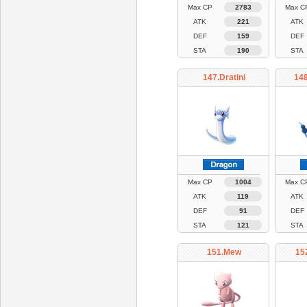
Max CP
2783
Max C
ATK
221
ATK
DEF
159
DEF
STA
190
STA
147.Dratini
148
Max CP
1004
Max C
ATK
119
ATK
DEF
91
DEF
STA
121
STA
151.Mew
15