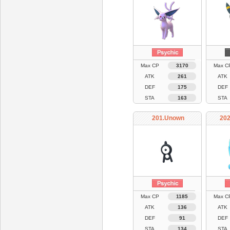
Max CP
3170
Max C
ATK
261
ATK
DEF
175
DEF
STA
163
STA
201.Unown
202
Max CP
1185
Max C
ATK
136
ATK
DEF
91
DEF
STA
134
STA