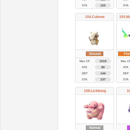
STA
120
STA
104.Cubone
105.M
Max CP
1019
Max C
ATK
90
ATK
DEF
144
DEF
STA
137
STA
108.Lickitung
1