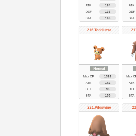
ATK
184
ATK
DEF
138
DEF
STA
163
STA
216.Teddiursa
21
Max CP
1328
Max C
ATK
142
ATK
DEF
93
DEF
STA
155
STA
221.Piloswine
22