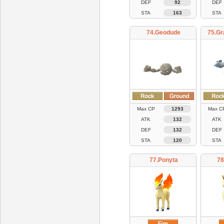
DEF
92
DEF
STA
163
STA
74.Geodude
75.Gr
Max CP
1293
Max C
ATK
132
ATK
DEF
132
DEF
STA
120
STA
77.Ponyta
78