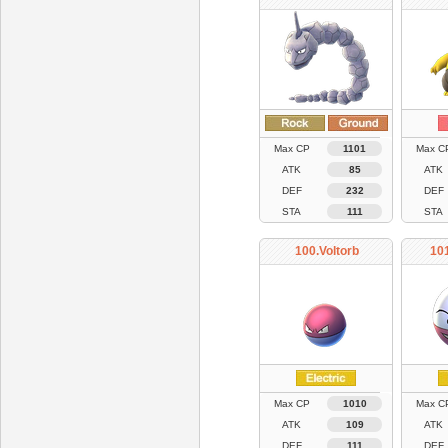
Max CP
1101
Max C
ATK
85
ATK
DEF
232
DEF
STA
111
STA
100.Voltorb
101
Max CP
1010
Max C
ATK
109
ATK
DEF
111
DEF