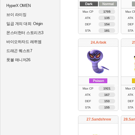
HyperX OMEN
Max CP
1705
Max C
브이 라이징
ATK
135
ATK
일곱 개의 대죄: Origin
DEF
154
DEF
STA
181
STA
몬스터헌터 스토리즈3
바이오하자드 레퀴엠
24.Arbok
2
드래곤 퀘스트7
풋볼 매니저26
Max CP
1921
Max C
ATK
167
ATK
DEF
153
DEF
STA
155
STA
27.Sandshrew
28.San