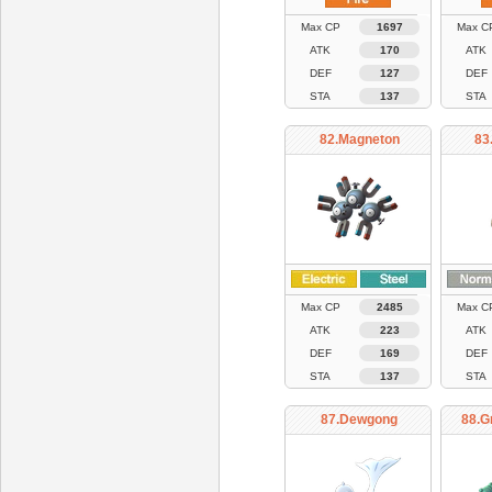
Max CP
1697
Max C
ATK
170
ATK
DEF
127
DEF
STA
137
STA
82.Magneton
83
Max CP
2485
Max C
ATK
223
ATK
DEF
169
DEF
STA
137
STA
87.Dewgong
88.G