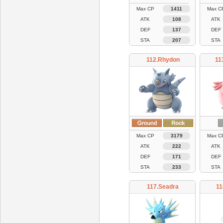
Max CP
1411
Max C
ATK
108
ATK
DEF
137
DEF
STA
207
STA
112.Rhydon
11
Max CP
3179
Max C
ATK
222
ATK
DEF
171
DEF
STA
233
STA
117.Seadra
11