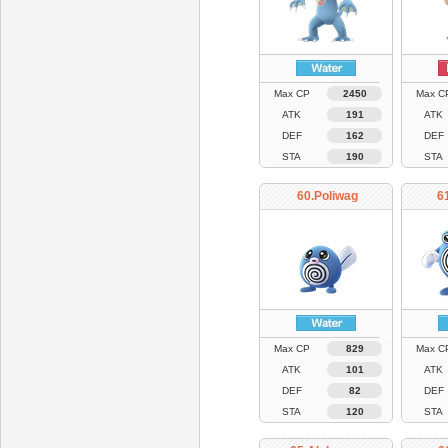
Max CP
2450
Max C
ATK
191
ATK
DEF
162
DEF
STA
190
STA
60.Poliwag
61
Max CP
829
Max C
ATK
101
ATK
DEF
82
DEF
STA
120
STA