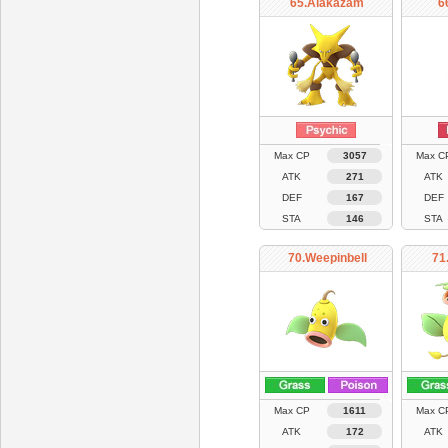
65.Alakazam
6
Max CP
3057
Max C
ATK
271
ATK
DEF
167
DEF
STA
146
STA
70.Weepinbell
71
Max CP
1611
Max C
ATK
172
ATK