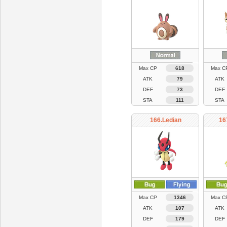
Max CP
618
Max C
ATK
79
ATK
DEF
73
DEF
STA
111
STA
166.Ledian
16
Max CP
1346
Max C
ATK
107
ATK
DEF
179
DEF