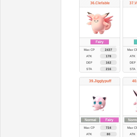
36.Clefable
37.V
Max CP
2437
Max C
ATK
178
ATK
DEF
162
DEF
STA
216
STA
39.Jigglypuff
40
Max CP
724
Max C
ATK
80
ATK