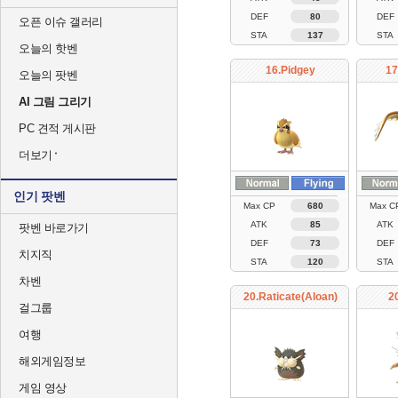
DEF
80
DEF
오픈 이슈 갤러리
STA
137
STA
오늘의 핫벤
16.Pidgey
17
오늘의 팟벤
AI 그림 그리기
PC 견적 게시판
더보기
인기 팟벤
Max CP
680
Max C
ATK
85
ATK
팟벤 바로가기
DEF
73
DEF
치지직
STA
120
STA
차벤
20.Raticate(Aloan)
2
걸그룹
여행
해외게임정보
게임 영상