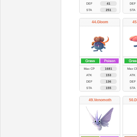
DEF
41
DEF
STA
251
STA
44.Gloom
45
Max CP
1681
Max C
ATK
153
ATK
DEF
136
DEF
STA
155
STA
49.Venomoth
50.D