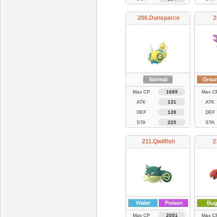
206.Dunsparce
2
Max CP
1689
Max C
ATK
131
ATK
DEF
128
DEF
STA
225
STA
211.Qwilfish
2
Max CP
2051
Max C