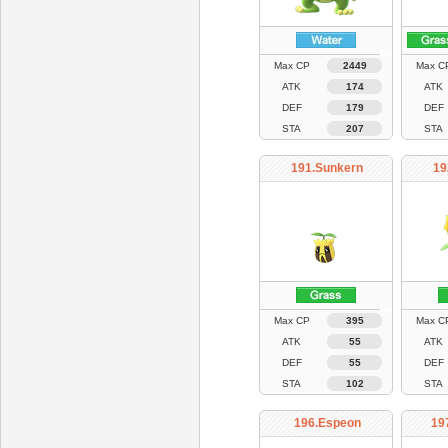
Max CP
2449
Max C
ATK
174
ATK
DEF
179
DEF
STA
207
STA
191.Sunkern
19
Max CP
395
Max C
ATK
55
ATK
DEF
55
DEF
STA
102
STA
196.Espeon
19